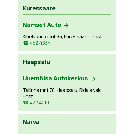
Kuressaare
Namset Auto
Kihelkonna mnt 8a, Kuressaare, Eesti
☎ 452 4334
Haapsalu
Uuemõisa Autokeskus
Tallinna mnt 78, Haapsalu, Ridala vald,
Eesti
☎ 472 4010
Narva