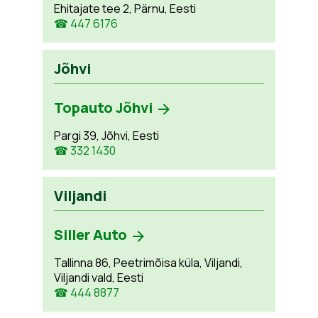
Ehitajate tee 2, Pärnu, Eesti
☎ 447 6176
Jõhvi
Topauto Jõhvi
Pargi 39, Jõhvi, Eesti
☎ 332 1430
Viljandi
Siller Auto
Tallinna 86, Peetrimõisa küla, Viljandi,
Viljandi vald, Eesti
☎ 444 8877