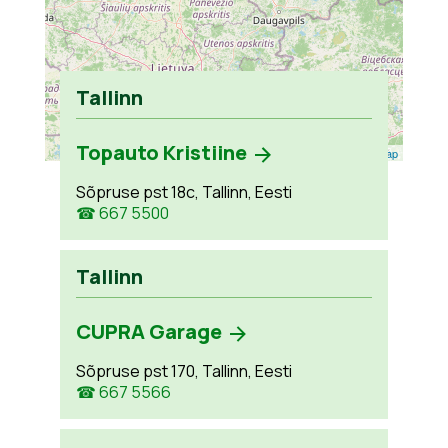
Tallinn
Topauto Kristiine
Leaflet
| ©
OpenStreetMap
Sõpruse pst 18c, Tallinn, Eesti
☎ 667 5500
Tallinn
CUPRA Garage
Sõpruse pst 170, Tallinn, Eesti
☎ 667 5566