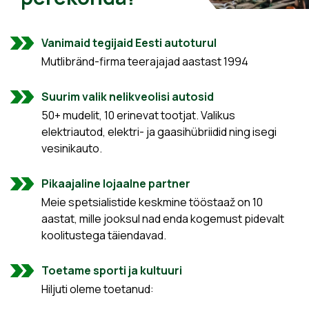
Vanimaid tegijaid Eesti autoturul
Mutlibränd-firma teerajajad aastast 1994
Suurim valik nelikveolisi autosid
50+ mudelit, 10 erinevat tootjat. Valikus
elektriautod, elektri- ja gaasihübriidid ning isegi
vesinikauto.
Pikaajaline lojaalne partner
Meie spetsialistide keskmine tööstaaž on 10
aastat, mille jooksul nad enda kogemust pidevalt
koolitustega täiendavad.
Toetame sporti ja kultuuri
Hiljuti oleme toetanud: