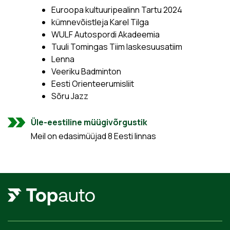
Euroopa kultuuripealinn Tartu 2024
kümnevõistleja Karel Tilga
WULF Autospordi Akadeemia
Tuuli Tomingas Tiim laskesuusatiim
Lenna
Veeriku Badminton
Eesti Orienteerumisliit
Sõru Jazz
Üle-eestiline müügivõrgustik
Meil on edasimüüjad 8 Eesti linnas