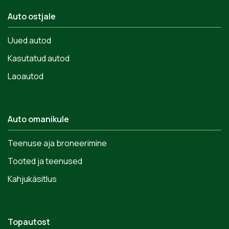
Auto ostjale
Uued autod
Kasutatud autod
Laoautod
Auto omanikule
Teenuse aja broneerimine
Tooted ja teenused
Kahjukäsitlus
Topautost