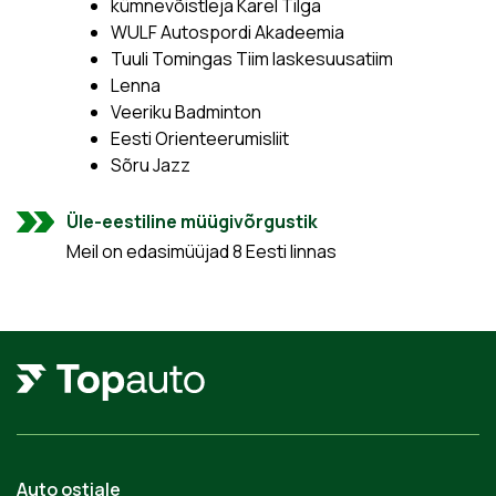
kümnevõistleja Karel Tilga
WULF Autospordi Akadeemia
Tuuli Tomingas Tiim laskesuusatiim
Lenna
Veeriku Badminton
Eesti Orienteerumisliit
Sõru Jazz
Üle-eestiline müügivõrgustik
Meil on edasimüüjad 8 Eesti linnas
Auto ostjale