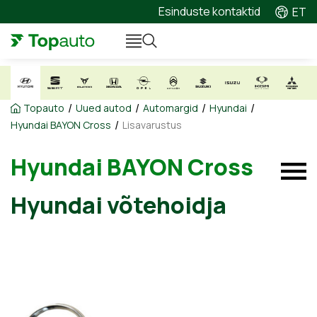
Esinduste kontaktid
ET
/
/
/
/
Topauto
Uued autod
Automargid
Hyundai
/
Hyundai BAYON Cross
Lisavarustus
Hyundai BAYON Cross
Hyundai võtehoidja