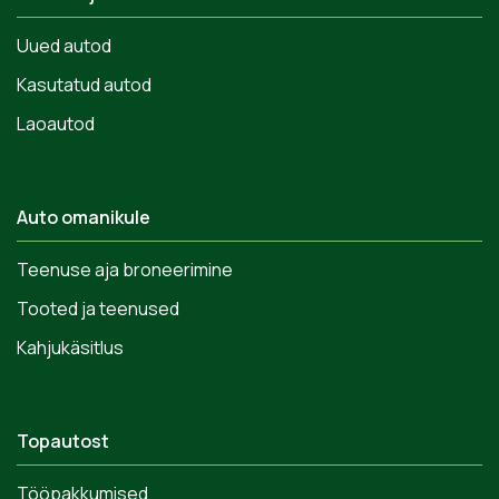
Uued autod
Kasutatud autod
Laoautod
Auto omanikule
Teenuse aja broneerimine
Tooted ja teenused
Kahjukäsitlus
Topautost
Tööpakkumised