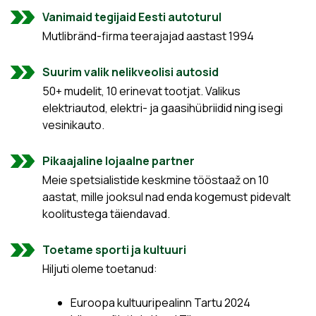
Vanimaid tegijaid Eesti autoturul
Mutlibränd-firma teerajajad aastast 1994
Suurim valik nelikveolisi autosid
50+ mudelit, 10 erinevat tootjat. Valikus
elektriautod, elektri- ja gaasihübriidid ning isegi
vesinikauto.
Pikaajaline lojaalne partner
Meie spetsialistide keskmine tööstaaž on 10
aastat, mille jooksul nad enda kogemust pidevalt
koolitustega täiendavad.
Toetame sporti ja kultuuri
Hiljuti oleme toetanud:
Euroopa kultuuripealinn Tartu 2024