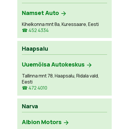
Namset Auto
Kihelkonna mnt 8a, Kuressaare, Eesti
☎ 452 4334
Haapsalu
Uuemõisa Autokeskus
Tallinna mnt 78, Haapsalu, Ridala vald,
Eesti
☎ 472 4010
Narva
Albion Motors