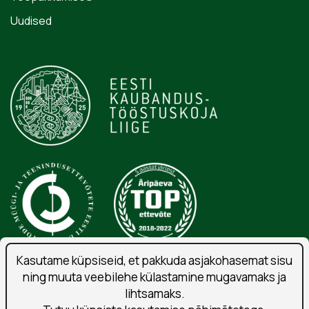
Uudised
Kasutame küpsiseid, et pakkuda asjakohasemat sisu
ning muuta veebilehe külastamine mugavamaks ja
Isikuandmete töötlemise tingimused
lihtsamaks.
Liitu uudiskirjaga