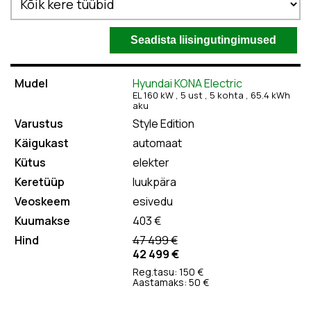
Hyundai KONA Electric
EL 160 kW , 5
ust
, 5
kohta
, 65.4 kWh
aku
Style Edition
automaat
elekter
luukpära
esivedu
403 €
47 499 €
42 499 €
Reg.tasu: 150 €
Aastamaks: 50 €