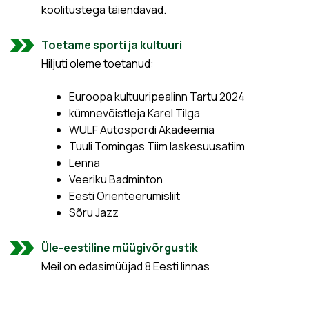
koolitustega täiendavad.
Toetame sporti ja kultuuri
Hiljuti oleme toetanud:
Euroopa kultuuripealinn Tartu 2024
kümnevõistleja Karel Tilga
WULF Autospordi Akadeemia
Tuuli Tomingas Tiim laskesuusatiim
Lenna
Veeriku Badminton
Eesti Orienteerumisliit
Sõru Jazz
Üle-eestiline müügivõrgustik
Meil on edasimüüjad 8 Eesti linnas