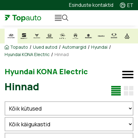
Esinduste kontaktid
ET
/
/
/
/
Topauto
Uued autod
Automargid
Hyundai
/
Hyundai KONA Electric
Hinnad
Hyundai KONA Electric
Hinnad