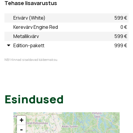
Tehase lisavarustus
Erivärv (White)
599 €
Kerevärv Engine Red
0 €
Metallikvärv
599 €
Edition-pakett
999 €
NB! Hinnad sisaldavad käibemaksu.
Esindused
+
-