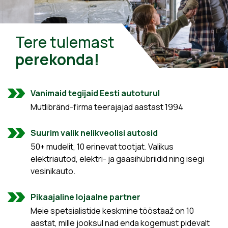
Tere tulemast
perekonda!
Vanimaid tegijaid Eesti autoturul
Mutlibränd-firma teerajajad aastast 1994
Suurim valik nelikveolisi autosid
50+ mudelit, 10 erinevat tootjat. Valikus
elektriautod, elektri- ja gaasihübriidid ning isegi
vesinikauto.
Pikaajaline lojaalne partner
Meie spetsialistide keskmine tööstaaž on 10
aastat, mille jooksul nad enda kogemust pidevalt