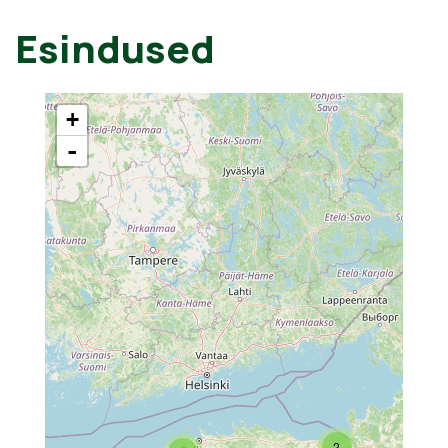
Esindused
+
-
2