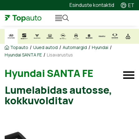
Esinduste kontaktid
ET
/
/
/
/
Topauto
Uued autod
Automargid
Hyundai
/
Hyundai SANTA FE
Lisavarustus
Hyundai SANTA FE
Lumelabidas autosse,
kokkuvolditav