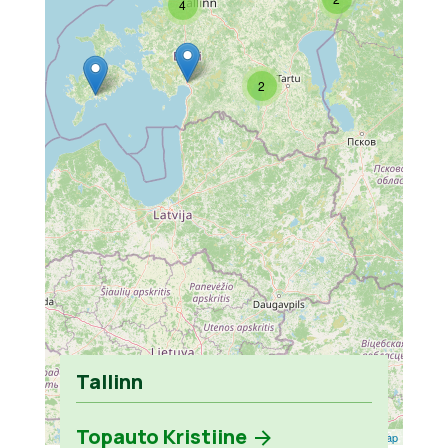
4
2
Tallinn
Topauto Kristiine
Leaflet
| ©
OpenStreetMap