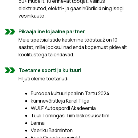
50+ mudelit, 10 erinevat tootjat. Valikus
elektriautod, elektri- ja gaasihübriidid ning isegi
vesinikauto.
Pikaajaline lojaalne partner
Meie spetsialistide keskmine tööstaaž on 10
aastat, mille jooksul nad enda kogemust pidevalt
koolitustega täiendavad.
Toetame sporti ja kultuuri
Hiljuti oleme toetanud:
Euroopa kultuuripealinn Tartu 2024
kümnevõistleja Karel Tilga
WULF Autospordi Akadeemia
Tuuli Tomingas Tiim laskesuusatiim
Lenna
Veeriku Badminton
Eesti Orienteerumisliit