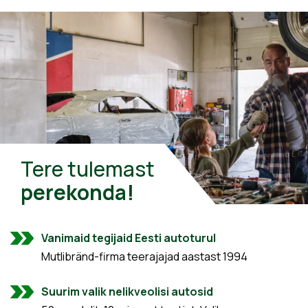
Tere tulemast
perekonda!
Vanimaid tegijaid Eesti autoturul
Mutlibränd-firma teerajajad aastast 1994
Suurim valik nelikveolisi autosid