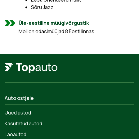
Sõru Jazz
Üle-eestiline müügivõrgustik
Meil on edasimüüjad 8 Eesti linnas
Auto ostjale
Uued autod
Kasutatud autod
Laoautod