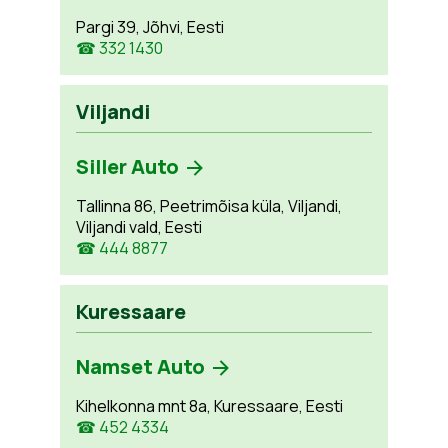
Pargi 39, Jõhvi, Eesti
☎ 332 1430
Viljandi
Siller Auto
Tallinna 86, Peetrimõisa küla, Viljandi,
Viljandi vald, Eesti
☎ 444 8877
Kuressaare
Namset Auto
Kihelkonna mnt 8a, Kuressaare, Eesti
☎ 452 4334