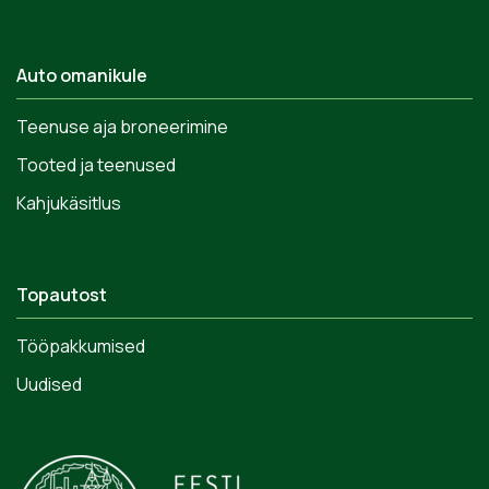
Auto omanikule
Teenuse aja broneerimine
Tooted ja teenused
Kahjukäsitlus
Topautost
Tööpakkumised
Uudised