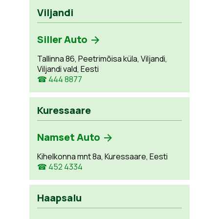
Viljandi
Siller Auto
Tallinna 86, Peetrimõisa küla, Viljandi,
Viljandi vald, Eesti
☎ 444 8877
Kuressaare
Namset Auto
Kihelkonna mnt 8a, Kuressaare, Eesti
☎ 452 4334
Haapsalu