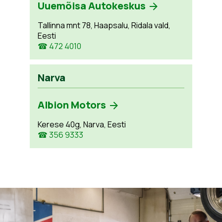
Uuemõisa Autokeskus
Tallinna mnt 78, Haapsalu, Ridala vald,
Eesti
☎ 472 4010
Narva
Albion Motors
Kerese 40g, Narva, Eesti
☎ 356 9333