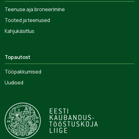
Teenuse aja broneerimine
Tooted ja teenused
Kahjukäsitlus
Topautost
Tööpakkumised
Uudised