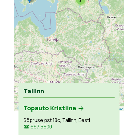
Tallinn
Topauto Kristiine
Leaflet
| ©
OpenStreetMap
Sõpruse pst 18c, Tallinn, Eesti
☎ 667 5500