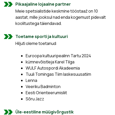
Pikaajaline lojaalne partner
Meie spetsialistide keskmine tööstaaž on 10
aastat, mille jooksul nad enda kogemust pidevalt
koolitustega täiendavad.
Toetame sporti ja kultuuri
Hiljuti oleme toetanud:
Euroopa kultuuripealinn Tartu 2024
kümnevõistleja Karel Tilga
WULF Autospordi Akadeemia
Tuuli Tomingas Tiim laskesuusatiim
Lenna
Veeriku Badminton
Eesti Orienteerumisliit
Sõru Jazz
Üle-eestiline müügivõrgustik