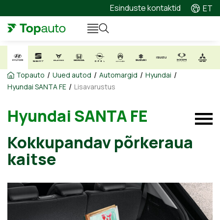
Esinduste kontaktid
ET
/
/
/
/
Topauto
Uued autod
Automargid
Hyundai
/
Hyundai SANTA FE
Lisavarustus
Hyundai SANTA FE
Kokkupandav põrkeraua
kaitse