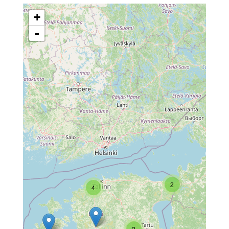
+
-
2
4
2