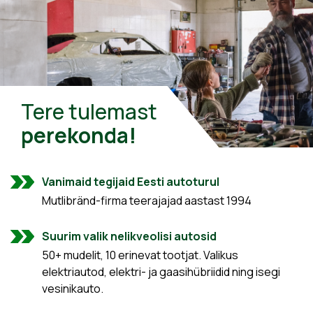
Tere tulemast
perekonda!
Vanimaid tegijaid Eesti autoturul
Mutlibränd-firma teerajajad aastast 1994
Suurim valik nelikveolisi autosid
50+ mudelit, 10 erinevat tootjat. Valikus
elektriautod, elektri- ja gaasihübriidid ning isegi
vesinikauto.