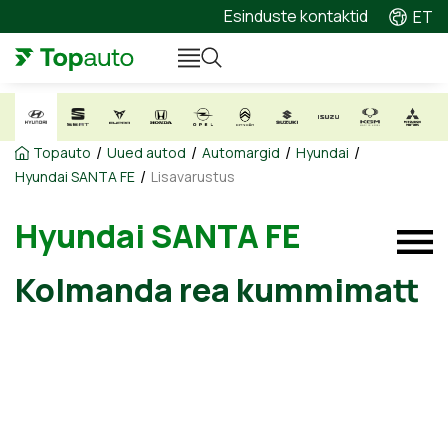
Esinduste kontaktid
ET
/
/
/
/
Topauto
Uued autod
Automargid
Hyundai
/
Hyundai SANTA FE
Lisavarustus
Hyundai SANTA FE
Kolmanda rea kummimatt