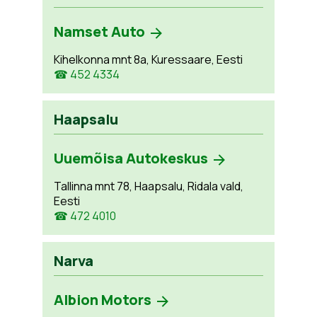
Namset Auto
Kihelkonna mnt 8a, Kuressaare, Eesti
☎ 452 4334
Haapsalu
Uuemõisa Autokeskus
Tallinna mnt 78, Haapsalu, Ridala vald,
Eesti
☎ 472 4010
Narva
Albion Motors