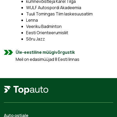
kümnevõistleja Karel Tilga
WULF Autospordi Akadeemia
Tuuli Tomingas Tiim laskesuusatiim
Lenna
Veeriku Badminton
Eesti Orienteerumisliit
Sõru Jazz
Üle-eestiline müügivõrgustik
Meil on edasimüüjad 8 Eesti linnas
Auto ostjale