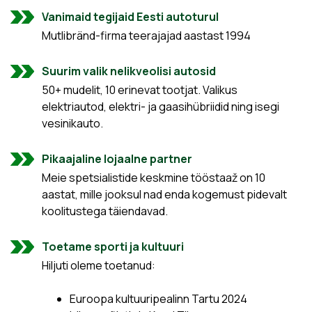
Vanimaid tegijaid Eesti autoturul
Mutlibränd-firma teerajajad aastast 1994
Suurim valik nelikveolisi autosid
50+ mudelit, 10 erinevat tootjat. Valikus
elektriautod, elektri- ja gaasihübriidid ning isegi
vesinikauto.
Pikaajaline lojaalne partner
Meie spetsialistide keskmine tööstaaž on 10
aastat, mille jooksul nad enda kogemust pidevalt
koolitustega täiendavad.
Toetame sporti ja kultuuri
Hiljuti oleme toetanud:
Euroopa kultuuripealinn Tartu 2024