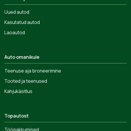
Uued autod
Kasutatud autod
Laoautod
Auto omanikule
Teenuse aja broneerimine
Tooted ja teenused
Kahjukäsitlus
Topautost
Tööpakkumised