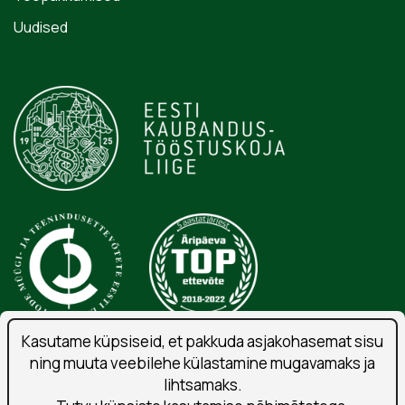
Uudised
Kasutame küpsiseid, et pakkuda asjakohasemat sisu
ning muuta veebilehe külastamine mugavamaks ja
Isikuandmete töötlemise tingimused
lihtsamaks.
Liitu uudiskirjaga