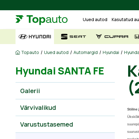
Uued autod
Kasutatud a
/
/
/
/
Topauto
Uued autod
Automargid
Hyundai
Hyunda
K
Hyundai SANTA FE
(
Galerii
Värvivalikud
Stiiln
Ükskõik
Varustustasemed
suurepä
suurust