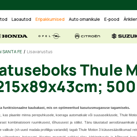
utod
Laoautod
Eripakkumised
Auto omanikule
E-pood
Äriklie
/
i SANTA FE
Lisavarustus
atuseboks Thule M
215x89x43cm; 500
e ja funktsionaalne kaubakast, mis on optimeeritud kasutusmugavuse tagamiseks.
, kas plaanite minna perepuhkusele, koeraga automatkale või suusaseiklusele, Thule Moti
rast kombinatsiooni ruumikusest, tõhususest ja stiilist. Tänu täiustatud aerodünaamikale j
e valikule (sh uued madala profiiliga variandid) tagab Thule Motion 3 kütusesäästlikumad reis