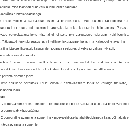
e vähendama hoiuruumi. Nautige muretuid seiklusi tänu kiirkinnitusele ja hõlpsasti kasu
oonidele, mida täiendab suur valik uuenduslikke tarvikuid.
kooskõlas funktsionaalsusega
e Thule Motion 3 kaasaegse disaini ja praktilisusega. Meie uusima katuseboksi kuj
iseeritud, et muuta teie teekond paremaks ja boksi kasutamine hõlpsamaks. Puhaste 
vase esteetikagaga boks mitte ainult ei paku teie varustusele hoiuruumi, vaid kaunist
t. Täiustatud funktsionaalsus (sh intuitiivne lukustusmehhanism ja kahepoolne avamine,
ka ühe käega) lihtsustab kasutamist, toomata seejuures ohvriks turvalisust või stiili.
ssi juhtiv aerodünaamika
Motion 3 võlu ei seisne ainult välimuses – see on loodud ka hästi toimima. Aerodü
unud katuseboks vähendab tuuletakistust, tagades sellega kütusesäästliku sõidu.
d parema elamuse jaoks
oma seiklused paremaks Thule Motion 3 esmaklassiliste tarvikute valikuga (nt kotid, p
uslahendused).
sed
Aerodünaamiline konstruktsioon - tiivakujuline ettepoole kallutatud esiosaga profiil vähenda
ja suurendab kütusesäästu.
Ergonoomiline avamine ja sulgemine - tugeva ehituse ja laia käepidemega kaas võimaldab s
käega avamist ja sulgemist.