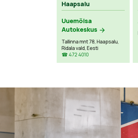
Haapsalu
Uuemõisa
Autokeskus
Tallinna mnt 78, Haapsalu,
Ridala vald, Eesti
☎ 472 4010