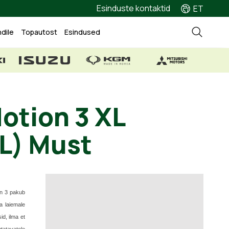
Esinduste kontaktid
ET
ndile
Topautost
Esindused
otion 3 XL
L) Must
on 3 pakub
a laiemale
id, ilma et