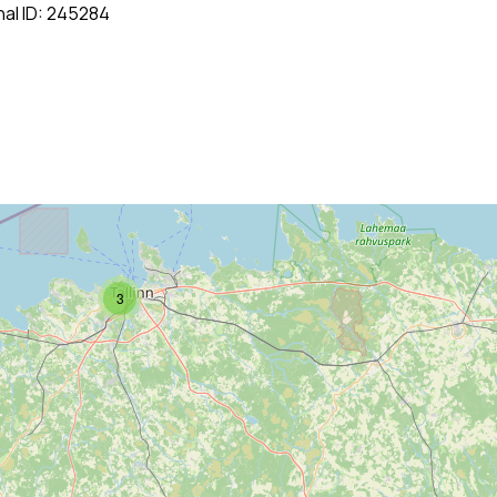
nal ID: 245284
3