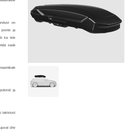
tatavatele
undust on
joonte ja
ab ka teie
 mida saab
naamikale
olstrid ja
b takistust
ujuvat ühe