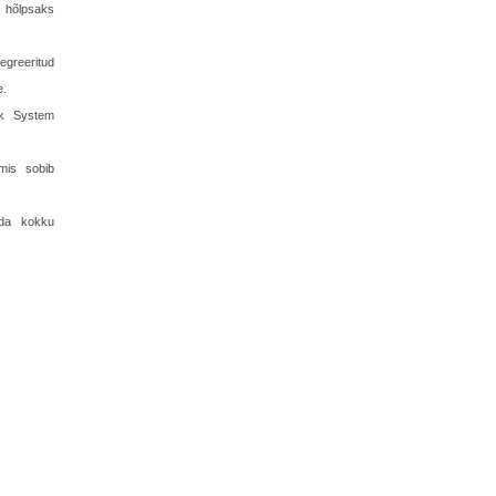
m hõlpsaks
egreeritud
e.
ck System
mis sobib
uda kokku