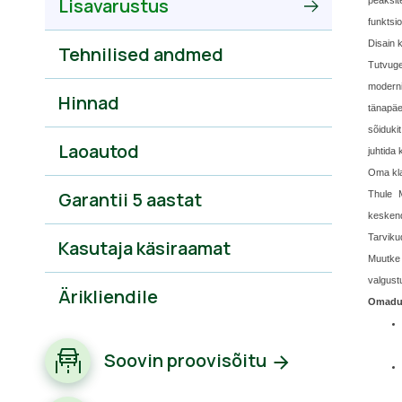
Lisavarustus
peaksit
funktsi
Disain 
Tehnilised andmed
Tutvug
modern
Hinnad
tänapäe
sõiduki
Laoautod
juhtida 
Oma kla
Garantii 5 aastat
Thule 
keskend
Tarviku
Kasutaja käsiraamat
Muutke 
valgust
Ärikliendile
Omadu
Soovin proovisõitu