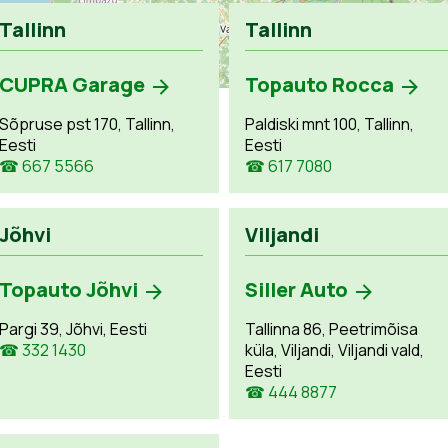
Tallinn
Tallinn
CUPRA Garage
Topauto Rocca
Sõpruse pst 170, Tallinn,
Paldiski mnt 100, Tallinn,
Eesti
Eesti
☎ 667 5566
☎ 617 7080
Jõhvi
Viljandi
Topauto Jõhvi
Siller Auto
Pargi 39, Jõhvi, Eesti
Tallinna 86, Peetrimõisa
☎ 332 1430
küla, Viljandi, Viljandi vald,
Eesti
☎ 444 8877