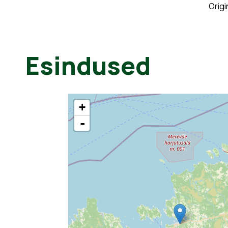
Origi
Esindused
+
-