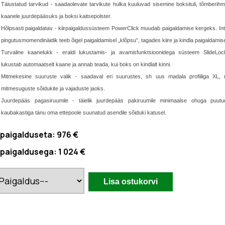
Täiustatud tarvikud - saadaolevate tarvikute hulka kuuluvad sisemine boksituli, tõmberih
kaanele juurdepääsuks ja boksi kaitsepolster.
Hõlpsasti paigaldatav - kiirpaigaldussüsteem PowerClick muudab paigaldamise kergeks. Int
pingutusmomendinäidik teeb õigel paigaldamisel „klõpsu”, tagades kiire ja kindla paigaldamis
Turvaline kaanelukk - eraldi lukustamis- ja avamisfunktsioonidega süsteem SlideLo
lukustab automaatselt kaane ja annab teada, kui boks on kindlalt kinni.
Mitmekesine suuruste valik - saadaval eri suurustes, sh uus madala profiiliga XL, 
mitmesuguste sõidukite ja vajaduste jaoks.
Juurdepääs pagasiruumile - täielik juurdepääs pakiruumile minimaalse ohuga puut
kaubakastiga tänu oma ettepoole suunatud asendile sõiduki katusel.
 paigalduseta:
976 €
 paigaldusega:
1 024 €