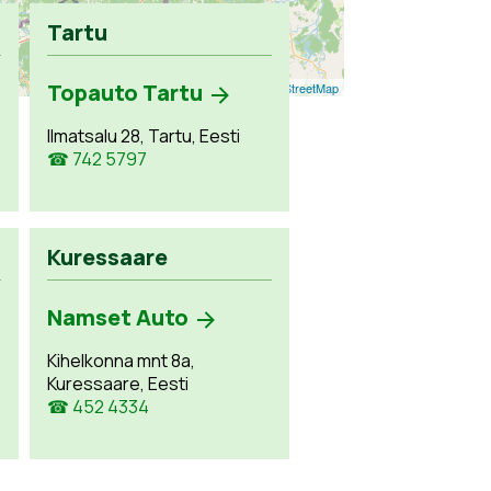
Tartu
Topauto Tartu
Leaflet
| ©
OpenStreetMap
Ilmatsalu 28, Tartu, Eesti
☎ 742 5797
Kuressaare
Namset Auto
Kihelkonna mnt 8a,
Kuressaare, Eesti
☎ 452 4334