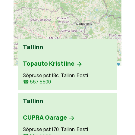
Tallinn
Topauto Kristiine
Leaflet
| ©
OpenStreetMap
Sõpruse pst 18c, Tallinn, Eesti
☎ 667 5500
Tallinn
CUPRA Garage
Sõpruse pst 170, Tallinn, Eesti