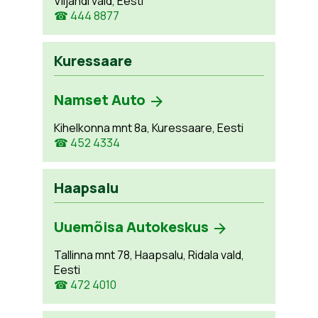
Viljandi vald, Eesti
☎ 444 8877
Kuressaare
Namset Auto
Kihelkonna mnt 8a, Kuressaare, Eesti
☎ 452 4334
Haapsalu
Uuemõisa Autokeskus
Tallinna mnt 78, Haapsalu, Ridala vald,
Eesti
☎ 472 4010