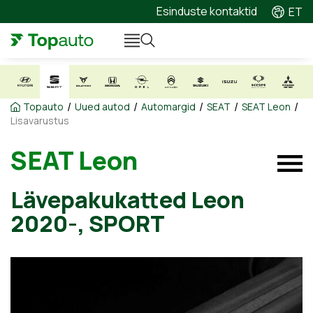
Esinduste kontaktid
ET
/
/
/
/
/
Topauto
Uued autod
Automargid
SEAT
SEAT Leon
Lisavarustus
SEAT Leon
Lävepakukatted Leon
2020-, SPORT