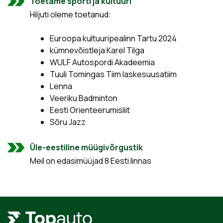
Toetame sporti ja kultuuri
Hiljuti oleme toetanud:
Euroopa kultuuripealinn Tartu 2024
kümnevõistleja Karel Tilga
WULF Autospordi Akadeemia
Tuuli Tomingas Tiim laskesuusatiim
Lenna
Veeriku Badminton
Eesti Orienteerumisliit
Sõru Jazz
Üle-eestiline müügivõrgustik
Meil on edasimüüjad 8 Eesti linnas