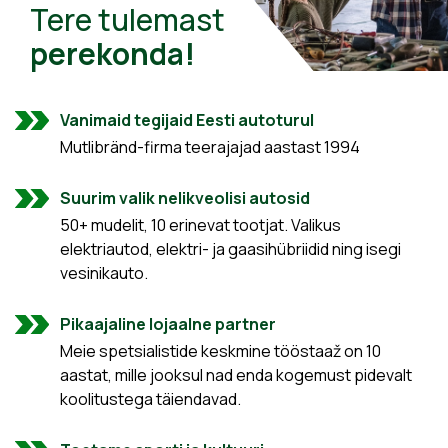
Tere tulemast
perekonda!
Vanimaid tegijaid Eesti autoturul
Mutlibränd-firma teerajajad aastast 1994
Suurim valik nelikveolisi autosid
50+ mudelit, 10 erinevat tootjat. Valikus
elektriautod, elektri- ja gaasihübriidid ning isegi
vesinikauto.
Pikaajaline lojaalne partner
Meie spetsialistide keskmine tööstaaž on 10
aastat, mille jooksul nad enda kogemust pidevalt
koolitustega täiendavad.