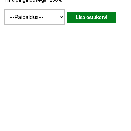
Hind paigaldusega:
258 €