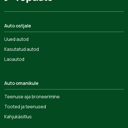
Auto ostjale
Uued autod
Kasutatud autod
Laoautod
Auto omanikule
Teenuse aja broneerimine
Tooted ja teenused
Kahjukäsitlus