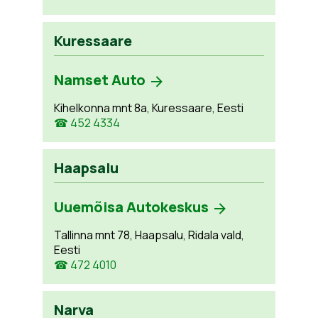
Kuressaare
Namset Auto
Kihelkonna mnt 8a, Kuressaare, Eesti
☎ 452 4334
Haapsalu
Uuemõisa Autokeskus
Tallinna mnt 78, Haapsalu, Ridala vald,
Eesti
☎ 472 4010
Narva