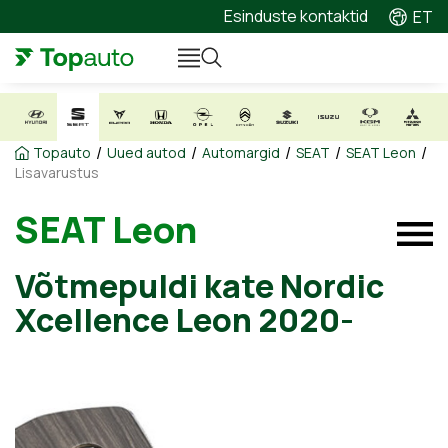
Esinduste kontaktid
ET
/
/
/
/
/
Topauto
Uued autod
Automargid
SEAT
SEAT Leon
Lisavarustus
SEAT Leon
Võtmepuldi kate Nordic
Xcellence Leon 2020-