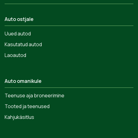
Auto ostjale
Uued autod
Kasutatud autod
Laoautod
Auto omanikule
Teenuse aja broneerimine
Tooted ja teenused
Kahjukäsitlus