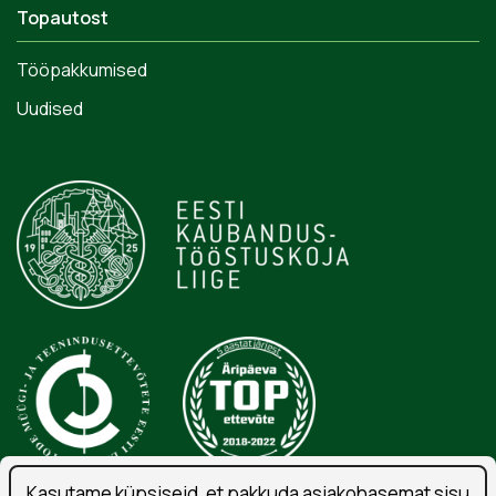
Topautost
Tööpakkumised
Uudised
Kasutame küpsiseid, et pakkuda asjakohasemat sisu