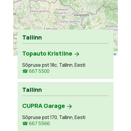
Tallinn
Topauto Kristiine
Leaflet
| ©
OpenStreetMap
Sõpruse pst 18c, Tallinn, Eesti
☎ 667 5500
Tallinn
CUPRA Garage
Sõpruse pst 170, Tallinn, Eesti
☎ 667 5566