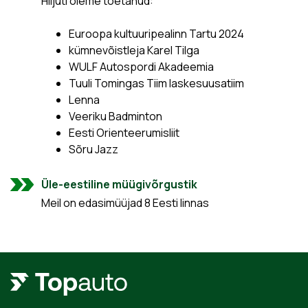
Hiljuti oleme toetanud:
Euroopa kultuuripealinn Tartu 2024
kümnevõistleja Karel Tilga
WULF Autospordi Akadeemia
Tuuli Tomingas Tiim laskesuusatiim
Lenna
Veeriku Badminton
Eesti Orienteerumisliit
Sõru Jazz
Üle-eestiline müügivõrgustik
Meil on edasimüüjad 8 Eesti linnas