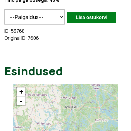
Hind paigaldusega:
46 €
ID: 53768
Original ID: 7606
Esindused
+
-