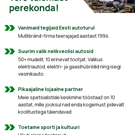
perekonda!
Vanimaid tegijaid Eesti autoturul
Mutlibränd-firma teerajajad aastast 1994
Suurim valik nelikveolisi autosid
50+ mudelit, 10 erinevat tootjat. Valikus
elektriautod, elektri- ja gaasihübriidid ning isegi
vesinikauto.
Pikaajaline lojaalne partner
Meie spetsialistide keskmine tööstaaž on 10
aastat, mille jooksul nad enda kogemust pidevalt
koolitustega täiendavad.
Toetame sporti ja kultuuri