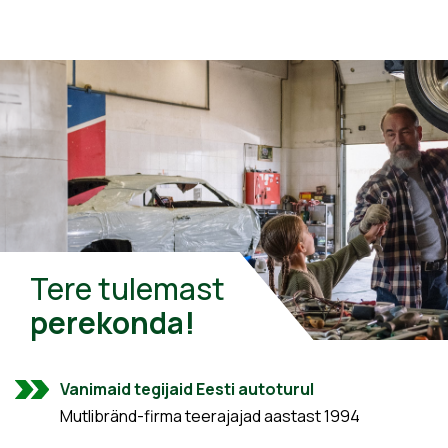
Tere tulemast
perekonda!
Vanimaid tegijaid Eesti autoturul
Mutlibränd-firma teerajajad aastast 1994