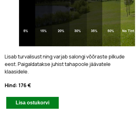
Lisab turvalisust ning varjab salongi võõraste pilkude
eest. Paigaldatakse juhist tahapoole jäävatele
klaasidele.
Hind:
176 €