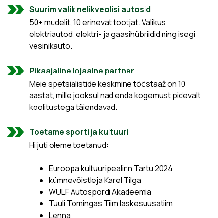
Suurim valik nelikveolisi autosid
50+ mudelit, 10 erinevat tootjat. Valikus
elektriautod, elektri- ja gaasihübriidid ning isegi
vesinikauto.
Pikaajaline lojaalne partner
Meie spetsialistide keskmine tööstaaž on 10
aastat, mille jooksul nad enda kogemust pidevalt
koolitustega täiendavad.
Toetame sporti ja kultuuri
Hiljuti oleme toetanud:
Euroopa kultuuripealinn Tartu 2024
kümnevõistleja Karel Tilga
WULF Autospordi Akadeemia
Tuuli Tomingas Tiim laskesuusatiim
Lenna