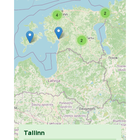
2
4
2
Tallinn