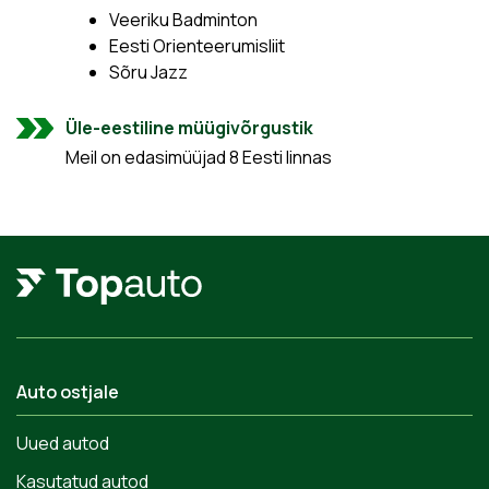
Veeriku Badminton
Eesti Orienteerumisliit
Sõru Jazz
Üle-eestiline müügivõrgustik
Meil on edasimüüjad 8 Eesti linnas
Auto ostjale
Uued autod
Kasutatud autod