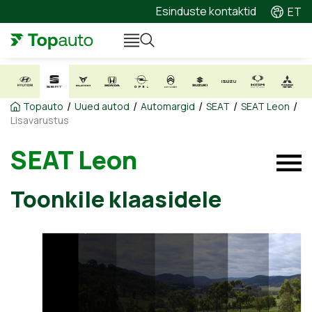
Esinduste kontaktid
ET
/
/
/
/
/
Topauto
Uued autod
Automargid
SEAT
SEAT Leon
Lisavarustus
SEAT Leon
Toonkile klaasidele