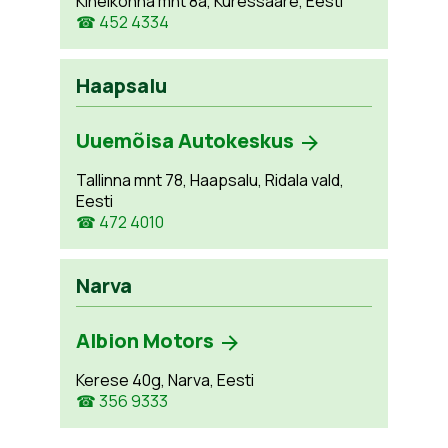
Kihelkonna mnt 8a, Kuressaare, Eesti
☎ 452 4334
Haapsalu
Uuemõisa Autokeskus
Tallinna mnt 78, Haapsalu, Ridala vald,
Eesti
☎ 472 4010
Narva
Albion Motors
Kerese 40g, Narva, Eesti
☎ 356 9333