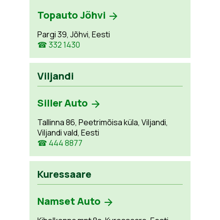
Topauto Jõhvi
Pargi 39, Jõhvi, Eesti
☎ 332 1430
Viljandi
Siller Auto
Tallinna 86, Peetrimõisa küla, Viljandi,
Viljandi vald, Eesti
☎ 444 8877
Kuressaare
Namset Auto