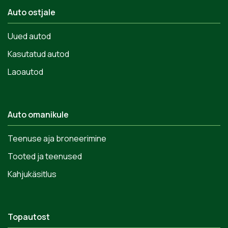
Auto ostjale
Uued autod
Kasutatud autod
Laoautod
Auto omanikule
Teenuse aja broneerimine
Tooted ja teenused
Kahjukäsitlus
Topautost