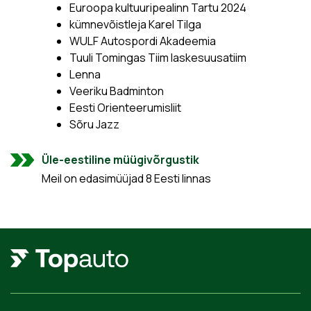
Euroopa kultuuripealinn Tartu 2024
kümnevõistleja Karel Tilga
WULF Autospordi Akadeemia
Tuuli Tomingas Tiim laskesuusatiim
Lenna
Veeriku Badminton
Eesti Orienteerumisliit
Sõru Jazz
Üle-eestiline müügivõrgustik
Meil on edasimüüjad 8 Eesti linnas