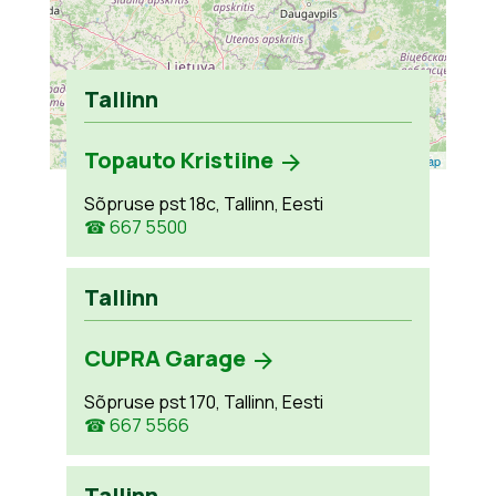
Tallinn
Topauto Kristiine
Leaflet
| ©
OpenStreetMap
Sõpruse pst 18c, Tallinn, Eesti
☎ 667 5500
Tallinn
CUPRA Garage
Sõpruse pst 170, Tallinn, Eesti
☎ 667 5566
Tallinn