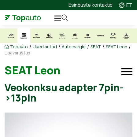
Esinduste kontaktid
ET
/
/
/
/
/
Topauto
Uued autod
Automargid
SEAT
SEAT Leon
Lisavarustus
SEAT Leon
Veokonksu adapter 7pin-
>13pin