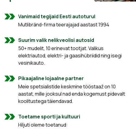
Vanimaid tegijaid Eesti autoturul
Mutlibränd-firma teerajajad aastast 1994
Suurim valik nelikveolisi autosid
50+ mudelit, 10 erinevat tootjat. Valikus
elektriautod, elektri- ja gaasihübriidid ning isegi
vesinikauto.
Pikaajaline lojaalne partner
Meie spetsialistide keskmine tööstaaž on 10
aastat, mille jooksul nad enda kogemust pidevalt
koolitustega täiendavad.
Toetame sporti ja kultuuri
Hiljuti oleme toetanud: