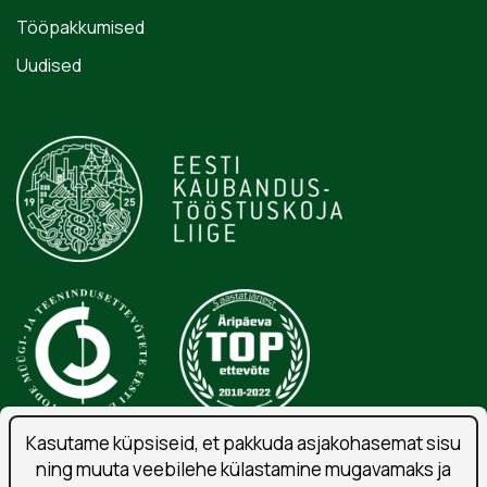
Tööpakkumised
Uudised
Kasutame küpsiseid, et pakkuda asjakohasemat sisu
ning muuta veebilehe külastamine mugavamaks ja
Isikuandmete töötlemise tingimused