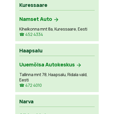
Kuressaare
Namset Auto
Kihelkonna mnt 8a, Kuressaare, Eesti
☎ 452 4334
Haapsalu
Uuemõisa Autokeskus
Tallinna mnt 78, Haapsalu, Ridala vald,
Eesti
☎ 472 4010
Narva