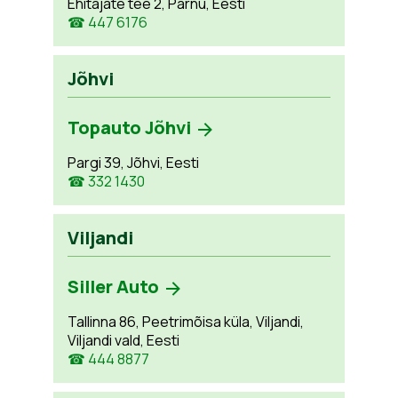
Ehitajate tee 2, Pärnu, Eesti
☎ 447 6176
Jõhvi
Topauto Jõhvi
Pargi 39, Jõhvi, Eesti
☎ 332 1430
Viljandi
Siller Auto
Tallinna 86, Peetrimõisa küla, Viljandi,
Viljandi vald, Eesti
☎ 444 8877