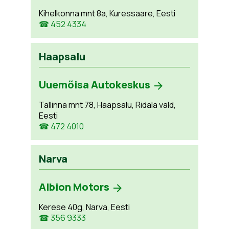
Kihelkonna mnt 8a, Kuressaare, Eesti
☎ 452 4334
Haapsalu
Uuemõisa Autokeskus
Tallinna mnt 78, Haapsalu, Ridala vald,
Eesti
☎ 472 4010
Narva
Albion Motors
Kerese 40g, Narva, Eesti
☎ 356 9333