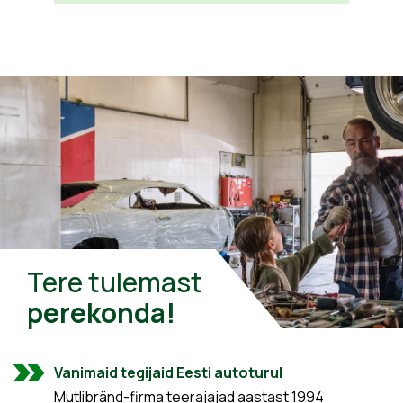
Tere tulemast
perekonda!
Vanimaid tegijaid Eesti autoturul
Mutlibränd-firma teerajajad aastast 1994