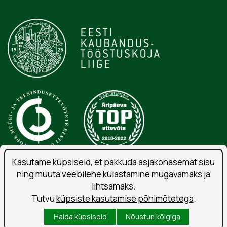
Kasutame küpsiseid, et pakkuda asjakohasemat sisu
ning muuta veebilehe külastamine mugavamaks ja
Isikuandmete töötlemise tingimused
lihtsamaks.
Liitu uudiskirjaga
Tutvu
küpsiste kasutamise põhimõtetega
.
Kasutustingimused
Halda küpsiseid
Nõustun kõigiga
Küpsised