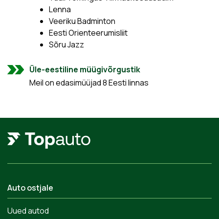
Lenna
Veeriku Badminton
Eesti Orienteerumisliit
Sõru Jazz
Üle-eestiline müügivõrgustik
Meil on edasimüüjad 8 Eesti linnas
Auto ostjale
Uued autod