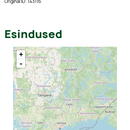
Original ID: 143116
Esindused
+
-