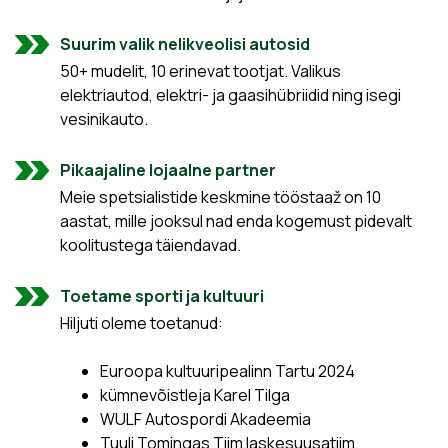
Suurim valik nelikveolisi autosid
50+ mudelit, 10 erinevat tootjat. Valikus
elektriautod, elektri- ja gaasihübriidid ning isegi
vesinikauto.
Pikaajaline lojaalne partner
Meie spetsialistide keskmine tööstaaž on 10
aastat, mille jooksul nad enda kogemust pidevalt
koolitustega täiendavad.
Toetame sporti ja kultuuri
Hiljuti oleme toetanud:
Euroopa kultuuripealinn Tartu 2024
kümnevõistleja Karel Tilga
WULF Autospordi Akadeemia
Tuuli Tomingas Tiim laskesuusatiim