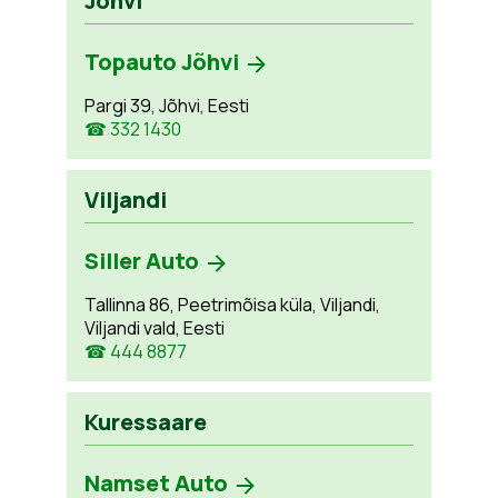
Jõhvi
Topauto Jõhvi
Pargi 39, Jõhvi, Eesti
☎ 332 1430
Viljandi
Siller Auto
Tallinna 86, Peetrimõisa küla, Viljandi,
Viljandi vald, Eesti
☎ 444 8877
Kuressaare
Namset Auto