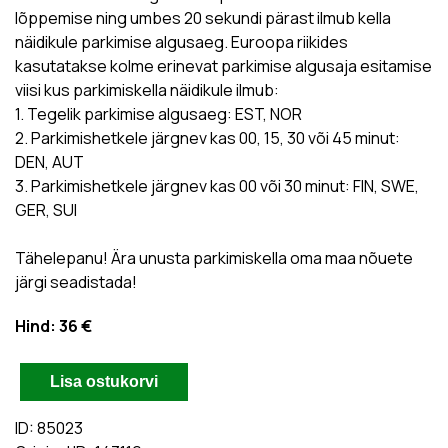
lõppemise ning umbes 20 sekundi pärast ilmub kella
näidikule parkimise algusaeg. Euroopa riikides
kasutatakse kolme erinevat parkimise algusaja esitamise
viisi kus parkimiskella näidikule ilmub:
1. Tegelik parkimise algusaeg: EST, NOR
2. Parkimishetkele järgnev kas 00, 15, 30 või 45 minut:
DEN, AUT
3. Parkimishetkele järgnev kas 00 või 30 minut: FIN, SWE,
GER, SUI
Tähelepanu! Ära unusta parkimiskella oma maa nõuete
järgi seadistada!
Hind:
36 €
ID: 85023