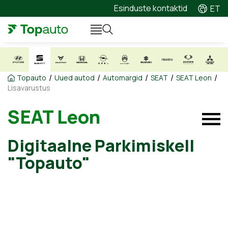
Esinduste kontaktid
ET
/
/
/
/
/
Topauto
Uued autod
Automargid
SEAT
SEAT Leon
Lisavarustus
SEAT Leon
Digitaalne Parkimiskell
"Topauto"