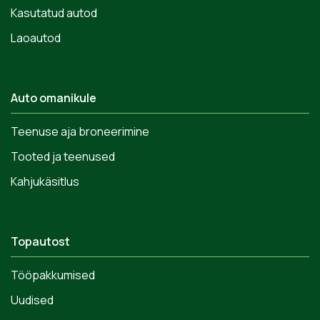
Kasutatud autod
Laoautod
Auto omanikule
Teenuse aja broneerimine
Tooted ja teenused
Kahjukäsitlus
Topautost
Tööpakkumised
Uudised