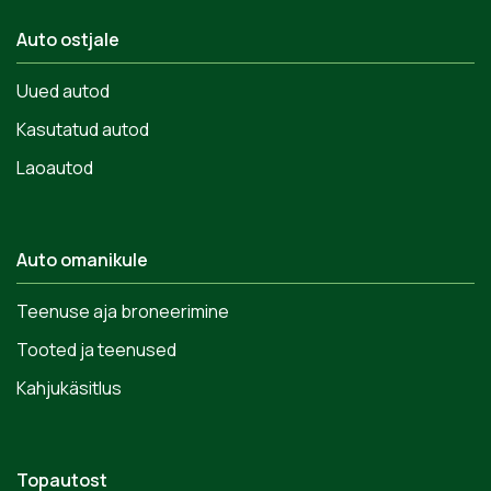
Auto ostjale
Uued autod
Kasutatud autod
Laoautod
Auto omanikule
Teenuse aja broneerimine
Tooted ja teenused
Kahjukäsitlus
Topautost