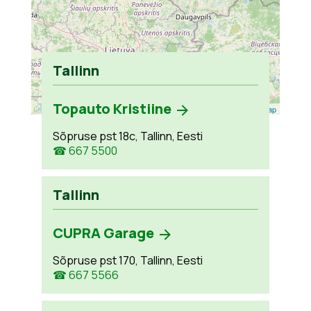
Tallinn
Topauto Kristiine
Leaflet
| ©
OpenStreetMap
Sõpruse pst 18c, Tallinn, Eesti
☎ 667 5500
Tallinn
CUPRA Garage
Sõpruse pst 170, Tallinn, Eesti
☎ 667 5566