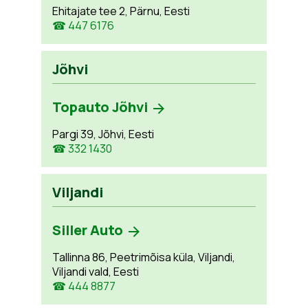
Ehitajate tee 2, Pärnu, Eesti
☎ 447 6176
Jõhvi
Topauto Jõhvi
Pargi 39, Jõhvi, Eesti
☎ 332 1430
Viljandi
Siller Auto
Tallinna 86, Peetrimõisa küla, Viljandi,
Viljandi vald, Eesti
☎ 444 8877