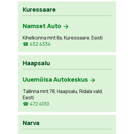
Kuressaare
Namset Auto
Kihelkonna mnt 8a, Kuressaare, Eesti
☎ 452 4334
Haapsalu
Uuemõisa Autokeskus
Tallinna mnt 78, Haapsalu, Ridala vald,
Eesti
☎ 472 4010
Narva