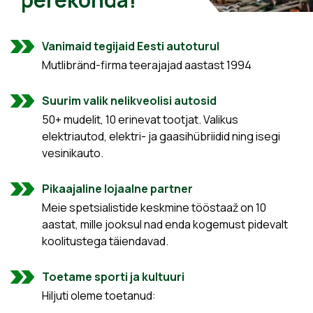
Vanimaid tegijaid Eesti autoturul
Mutlibränd-firma teerajajad aastast 1994
Suurim valik nelikveolisi autosid
50+ mudelit, 10 erinevat tootjat. Valikus
elektriautod, elektri- ja gaasihübriidid ning isegi
vesinikauto.
Pikaajaline lojaalne partner
Meie spetsialistide keskmine tööstaaž on 10
aastat, mille jooksul nad enda kogemust pidevalt
koolitustega täiendavad.
Toetame sporti ja kultuuri
Hiljuti oleme toetanud: