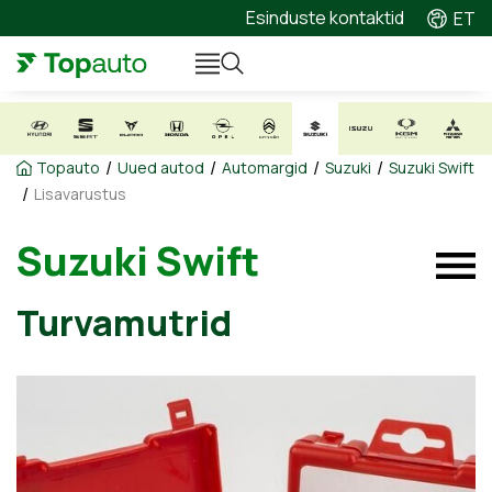
Esinduste kontaktid
ET
/
/
/
/
Topauto
Uued autod
Automargid
Suzuki
Suzuki Swift
/
Lisavarustus
Suzuki Swift
Turvamutrid