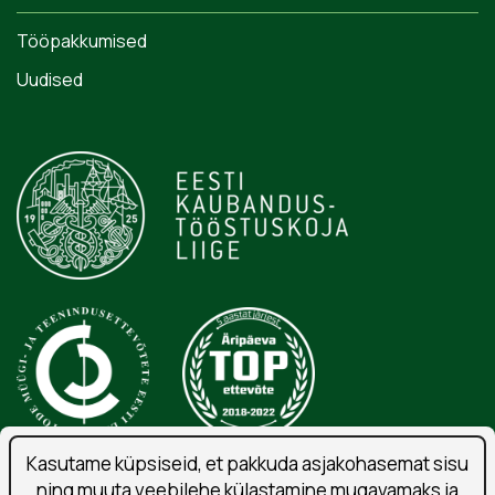
Tööpakkumised
Uudised
Kasutame küpsiseid, et pakkuda asjakohasemat sisu
ning muuta veebilehe külastamine mugavamaks ja