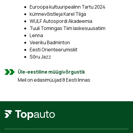
Euroopa kultuuripealinn Tartu 2024
kümnevõistleja Karel Tilga
WULF Autospordi Akadeemia
Tuuli Tomingas Tiim laskesuusatiim
Lenna
Veeriku Badminton
Eesti Orienteerumisliit
Sõru Jazz
Üle-eestiline müügivõrgustik
Meil on edasimüüjad 8 Eesti linnas