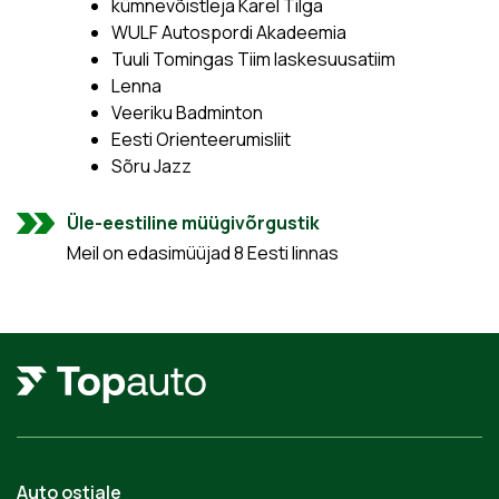
kümnevõistleja Karel Tilga
WULF Autospordi Akadeemia
Tuuli Tomingas Tiim laskesuusatiim
Lenna
Veeriku Badminton
Eesti Orienteerumisliit
Sõru Jazz
Üle-eestiline müügivõrgustik
Meil on edasimüüjad 8 Eesti linnas
Auto ostjale