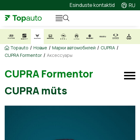
Esinduste kontaktid
RU
/
/
/
/
Topauto
Новые
Марки автомобилей
CUPRA
/
CUPRA Formentor
Аксессуары
CUPRA Formentor
CUPRA müts