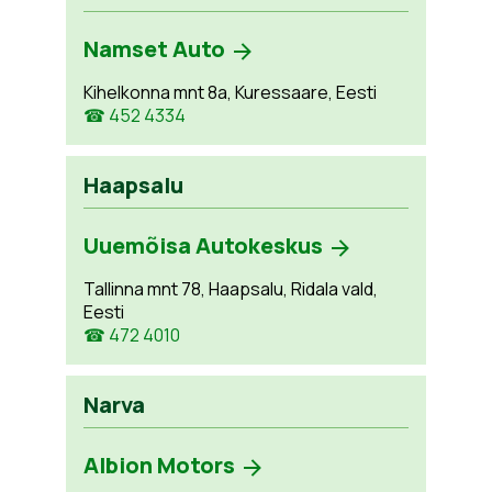
Namset Auto
Kihelkonna mnt 8a, Kuressaare, Eesti
☎ 452 4334
Haapsalu
Uuemõisa Autokeskus
Tallinna mnt 78, Haapsalu, Ridala vald,
Eesti
☎ 472 4010
Narva
Albion Motors