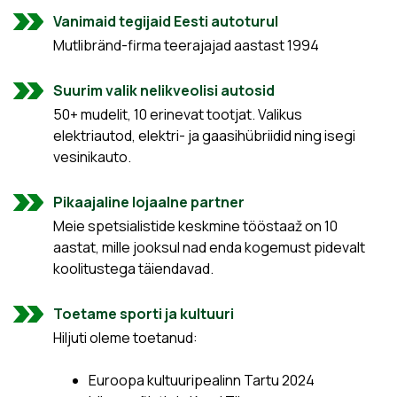
Vanimaid tegijaid Eesti autoturul
Mutlibränd-firma teerajajad aastast 1994
Suurim valik nelikveolisi autosid
50+ mudelit, 10 erinevat tootjat. Valikus
elektriautod, elektri- ja gaasihübriidid ning isegi
vesinikauto.
Pikaajaline lojaalne partner
Meie spetsialistide keskmine tööstaaž on 10
aastat, mille jooksul nad enda kogemust pidevalt
koolitustega täiendavad.
Toetame sporti ja kultuuri
Hiljuti oleme toetanud:
Euroopa kultuuripealinn Tartu 2024