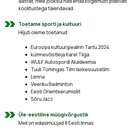
aastat, mille jooksul nad enda kogemust pidevalt
koolitustega täiendavad.
Toetame sporti ja kultuuri
Hiljuti oleme toetanud:
Euroopa kultuuripealinn Tartu 2024
kümnevõistleja Karel Tilga
WULF Autospordi Akadeemia
Tuuli Tomingas Tiim laskesuusatiim
Lenna
Veeriku Badminton
Eesti Orienteerumisliit
Sõru Jazz
Üle-eestiline müügivõrgustik
Meil on edasimüüjad 8 Eesti linnas