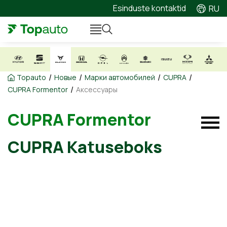
Esinduste kontaktid
RU
/
/
/
/
Topauto
Новые
Марки автомобилей
CUPRA
/
CUPRA Formentor
Аксессуары
CUPRA Formentor
CUPRA Katuseboks