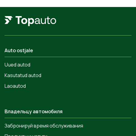
Auto ostjale
Uued autod
Kasutatud autod
Laoautod
Владельцу автомобиля
Забронируй время обслуживания