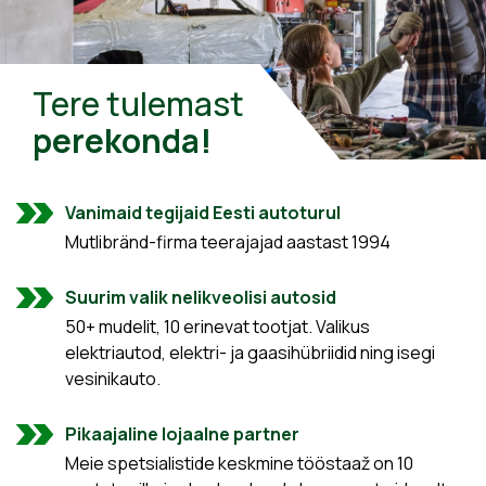
Tere tulemast
perekonda!
Vanimaid tegijaid Eesti autoturul
Mutlibränd-firma teerajajad aastast 1994
Suurim valik nelikveolisi autosid
50+ mudelit, 10 erinevat tootjat. Valikus
elektriautod, elektri- ja gaasihübriidid ning isegi
vesinikauto.
Pikaajaline lojaalne partner
Meie spetsialistide keskmine tööstaaž on 10