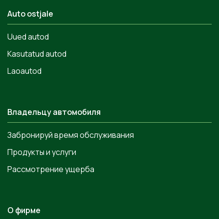
Auto ostjale
Uued autod
Kasutatud autod
Laoautod
Владельцу автомобиля
Забронируй время обслуживания
Продукты и услуги
Рассмотрение ущерба
О фирме