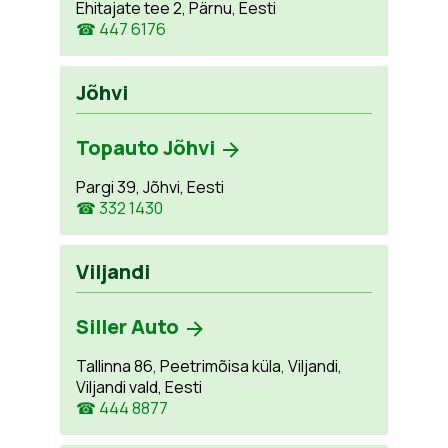
Ehitajate tee 2, Pärnu, Eesti
☎ 447 6176
Jõhvi
Topauto Jõhvi
Pargi 39, Jõhvi, Eesti
☎ 332 1430
Viljandi
Siller Auto
Tallinna 86, Peetrimõisa küla, Viljandi,
Viljandi vald, Eesti
☎ 444 8877