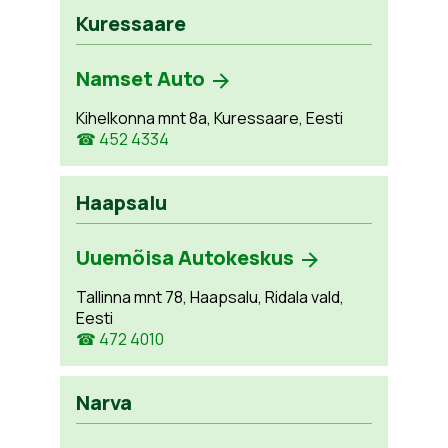
Kuressaare
Namset Auto
Kihelkonna mnt 8a, Kuressaare, Eesti
☎ 452 4334
Haapsalu
Uuemõisa Autokeskus
Tallinna mnt 78, Haapsalu, Ridala vald,
Eesti
☎ 472 4010
Narva