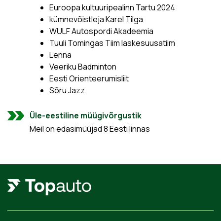
Euroopa kultuuripealinn Tartu 2024
kümnevõistleja Karel Tilga
WULF Autospordi Akadeemia
Tuuli Tomingas Tiim laskesuusatiim
Lenna
Veeriku Badminton
Eesti Orienteerumisliit
Sõru Jazz
Üle-eestiline müügivõrgustik
Meil on edasimüüjad 8 Eesti linnas