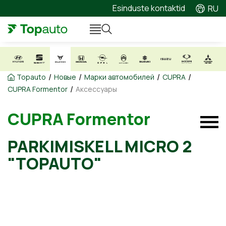
Esinduste kontaktid
RU
/
/
/
/
Topauto
Новые
Марки автомобилей
CUPRA
/
CUPRA Formentor
Аксессуары
CUPRA Formentor
PARKIMISKELL MICRO 2
"TOPAUTO"