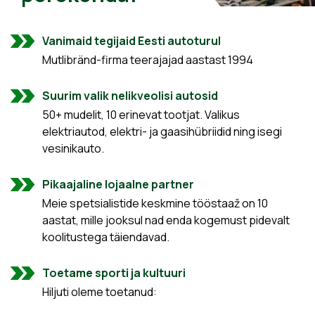
Vanimaid tegijaid Eesti autoturul
Mutlibränd-firma teerajajad aastast 1994
Suurim valik nelikveolisi autosid
50+ mudelit, 10 erinevat tootjat. Valikus
elektriautod, elektri- ja gaasihübriidid ning isegi
vesinikauto.
Pikaajaline lojaalne partner
Meie spetsialistide keskmine tööstaaž on 10
aastat, mille jooksul nad enda kogemust pidevalt
koolitustega täiendavad.
Toetame sporti ja kultuuri
Hiljuti oleme toetanud: