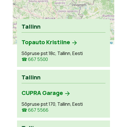
Tallinn
Topauto Kristiine
Leaflet
| ©
OpenStreetMap
Sõpruse pst 18c, Tallinn, Eesti
☎ 667 5500
Tallinn
CUPRA Garage
Sõpruse pst 170, Tallinn, Eesti
☎ 667 5566