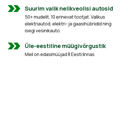
Suurim valik nelikveolisi autosid
50+ mudelit, 10 erinevat tootjat. Valikus
elektriautod, elektri- ja gaasihübriidid ning
isegi vesinikauto.
Üle-eestiline müügivõrgustik
Meil on edasimüüjad 8 Eesti linnas