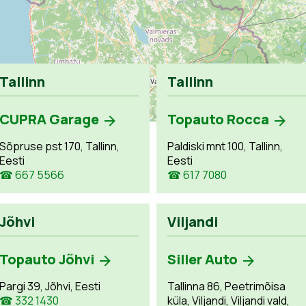
Tallinn
Tallinn
CUPRA Garage
Topauto Rocca
Sõpruse pst 170, Tallinn,
Paldiski mnt 100, Tallinn,
Eesti
Eesti
☎ 667 5566
☎ 617 7080
Jõhvi
Viljandi
Topauto Jõhvi
Siller Auto
Pargi 39, Jõhvi, Eesti
Tallinna 86, Peetrimõisa
☎ 332 1430
küla, Viljandi, Viljandi vald,