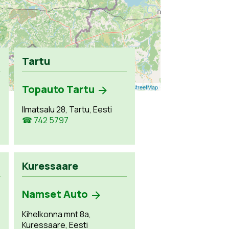
Tartu
Topauto Tartu
Leaflet
| ©
OpenStreetMap
Ilmatsalu 28, Tartu, Eesti
☎ 742 5797
Kuressaare
Namset Auto
Kihelkonna mnt 8a,
Kuressaare, Eesti