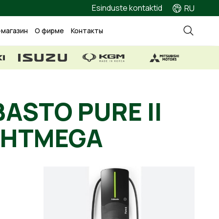
Esinduste kontaktid
RU
-магазин
О фирме
Контакты
ASTO PURE II
JUHTMEGA