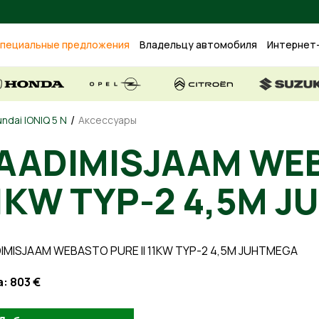
пециальные предложения
Владельцу автомобиля
Интернет
/
ndai IONIQ 5 N
Аксессуары
AADIMISJAAM WEB
1KW TYP-2 4,5M 
IMISJAAM WEBASTO PURE II 11KW TYP-2 4,5M JUHTMEGA
а:
803 €