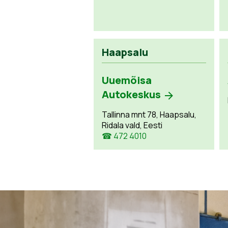
Haapsalu
Uuemõisa
Autokeskus
Tallinna mnt 78, Haapsalu,
Ridala vald, Eesti
☎ 472 4010