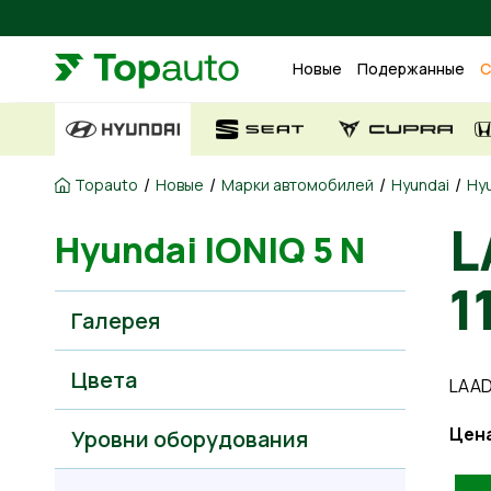
Новые
Подержанные
С
/
/
/
/
Topauto
Новые
Марки автомобилей
Hyundai
Hyu
L
Hyundai IONIQ 5 N
1
Галерея
Цвета
LAAD
Цен
Уровни оборудования