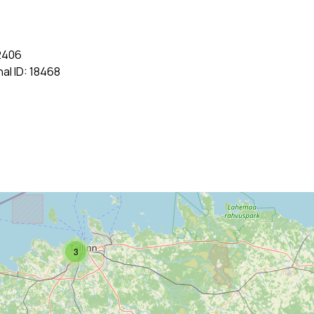
82406
nal ID: 18468
3