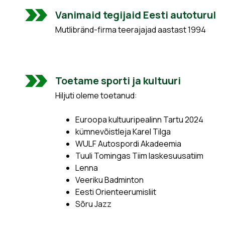
Vanimaid tegijaid Eesti autoturul
Mutlibränd-firma teerajajad aastast 1994
Toetame sporti ja kultuuri
Hiljuti oleme toetanud:
Euroopa kultuuripealinn Tartu 2024
kümnevõistleja Karel Tilga
WULF Autospordi Akadeemia
Tuuli Tomingas Tiim laskesuusatiim
Lenna
Veeriku Badminton
Eesti Orienteerumisliit
Sõru Jazz