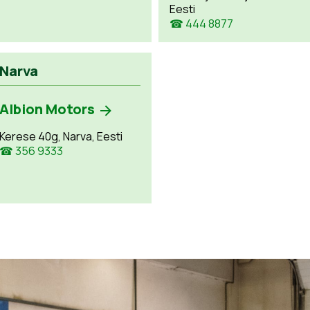
Eesti
☎ 444 8877
Narva
Albion Motors
Kerese 40g, Narva, Eesti
☎ 356 9333