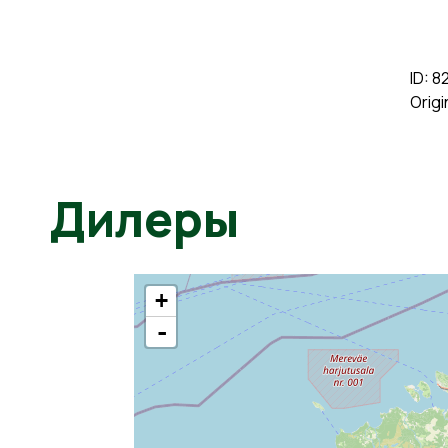
ID: 
Origi
Дилеры
+
-