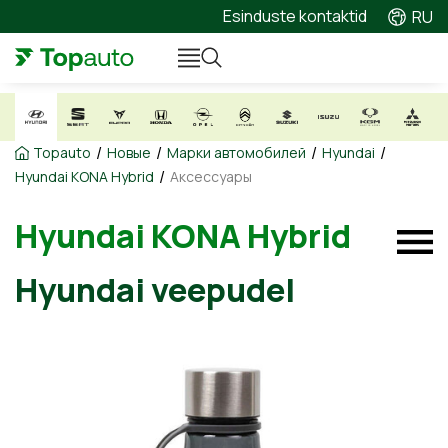
Esinduste kontaktid
RU
/
/
/
/
Topauto
Новые
Марки автомобилей
Hyundai
/
Hyundai KONA Hybrid
Аксессуары
Hyundai KONA Hybrid
Hyundai veepudel