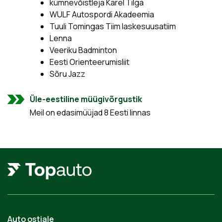
kümnevõistleja Karel Tilga
WULF Autospordi Akadeemia
Tuuli Tomingas Tiim laskesuusatiim
Lenna
Veeriku Badminton
Eesti Orienteerumisliit
Sõru Jazz
Üle-eestiline müügivõrgustik
Meil on edasimüüjad 8 Eesti linnas
Auto ostjale