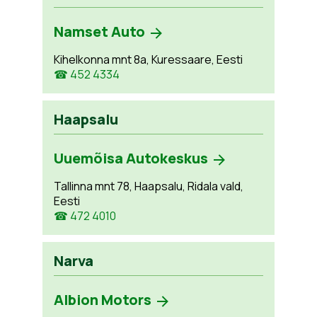
Namset Auto
Kihelkonna mnt 8a, Kuressaare, Eesti
☎ 452 4334
Haapsalu
Uuemõisa Autokeskus
Tallinna mnt 78, Haapsalu, Ridala vald,
Eesti
☎ 472 4010
Narva
Albion Motors