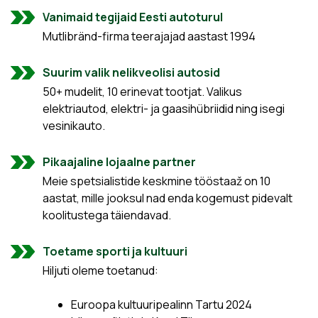
Vanimaid tegijaid Eesti autoturul
Mutlibränd-firma teerajajad aastast 1994
Suurim valik nelikveolisi autosid
50+ mudelit, 10 erinevat tootjat. Valikus
elektriautod, elektri- ja gaasihübriidid ning isegi
vesinikauto.
Pikaajaline lojaalne partner
Meie spetsialistide keskmine tööstaaž on 10
aastat, mille jooksul nad enda kogemust pidevalt
koolitustega täiendavad.
Toetame sporti ja kultuuri
Hiljuti oleme toetanud:
Euroopa kultuuripealinn Tartu 2024