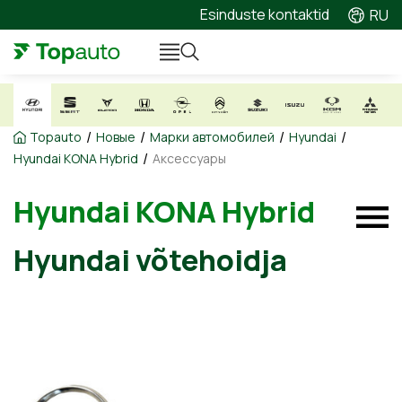
Esinduste kontaktid
RU
/
/
/
/
Topauto
Новые
Марки автомобилей
Hyundai
/
Hyundai KONA Hybrid
Аксессуары
Hyundai KONA Hybrid
Hyundai võtehoidja