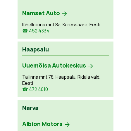
Namset Auto
Kihelkonna mnt 8a, Kuressaare, Eesti
☎ 452 4334
Haapsalu
Uuemõisa Autokeskus
Tallinna mnt 78, Haapsalu, Ridala vald,
Eesti
☎ 472 4010
Narva
Albion Motors