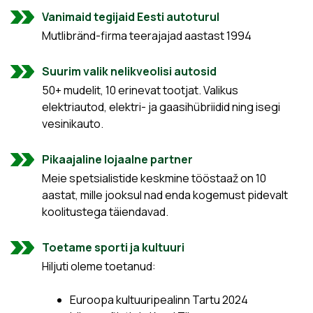
Vanimaid tegijaid Eesti autoturul
Mutlibränd-firma teerajajad aastast 1994
Suurim valik nelikveolisi autosid
50+ mudelit, 10 erinevat tootjat. Valikus
elektriautod, elektri- ja gaasihübriidid ning isegi
vesinikauto.
Pikaajaline lojaalne partner
Meie spetsialistide keskmine tööstaaž on 10
aastat, mille jooksul nad enda kogemust pidevalt
koolitustega täiendavad.
Toetame sporti ja kultuuri
Hiljuti oleme toetanud:
Euroopa kultuuripealinn Tartu 2024