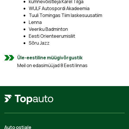
kümnevõistleja Karel Tilga
WULF Autospordi Akadeemia
Tuuli Tomingas Tiim laskesuusatiim
Lenna
Veeriku Badminton
Eesti Orienteerumisliit
Sõru Jazz
Üle-eestiline müügivõrgustik
Meil on edasimüüjad 8 Eesti linnas
Auto ostjale