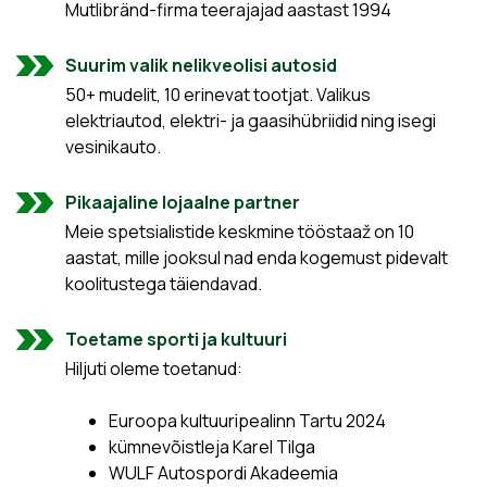
Mutlibränd-firma teerajajad aastast 1994
Suurim valik nelikveolisi autosid
50+ mudelit, 10 erinevat tootjat. Valikus
elektriautod, elektri- ja gaasihübriidid ning isegi
vesinikauto.
Pikaajaline lojaalne partner
Meie spetsialistide keskmine tööstaaž on 10
aastat, mille jooksul nad enda kogemust pidevalt
koolitustega täiendavad.
Toetame sporti ja kultuuri
Hiljuti oleme toetanud:
Euroopa kultuuripealinn Tartu 2024
kümnevõistleja Karel Tilga
WULF Autospordi Akadeemia