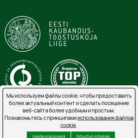
Мы используем файлы cookie, чтобы предоставить
более актуальный контент и сделать посещение
веб-сайта более удобным и простым.
Порядок обработки личных данных
Познакомьтесь с принципами
использования файлов
Подпишитесь на рассылку
cookie
.
Условия использования
Halda küpsiseid
Nõustun kõigiga