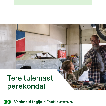
Tere tulemast
perekonda!
Vanimaid tegijaid Eesti autoturul