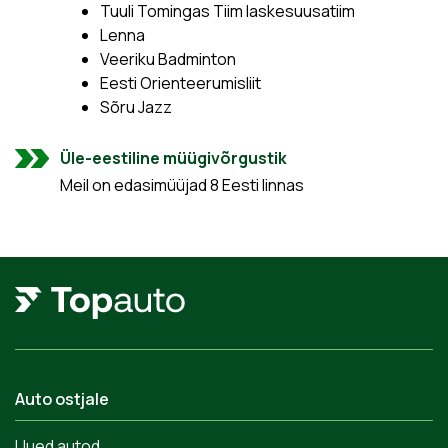
Tuuli Tomingas Tiim laskesuusatiim
Lenna
Veeriku Badminton
Eesti Orienteerumisliit
Sõru Jazz
Üle-eestiline müügivõrgustik
Meil on edasimüüjad 8 Eesti linnas
Auto ostjale
Uued autod