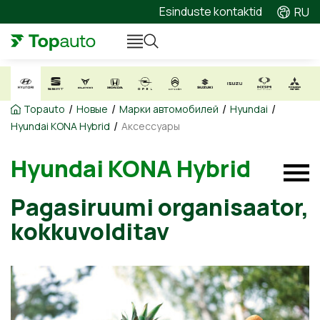
Esinduste kontaktid
RU
/
/
/
/
Topauto
Новые
Марки автомобилей
Hyundai
/
Hyundai KONA Hybrid
Аксессуары
Hyundai KONA Hybrid
Pagasiruumi organisaator,
kokkuvolditav