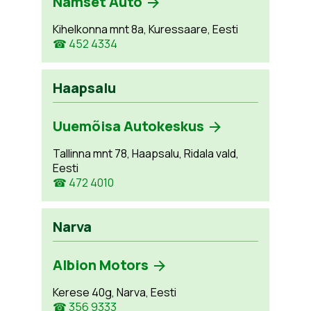
Namset Auto
Kihelkonna mnt 8a, Kuressaare, Eesti
☎ 452 4334
Haapsalu
Uuemõisa Autokeskus
Tallinna mnt 78, Haapsalu, Ridala vald,
Eesti
☎ 472 4010
Narva
Albion Motors
Kerese 40g, Narva, Eesti
☎ 356 9333