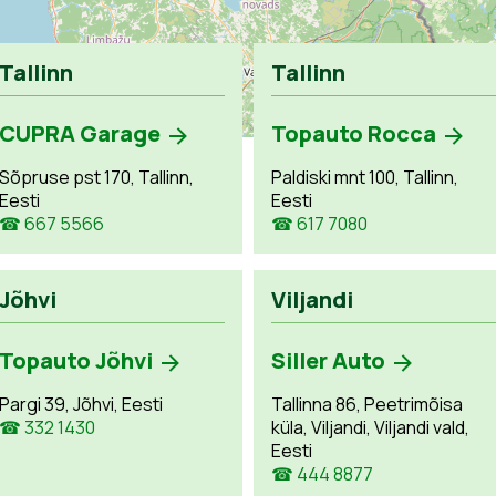
Tallinn
Tallinn
CUPRA Garage
Topauto Rocca
Sõpruse pst 170, Tallinn,
Paldiski mnt 100, Tallinn,
Eesti
Eesti
☎ 667 5566
☎ 617 7080
Jõhvi
Viljandi
Topauto Jõhvi
Siller Auto
Pargi 39, Jõhvi, Eesti
Tallinna 86, Peetrimõisa
☎ 332 1430
küla, Viljandi, Viljandi vald,
Eesti
☎ 444 8877