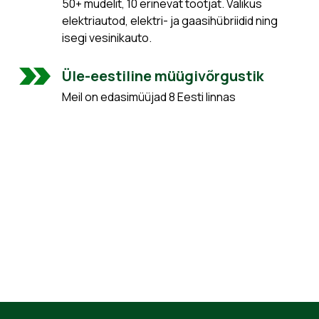
50+ mudelit, 10 erinevat tootjat. Valikus
elektriautod, elektri- ja gaasihübriidid ning
isegi vesinikauto.
Üle-eestiline müügivõrgustik
Meil on edasimüüjad 8 Eesti linnas