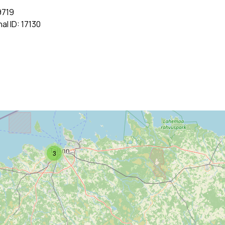
9719
nal ID: 17130
3