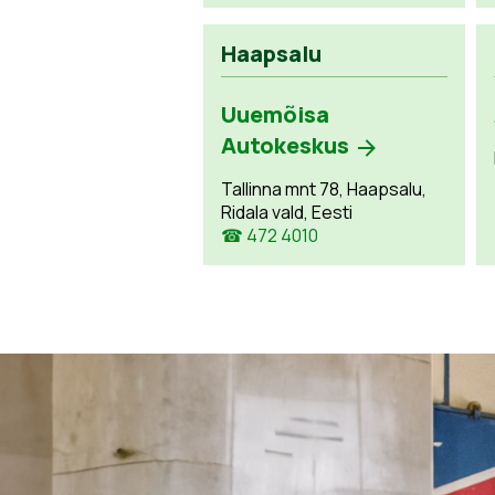
Haapsalu
Uuemõisa
Autokeskus
Tallinna mnt 78, Haapsalu,
Ridala vald, Eesti
☎ 472 4010