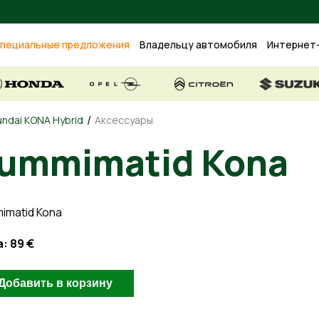
пециальные предложения
Владельцу автомобиля
Интернет
/
ndai KONA Hybrid
Аксессуары
ummimatid Kona
imatid Kona
а:
89 €