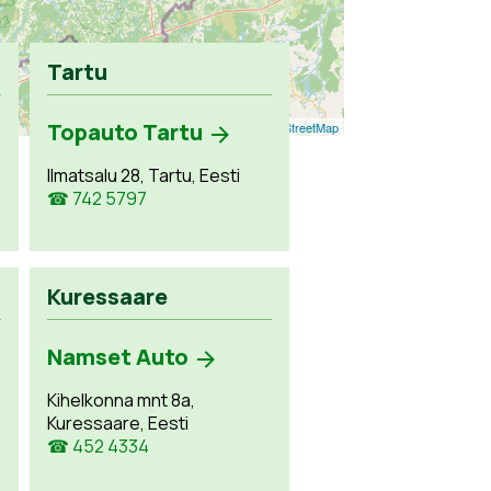
Tartu
Topauto Tartu
Leaflet
| ©
OpenStreetMap
Ilmatsalu 28, Tartu, Eesti
☎ 742 5797
Kuressaare
Namset Auto
Kihelkonna mnt 8a,
Kuressaare, Eesti
☎ 452 4334