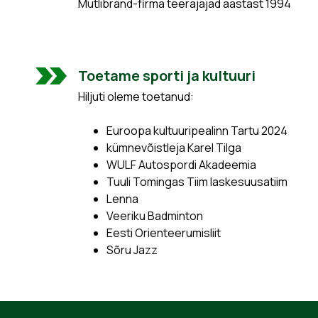
Mutlibränd-firma teerajajad aastast 1994
Toetame sporti ja kultuuri
Hiljuti oleme toetanud:
Euroopa kultuuripealinn Tartu 2024
kümnevõistleja Karel Tilga
WULF Autospordi Akadeemia
Tuuli Tomingas Tiim laskesuusatiim
Lenna
Veeriku Badminton
Eesti Orienteerumisliit
Sõru Jazz