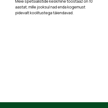
Meie spetsialistide keskmine tööstaaž on 10
aastat, mille jooksul nad enda kogemust
pidevalt koolitustega täiendavad.