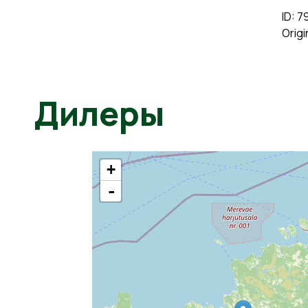
ID: 7
Origi
Дилеры
+
-