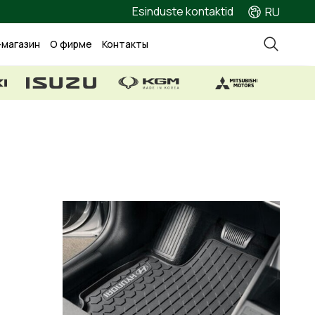
Esinduste kontaktid
RU
-магазин
О фирме
Контакты