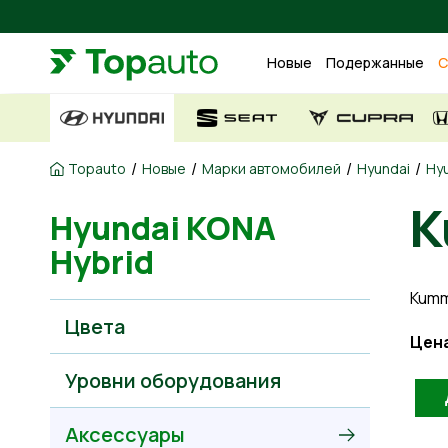
Новые
Подержанные
С
/
/
/
/
Topauto
Новые
Марки автомобилей
Hyundai
Hyu
K
Hyundai KONA
Hybrid
Kumm
Цвета
Цен
Уровни оборудования
Аксессуары