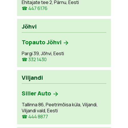
Ehitajate tee 2, Pärnu, Eesti
☎ 447 6176
Jõhvi
Topauto Jõhvi
Pargi 39, Jõhvi, Eesti
☎ 332 1430
Viljandi
Siller Auto
Tallinna 86, Peetrimõisa küla, Viljandi,
Viljandi vald, Eesti
☎ 444 8877