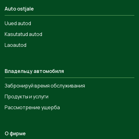
Auto ostjale
Uued autod
Kasutatud autod
Laoautod
Владельцу автомобиля
Забронируй время обслуживания
Продукты и услуги
Рассмотрение ущерба
О фирме