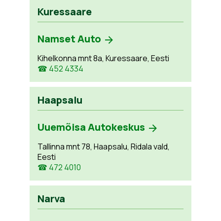
Kuressaare
Namset Auto
Kihelkonna mnt 8a, Kuressaare, Eesti
☎ 452 4334
Haapsalu
Uuemõisa Autokeskus
Tallinna mnt 78, Haapsalu, Ridala vald,
Eesti
☎ 472 4010
Narva