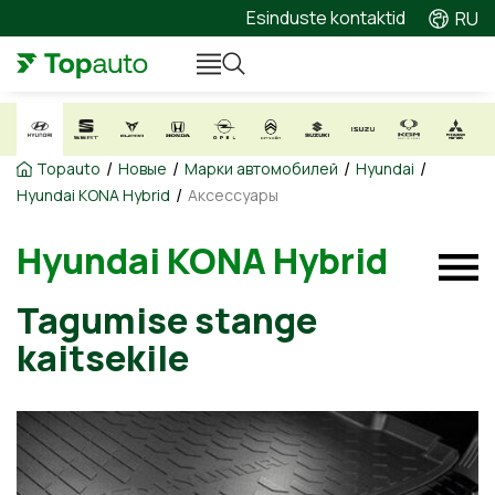
Esinduste kontaktid
RU
/
/
/
/
Topauto
Новые
Марки автомобилей
Hyundai
/
Hyundai KONA Hybrid
Аксессуары
Hyundai KONA Hybrid
Tagumise stange
kaitsekile