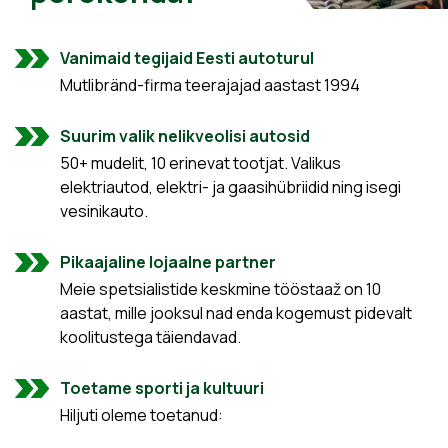
Vanimaid tegijaid Eesti autoturul
Mutlibränd-firma teerajajad aastast 1994
Suurim valik nelikveolisi autosid
50+ mudelit, 10 erinevat tootjat. Valikus
elektriautod, elektri- ja gaasihübriidid ning isegi
vesinikauto.
Pikaajaline lojaalne partner
Meie spetsialistide keskmine tööstaaž on 10
aastat, mille jooksul nad enda kogemust pidevalt
koolitustega täiendavad.
Toetame sporti ja kultuuri
Hiljuti oleme toetanud: