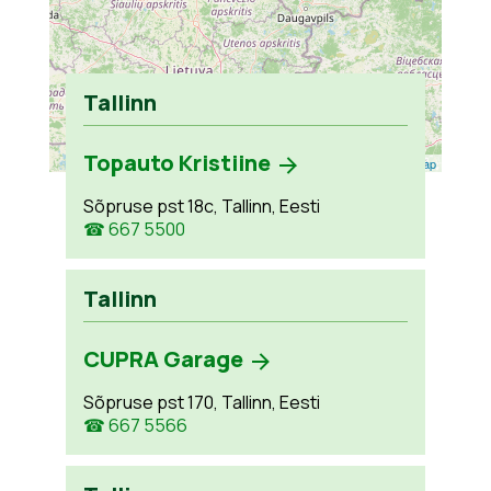
Tallinn
Topauto Kristiine
Leaflet
| ©
OpenStreetMap
Sõpruse pst 18c, Tallinn, Eesti
☎ 667 5500
Tallinn
CUPRA Garage
Sõpruse pst 170, Tallinn, Eesti
☎ 667 5566