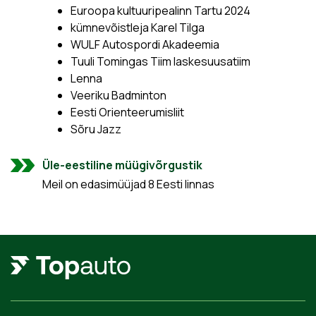
Euroopa kultuuripealinn Tartu 2024
kümnevõistleja Karel Tilga
WULF Autospordi Akadeemia
Tuuli Tomingas Tiim laskesuusatiim
Lenna
Veeriku Badminton
Eesti Orienteerumisliit
Sõru Jazz
Üle-eestiline müügivõrgustik
Meil on edasimüüjad 8 Eesti linnas