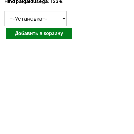
Hind paigaldusega:
123 €