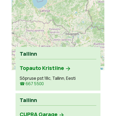
Tallinn
Topauto Kristiine
Leaflet
| ©
OpenStreetMap
Sõpruse pst 18c, Tallinn, Eesti
☎ 667 5500
Tallinn
CUPRA Garage