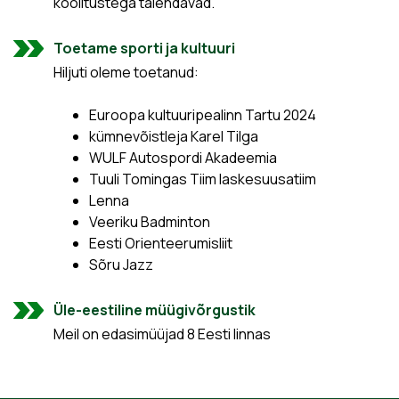
koolitustega täiendavad.
Toetame sporti ja kultuuri
Hiljuti oleme toetanud:
Euroopa kultuuripealinn Tartu 2024
kümnevõistleja Karel Tilga
WULF Autospordi Akadeemia
Tuuli Tomingas Tiim laskesuusatiim
Lenna
Veeriku Badminton
Eesti Orienteerumisliit
Sõru Jazz
Üle-eestiline müügivõrgustik
Meil on edasimüüjad 8 Eesti linnas