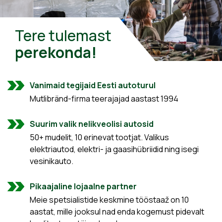
Tere tulemast
perekonda!
Vanimaid tegijaid Eesti autoturul
Mutlibränd-firma teerajajad aastast 1994
Suurim valik nelikveolisi autosid
50+ mudelit, 10 erinevat tootjat. Valikus
elektriautod, elektri- ja gaasihübriidid ning isegi
vesinikauto.
Pikaajaline lojaalne partner
Meie spetsialistide keskmine tööstaaž on 10
aastat, mille jooksul nad enda kogemust pidevalt