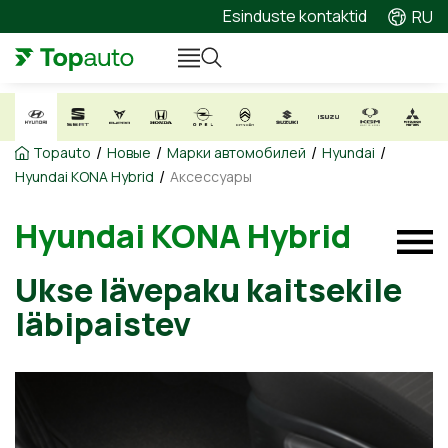
Esinduste kontaktid
RU
/
/
/
/
Topauto
Новые
Марки автомобилей
Hyundai
/
Hyundai KONA Hybrid
Аксессуары
Hyundai KONA Hybrid
Ukse lävepaku kaitsekile
läbipaistev