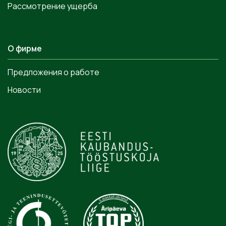
Рассмотрение ущерба
О фирме
Предложения о работе
Новости