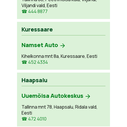
Viljandi vald, Eesti
☎ 444 8877
Kuressaare
Namset Auto
Kihelkonna mnt 8a, Kuressaare, Eesti
☎ 452 4334
Haapsalu
Uuemõisa Autokeskus
Tallinna mnt 78, Haapsalu, Ridala vald,
Eesti
☎ 472 4010