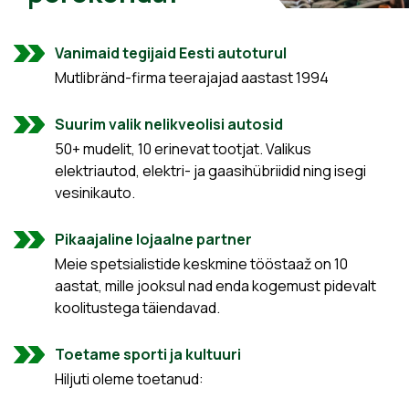
Vanimaid tegijaid Eesti autoturul
Mutlibränd-firma teerajajad aastast 1994
Suurim valik nelikveolisi autosid
50+ mudelit, 10 erinevat tootjat. Valikus
elektriautod, elektri- ja gaasihübriidid ning isegi
vesinikauto.
Pikaajaline lojaalne partner
Meie spetsialistide keskmine tööstaaž on 10
aastat, mille jooksul nad enda kogemust pidevalt
koolitustega täiendavad.
Toetame sporti ja kultuuri
Hiljuti oleme toetanud: