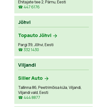
Ehitajate tee 2, Pärnu, Eesti
☎ 447 6176
Jõhvi
Topauto Jõhvi
Pargi 39, Jõhvi, Eesti
☎ 332 1430
Viljandi
Siller Auto
Tallinna 86, Peetrimõisa küla, Viljandi,
Viljandi vald, Eesti
☎ 444 8877