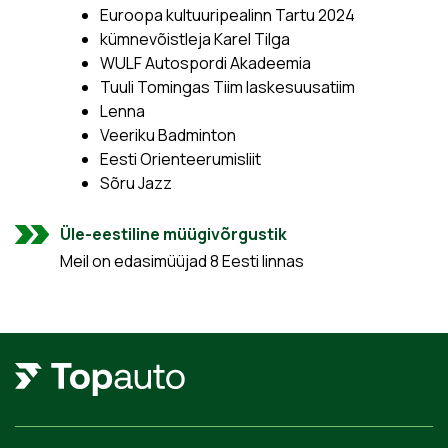
Euroopa kultuuripealinn Tartu 2024
kümnevõistleja Karel Tilga
WULF Autospordi Akadeemia
Tuuli Tomingas Tiim laskesuusatiim
Lenna
Veeriku Badminton
Eesti Orienteerumisliit
Sõru Jazz
Üle-eestiline müügivõrgustik
Meil on edasimüüjad 8 Eesti linnas