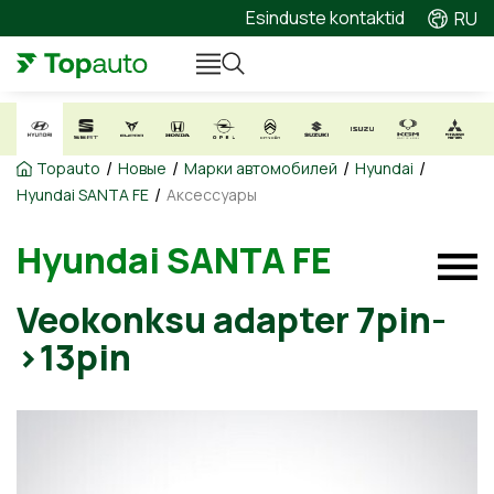
Esinduste kontaktid
RU
/
/
/
/
Topauto
Новые
Марки автомобилей
Hyundai
/
Hyundai SANTA FE
Аксессуары
Hyundai SANTA FE
Veokonksu adapter 7pin-
>13pin