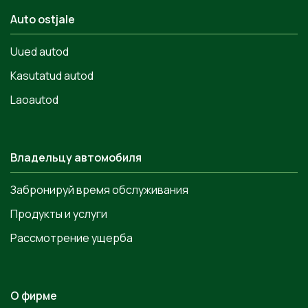
Auto ostjale
Uued autod
Kasutatud autod
Laoautod
Владельцу автомобиля
Забронируй время обслуживания
Продукты и услуги
Рассмотрение ущерба
О фирме