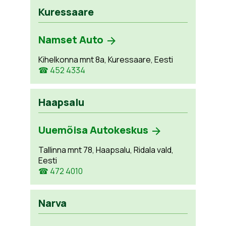
Kuressaare
Namset Auto
Kihelkonna mnt 8a, Kuressaare, Eesti
☎ 452 4334
Haapsalu
Uuemõisa Autokeskus
Tallinna mnt 78, Haapsalu, Ridala vald,
Eesti
☎ 472 4010
Narva