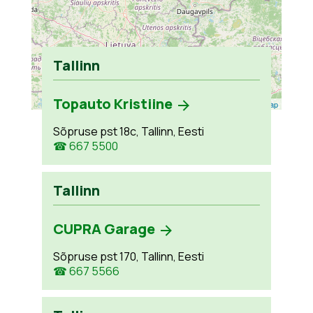
Tallinn
Topauto Kristiine
Leaflet
| ©
OpenStreetMap
Sõpruse pst 18c, Tallinn, Eesti
☎ 667 5500
Tallinn
CUPRA Garage
Sõpruse pst 170, Tallinn, Eesti
☎ 667 5566