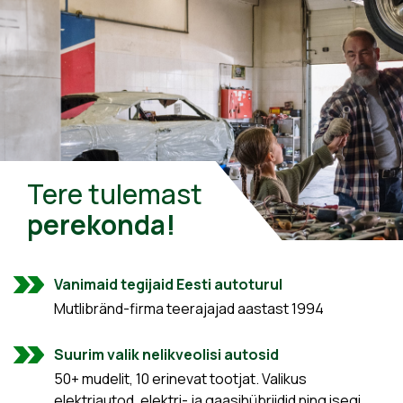
Tere tulemast
perekonda!
Vanimaid tegijaid Eesti autoturul
Mutlibränd-firma teerajajad aastast 1994
Suurim valik nelikveolisi autosid
50+ mudelit, 10 erinevat tootjat. Valikus
elektriautod, elektri- ja gaasihübriidid ning isegi