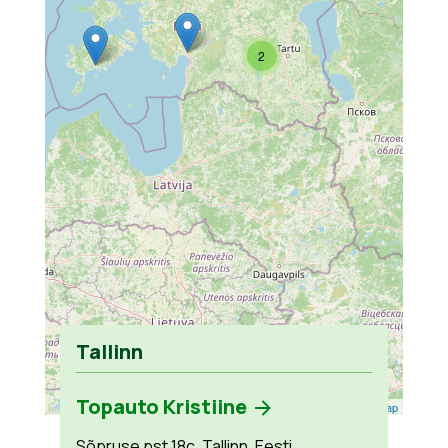
2
Tallinn
Topauto Kristiine
Leaflet
| ©
OpenStreetMap
Sõpruse pst 18c, Tallinn, Eesti