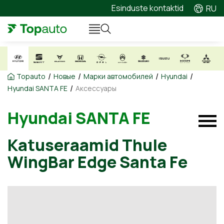
Esinduste kontaktid
RU
/
/
/
/
Topauto
Новые
Марки автомобилей
Hyundai
/
Hyundai SANTA FE
Аксессуары
Hyundai SANTA FE
Katuseraamid Thule
WingBar Edge Santa Fe