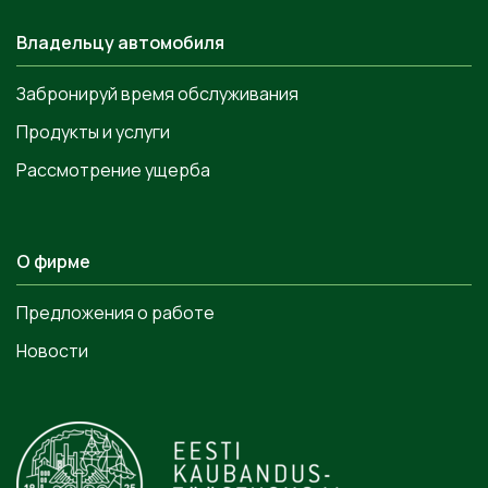
Владельцу автомобиля
Забронируй время обслуживания
Продукты и услуги
Рассмотрение ущерба
О фирме
Предложения о работе
Новости