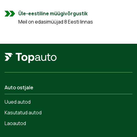
Üle-eestiline müügivõrgustik
Meil on edasimüüjad 8 Eesti linnas
Auto ostjale
Uued autod
Kasutatud autod
Laoautod