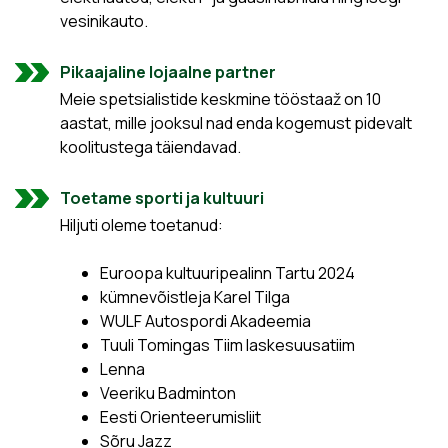
vesinikauto.
Pikaajaline lojaalne partner
Meie spetsialistide keskmine tööstaaž on 10
aastat, mille jooksul nad enda kogemust pidevalt
koolitustega täiendavad.
Toetame sporti ja kultuuri
Hiljuti oleme toetanud:
Euroopa kultuuripealinn Tartu 2024
kümnevõistleja Karel Tilga
WULF Autospordi Akadeemia
Tuuli Tomingas Tiim laskesuusatiim
Lenna
Veeriku Badminton
Eesti Orienteerumisliit
Sõru Jazz