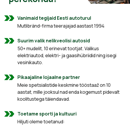
Vanimaid tegijaid Eesti autoturul
Mutlibränd-firma teerajajad aastast 1994
Suurim valik nelikveolisi autosid
50+ mudelit, 10 erinevat tootjat. Valikus
elektriautod, elektri- ja gaasihübriidid ning isegi
vesinikauto.
Pikaajaline lojaalne partner
Meie spetsialistide keskmine tööstaaž on 10
aastat, mille jooksul nad enda kogemust pidevalt
koolitustega täiendavad.
Toetame sporti ja kultuuri
Hiljuti oleme toetanud: