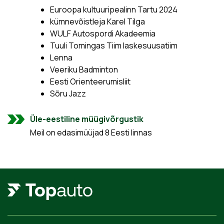
Euroopa kultuuripealinn Tartu 2024
kümnevõistleja Karel Tilga
WULF Autospordi Akadeemia
Tuuli Tomingas Tiim laskesuusatiim
Lenna
Veeriku Badminton
Eesti Orienteerumisliit
Sõru Jazz
Üle-eestiline müügivõrgustik
Meil on edasimüüjad 8 Eesti linnas