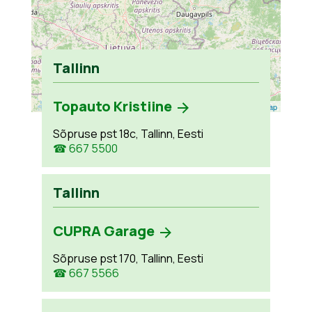
Tallinn
Topauto Kristiine
Leaflet
| ©
OpenStreetMap
Sõpruse pst 18c, Tallinn, Eesti
☎ 667 5500
Tallinn
CUPRA Garage
Sõpruse pst 170, Tallinn, Eesti
☎ 667 5566