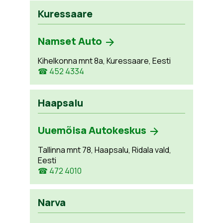
Kuressaare
Namset Auto
Kihelkonna mnt 8a, Kuressaare, Eesti
☎ 452 4334
Haapsalu
Uuemõisa Autokeskus
Tallinna mnt 78, Haapsalu, Ridala vald,
Eesti
☎ 472 4010
Narva