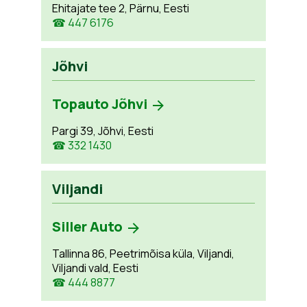
Ehitajate tee 2, Pärnu, Eesti
☎ 447 6176
Jõhvi
Topauto Jõhvi
Pargi 39, Jõhvi, Eesti
☎ 332 1430
Viljandi
Siller Auto
Tallinna 86, Peetrimõisa küla, Viljandi,
Viljandi vald, Eesti
☎ 444 8877