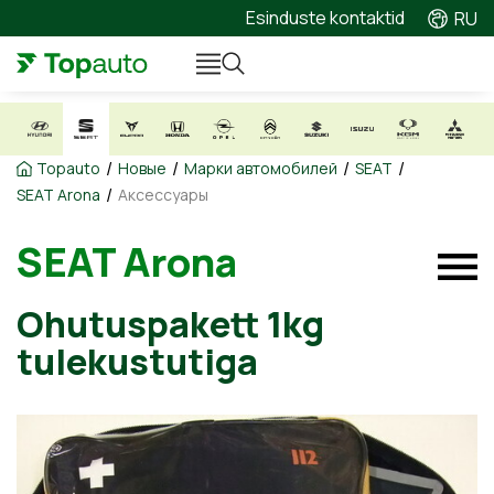
Esinduste kontaktid
RU
/
/
/
/
Topauto
Новые
Марки автомобилей
SEAT
/
SEAT Arona
Аксессуары
SEAT Arona
Ohutuspakett 1kg
tulekustutiga