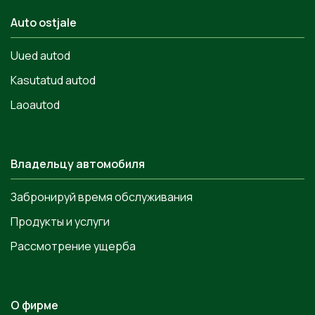
Auto ostjale
Uued autod
Kasutatud autod
Laoautod
Владельцу автомобиля
Забронируй время обслуживания
Продукты и услуги
Рассмотрение ущерба
О фирме