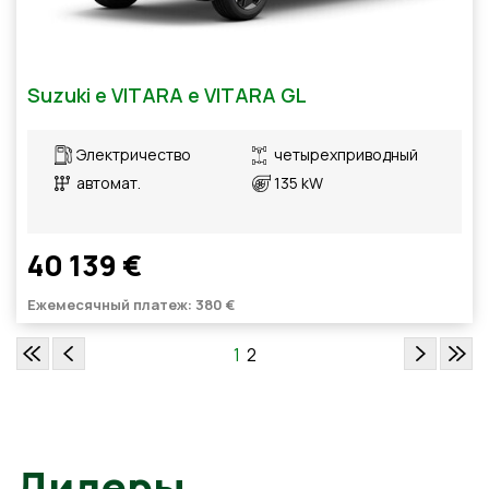
Suzuki e VITARA e VITARA GL
Электричество
четырехприводный
автомат.
135 kW
40 139 €
Ежемесячный платеж: 380 €
1
2
Дилеры