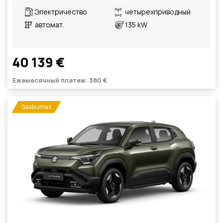
Электричество
четырехприводный
автомат.
135 kW
40 139 €
Ежемесячный платеж: 380 €
Saabumas