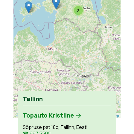
2
Tallinn
Topauto Kristiine
Leaflet
| ©
OpenStreetMap
Sõpruse pst 18c, Tallinn, Eesti
☎ 667 5500