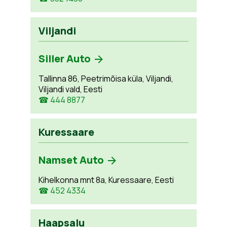
Viljandi
Siller Auto
Tallinna 86, Peetrimõisa küla, Viljandi,
Viljandi vald, Eesti
☎ 444 8877
Kuressaare
Namset Auto
Kihelkonna mnt 8a, Kuressaare, Eesti
☎ 452 4334
Haapsalu