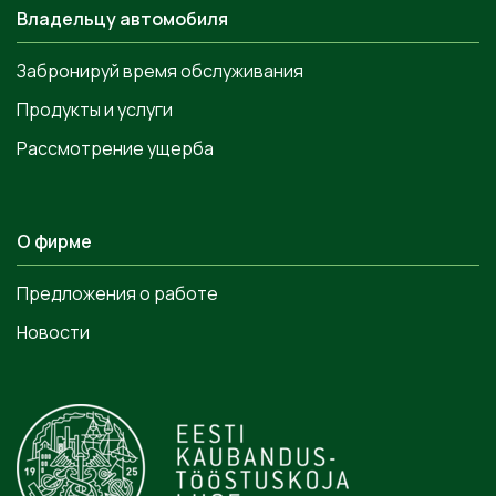
Владельцу автомобиля
Забронируй время обслуживания
Продукты и услуги
Рассмотрение ущерба
О фирме
Предложения о работе
Новости