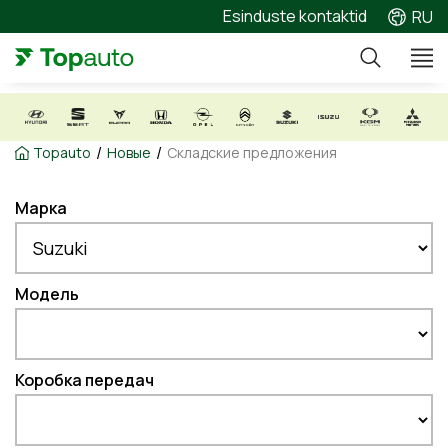
Esinduste kontaktid
RU
/
/
Topauto
Новые
Складские предложения
Марка
Модель
Коробка передач