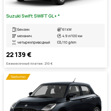
Suzuki Swift SWIFT GL+ *
Бензин
61 kW
механич.
4.9 л/100 км
четырехприводный
110 g/km
22 139 €
Ежемесячный платеж: 210 €
Saabumas