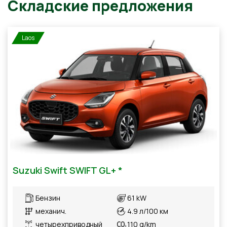
Laos
Складские предложения
Suzuki Swift SWIFT GL+ *
Бензин
61 kW
механич.
4.9 л/100 км
четырехприводный
110 g/km