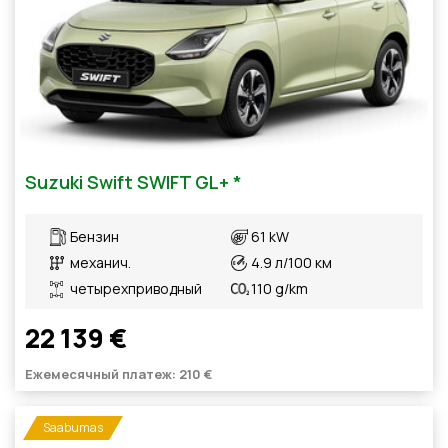
Suzuki Swift SWIFT GL+ *
Бензин
61 kW
механич.
4.9 л/100 км
четырехприводный
110 g/km
22 139 €
Ежемесячный платеж: 210 €
Saabumas