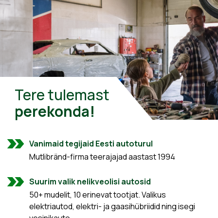
Tere tulemast
perekonda!
Vanimaid tegijaid Eesti autoturul
Mutlibränd-firma teerajajad aastast 1994
Suurim valik nelikveolisi autosid
50+ mudelit, 10 erinevat tootjat. Valikus
elektriautod, elektri- ja gaasihübriidid ning isegi
vesinikauto.