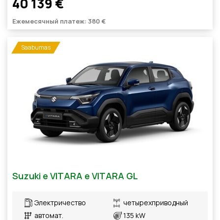
40 139 €
Ежемесячный платеж: 380 €
Saabumas
Suzuki e VITARA e VITARA GL
Электричество
четырехприводный
автомат.
135 kW