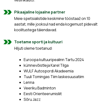
Pikaajaline lojaalne partner
Meie spetsialistide keskmine tööstaaž on 10
aastat, mille jooksul nad enda kogemust pidevalt
koolitustega täiendavad.
Toetame sporti ja kultuuri
Hiljuti oleme toetanud:
Euroopa kultuuripealinn Tartu 2024
kümnevõistleja Karel Tilga
WULF Autospordi Akadeemia
Tuuli Tomingas Tiim laskesuusatiim
Lenna
Veeriku Badminton
Eesti Orienteerumisliit
Sõru Jazz