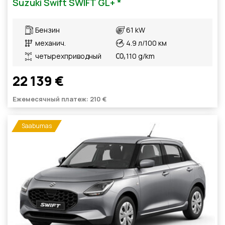
Suzuki Swift SWIFT GL+ *
Бензин
61 kW
механич.
4.9 л/100 км
четырехприводный
110 g/km
22 139 €
Ежемесячный платеж: 210 €
Saabumas