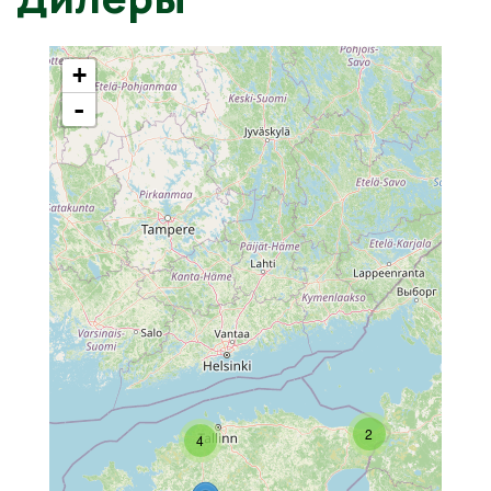
+
-
2
4