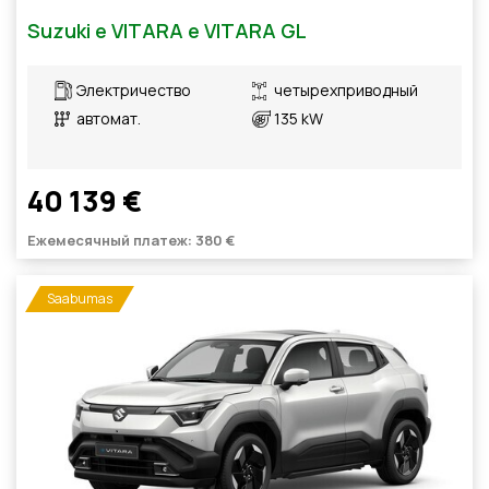
Suzuki e VITARA e VITARA GL
Электричество
четырехприводный
автомат.
135 kW
40 139 €
Ежемесячный платеж: 380 €
Saabumas