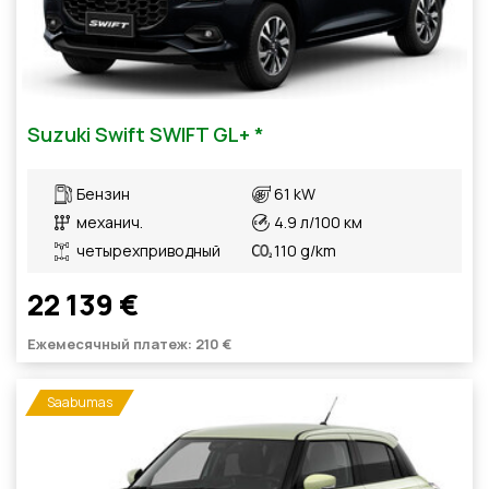
Suzuki Swift SWIFT GL+ *
Бензин
61 kW
механич.
4.9 л/100 км
четырехприводный
110 g/km
22 139 €
Ежемесячный платеж: 210 €
Saabumas