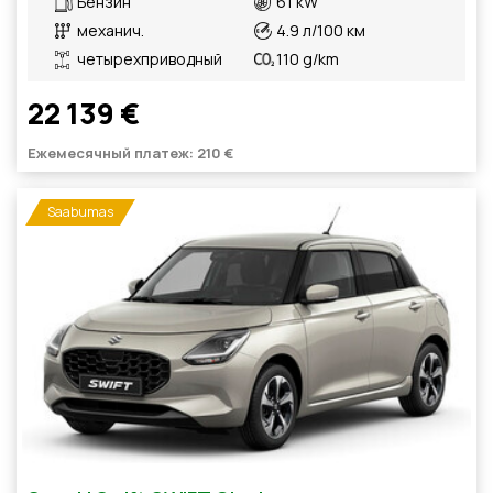
Бензин
61 kW
механич.
4.9 л/100 км
четырехприводный
110 g/km
22 139 €
Ежемесячный платеж: 210 €
Saabumas