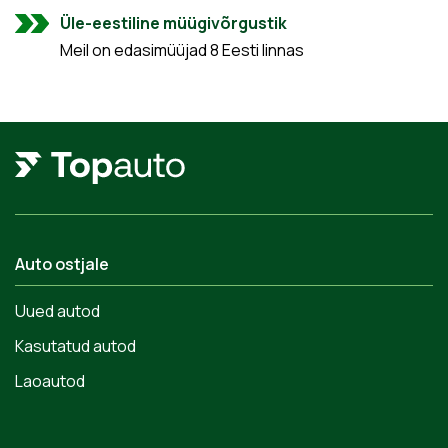
Üle-eestiline müügivõrgustik
Meil on edasimüüjad 8 Eesti linnas
Auto ostjale
Uued autod
Kasutatud autod
Laoautod