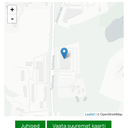
+
-
Leaflet
| © OpenStreetMap
Juhised
Vaata suuremat kaarti