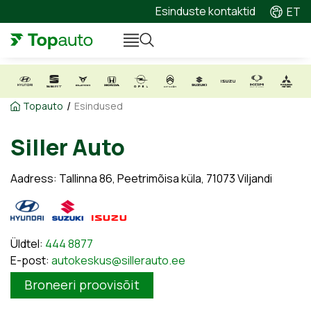
Esinduste kontaktid
ET
/
Topauto
Esindused
Siller Auto
Aadress: Tallinna 86, Peetrimõisa küla, 71073 Viljandi
Üldtel:
444 8877
E-post:
auto
keskus
@sillerauto.ee
Broneeri proovisõit