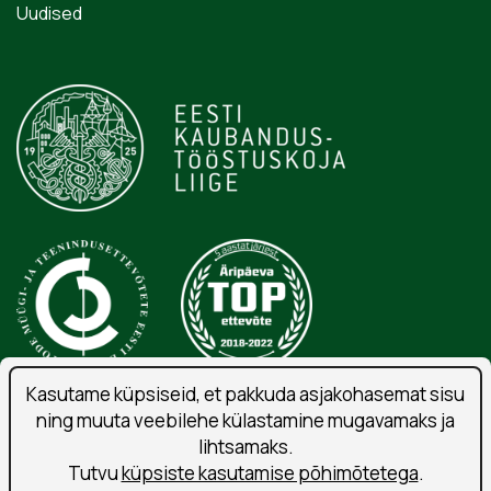
Uudised
Kasutame küpsiseid, et pakkuda asjakohasemat sisu
ning muuta veebilehe külastamine mugavamaks ja
Isikuandmete töötlemise tingimused
lihtsamaks.
Liitu uudiskirjaga
Tutvu
küpsiste kasutamise põhimõtetega
.
Kasutustingimused