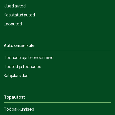
Uued autod
Kasutatud autod
Laoautod
Auto omanikule
Teenuse aja broneerimine
Tooted ja teenused
Kahjukäsitlus
Topautost
Tööpakkumised