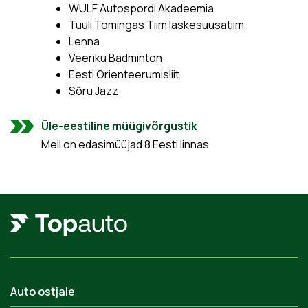
WULF Autospordi Akadeemia
Tuuli Tomingas Tiim laskesuusatiim
Lenna
Veeriku Badminton
Eesti Orienteerumisliit
Sõru Jazz
Üle-eestiline müügivõrgustik
Meil on edasimüüjad 8 Eesti linnas
Auto ostjale