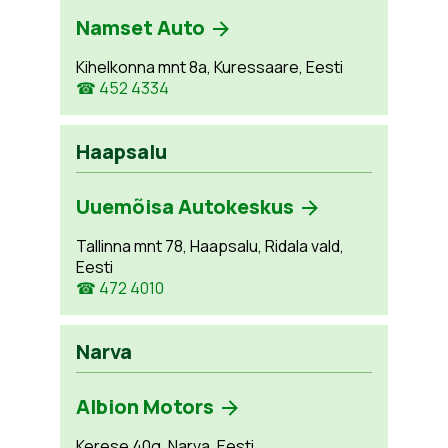
Namset Auto
Kihelkonna mnt 8a, Kuressaare, Eesti
☎ 452 4334
Haapsalu
Uuemõisa Autokeskus
Tallinna mnt 78, Haapsalu, Ridala vald,
Eesti
☎ 472 4010
Narva
Albion Motors
Kerese 40g, Narva, Eesti