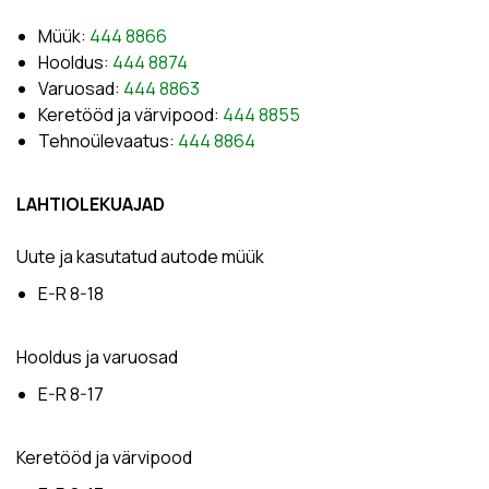
Müük:
444 8866
Hooldus:
444 8874
Varuosad:
444 8863
Keretööd ja värvipood:
444 8855
Tehnoülevaatus:
444 8864
LAHTIOLEKUAJAD
Uute ja kasutatud autode müük
E-R 8-18
Hooldus ja varuosad
E-R 8-17
Keretööd ja värvipood