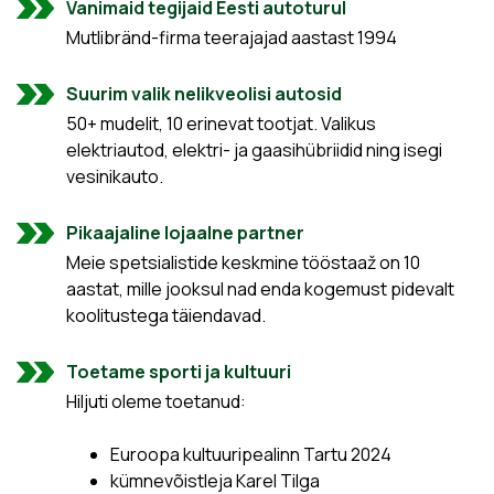
Vanimaid tegijaid Eesti autoturul
Mutlibränd-firma teerajajad aastast 1994
Suurim valik nelikveolisi autosid
50+ mudelit, 10 erinevat tootjat. Valikus
elektriautod, elektri- ja gaasihübriidid ning isegi
vesinikauto.
Pikaajaline lojaalne partner
Meie spetsialistide keskmine tööstaaž on 10
aastat, mille jooksul nad enda kogemust pidevalt
koolitustega täiendavad.
Toetame sporti ja kultuuri
Hiljuti oleme toetanud:
Euroopa kultuuripealinn Tartu 2024
kümnevõistleja Karel Tilga