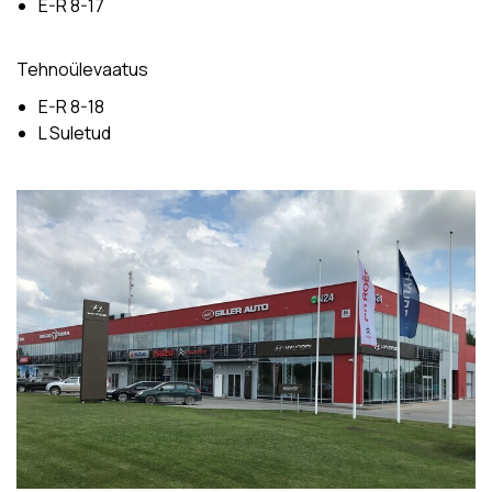
E-R 8-17
Tehnoülevaatus
E-R 8-18
L Suletud