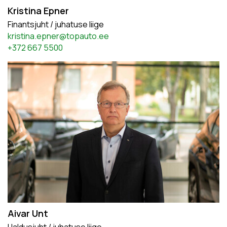
Kristina Epner
Finantsjuht / juhatuse liige
kristina.epner@topauto.ee
+372 667 5500
Aivar Unt