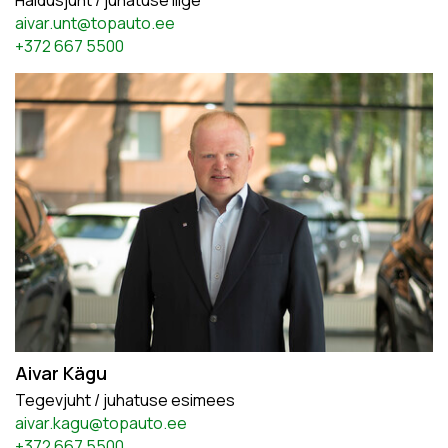
Haldusjuht / juhatuse liige
aivar.unt@topauto.ee
+372 667 5500
Aivar Kägu
Tegevjuht / juhatuse esimees
aivar.kagu@topauto.ee
+372 667 5500