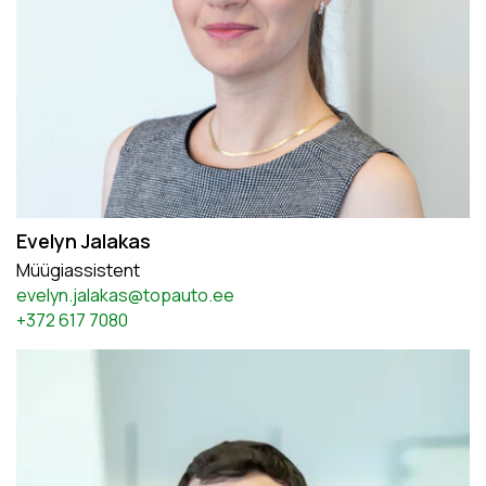
Evelyn Jalakas
Müügiassistent
evelyn.jalakas@topauto.ee
+372 617 7080