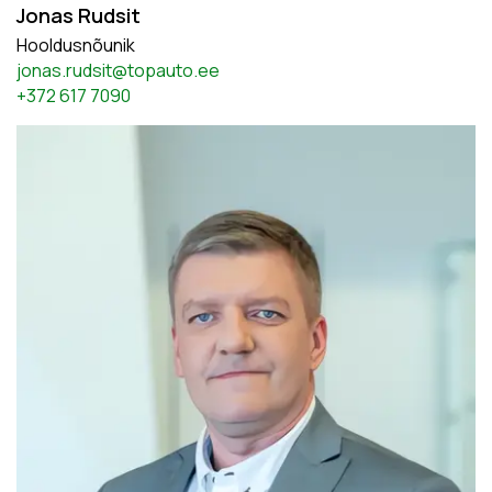
Jonas Rudsit
Hooldusnõunik
jonas.rudsit@topauto.ee
+372 617 7090