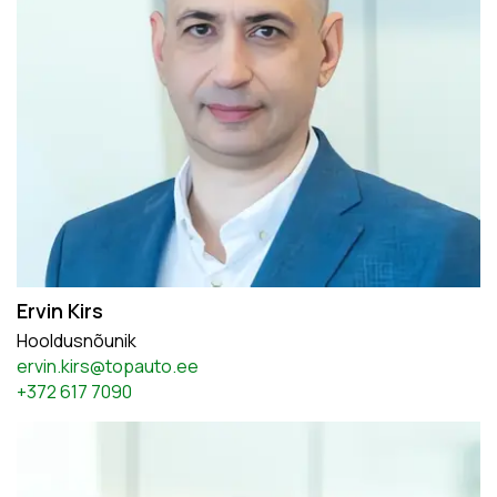
Ervin Kirs
Hooldusnõunik
ervin.kirs@topauto.ee
+372 617 7090