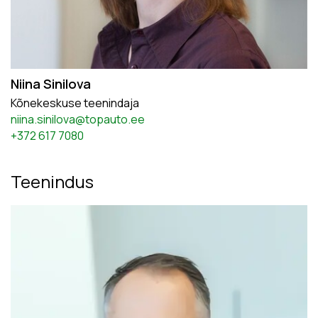
Niina Sinilova
Kõnekeskuse teenindaja
niina.sinilova@topauto.ee
+372 617 7080
Teenindus