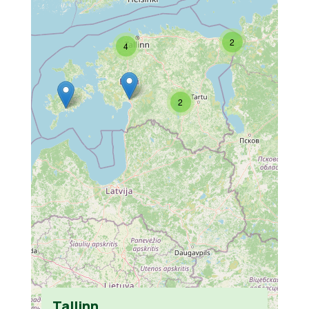
2
4
2
Tallinn