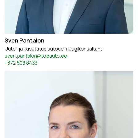
Sven Pantalon
Uute- ja kasutatud autode müügikonsultant
sven.pantalon@topauto.ee
+372 508 8433