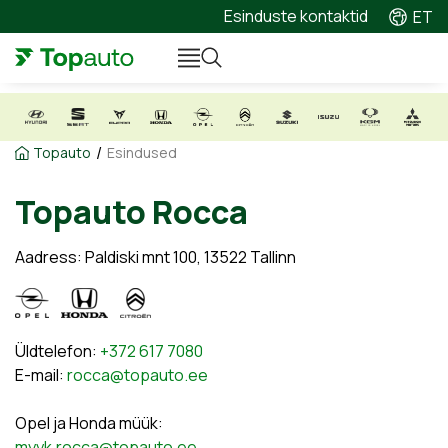
Esinduste kontaktid
ET
/
Topauto
Esindused
Topauto Rocca
Aadress: Paldiski mnt 100, 13522 Tallinn
Üldtelefon:
+372 617 7080
E-mail:
rocca@topauto.ee
Opel ja Honda müük:
myyk.rocca@topauto.ee