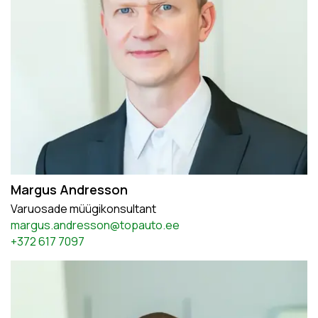
Margus Andresson
Varuosade müügikonsultant
margus.andresson@topauto.ee
+372 617 7097