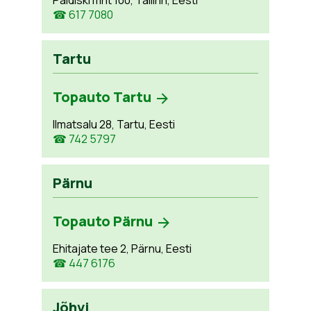
Paldiski mnt 100, Tallinn, Eesti
☎ 617 7080
Tartu
Topauto Tartu
Ilmatsalu 28, Tartu, Eesti
☎ 742 5797
Pärnu
Topauto Pärnu
Ehitajate tee 2, Pärnu, Eesti
☎ 447 6176
Jõhvi