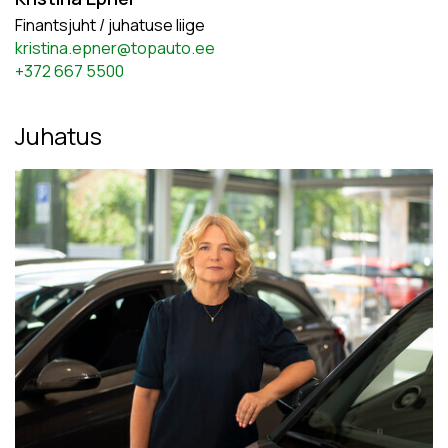
Finantsjuht / juhatuse liige
kristina.epner@topauto.ee
+372 667 5500
Juhatus