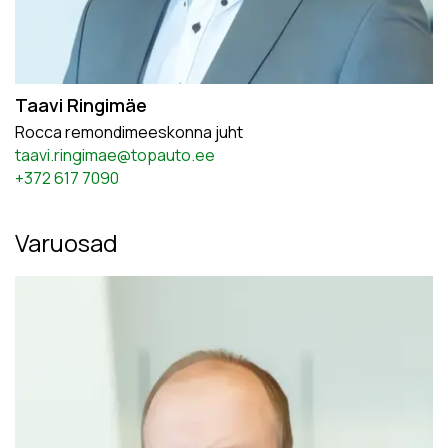
Taavi Ringimäe
Rocca remondimeeskonna juht
taavi.ringimae@topauto.ee
+372 617 7090
Varuosad