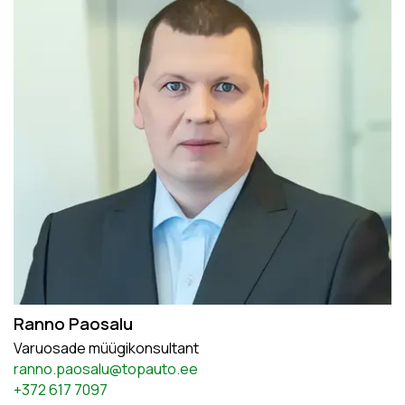
Ranno Paosalu
Varuosade müügikonsultant
ranno.paosalu@topauto.ee
+372 617 7097