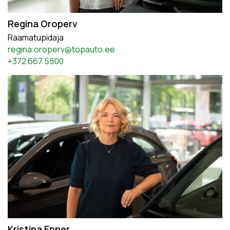
Regina Oroperv
Raamatupidaja
regina.oroperv@topauto.ee
+372 667 5500
Kristina Epner