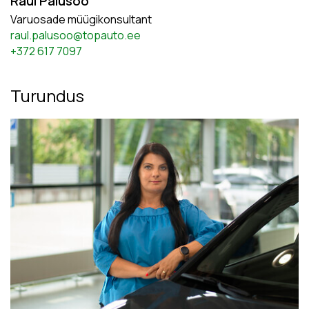
Raul Palusoo
Varuosade müügikonsultant
raul.palusoo@topauto.ee
+372 617 7097
Turundus