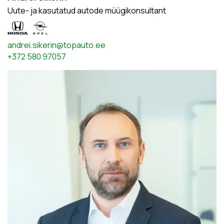
Uute- ja kasutatud autode müügikonsultant
andrei.sikerin@topauto.ee
+372 580 97057