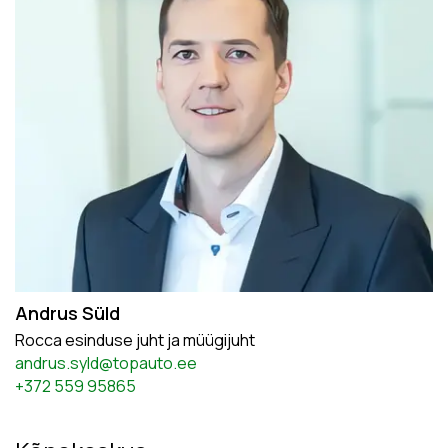
Andrus Süld
Rocca esinduse juht ja müügijuht
andrus.syld@topauto.ee
+372 559 95865