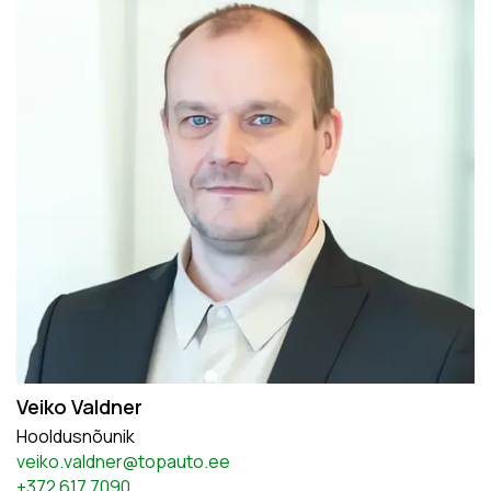
Veiko Valdner
Hooldusnõunik
veiko.valdner@topauto.ee
+372 617 7090