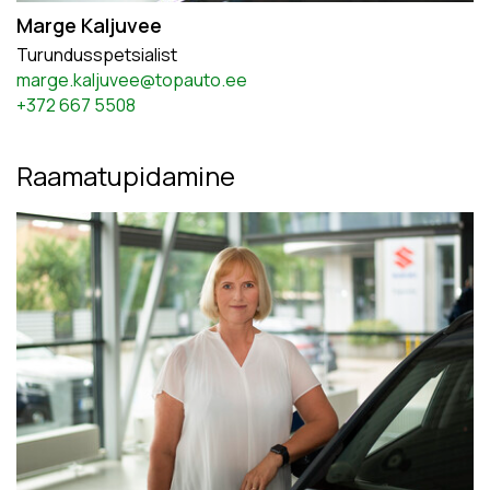
Marge Kaljuvee
Turundusspetsialist
marge.kaljuvee@topauto.ee
+372 667 5508
Raamatupidamine