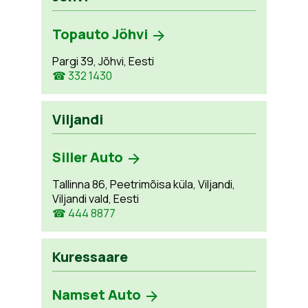
Topauto Jõhvi
Pargi 39, Jõhvi, Eesti
☎ 332 1430
Viljandi
Siller Auto
Tallinna 86, Peetrimõisa küla, Viljandi,
Viljandi vald, Eesti
☎ 444 8877
Kuressaare
Namset Auto