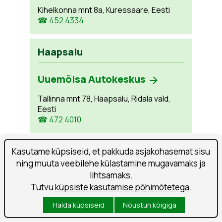
Kihelkonna mnt 8a, Kuressaare, Eesti
☎ 452 4334
Haapsalu
Uuemõisa Autokeskus
Tallinna mnt 78, Haapsalu, Ridala vald,
Eesti
☎ 472 4010
Narva
Kasutame küpsiseid, et pakkuda asjakohasemat sisu
ning muuta veebilehe külastamine mugavamaks ja
lihtsamaks.
Albion Motors
Tutvu
küpsiste kasutamise põhimõtetega
.
Kerese 40g, Narva, Eesti
Halda küpsiseid
Nõustun kõigiga
☎ 356 9333