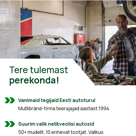
Tere tulemast
perekonda!
Vanimaid tegijaid Eesti autoturul
Mutlibränd-firma teerajajad aastast 1994
Suurim valik nelikveolisi autosid
50+ mudelit, 10 erinevat tootjat. Valikus