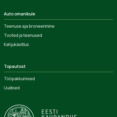
Auto omanikule
Teenuse aja broneerimine
Tooted ja teenused
Kahjukäsitlus
Topautost
Tööpakkumised
Uudised