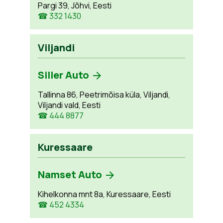
Pargi 39, Jõhvi, Eesti
☎ 332 1430
Viljandi
Siller Auto
Tallinna 86, Peetrimõisa küla, Viljandi,
Viljandi vald, Eesti
☎ 444 8877
Kuressaare
Namset Auto
Kihelkonna mnt 8a, Kuressaare, Eesti
☎ 452 4334