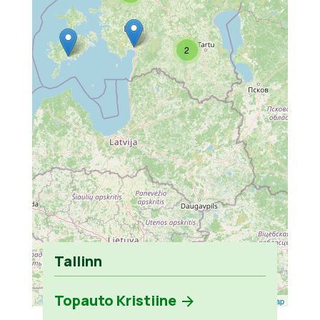
2
Tallinn
Topauto Kristiine
Leaflet
| ©
OpenStreetMap