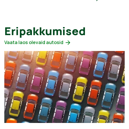
Eripakkumised
Vaata laos olevaid autosid