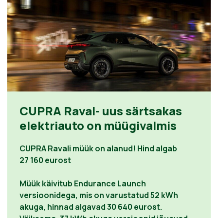
CUPRA Raval- uus särtsakas
elektriauto on müügivalmis
CUPRA Ravali müük on alanud! Hind algab
27 160 eurost
Müük käivitub Endurance Launch
versioonidega, mis on varustatud 52 kWh
akuga, hinnad algavad 30 640 eurost.