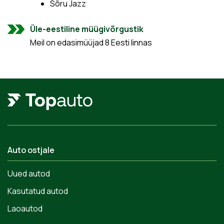
Sõru Jazz
Üle-eestiline müügivõrgustik
Meil on edasimüüjad 8 Eesti linnas
Auto ostjale
Uued autod
Kasutatud autod
Laoautod