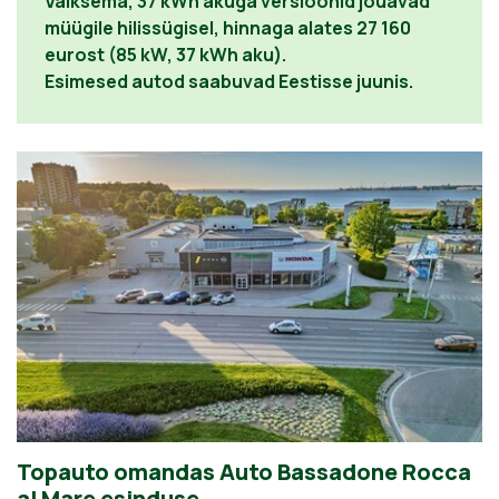
Väiksema, 37 kWh akuga versioonid jõuavad
müügile hilissügisel, hinnaga alates 27 160
eurost (85 kW, 37 kWh aku).
Esimesed autod saabuvad Eestisse juunis.
Topauto omandas Auto Bassadone Rocca
al Mare esinduse