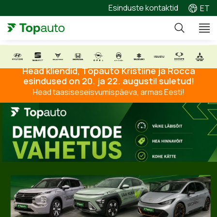
Esinduste kontaktid
ET
Head kliendid, Topauto Kristiine ja Rocca
esindused on 20. ja 22. augustil suletud!
Head taasiseseisvumispäeva, armas Eesti!