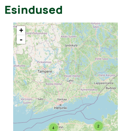
Esindused
+
-
2
4