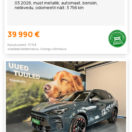
03.2026, must metallik, automaat, bensiin,
nelikvedu, odomeetri näit: 3 756 km
39 990 €
Kasutusrent: 379 €
sisaldab käibemaksu, liisingu võimalus