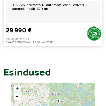
07.2026, hall metallik, automaat, diisel, esivedu,
odomeetri näit: 379 km
29 990 €
Kasutusrent: 379 €
sisaldab käibemaksu, liisingu võimalus
Esindused
+
-