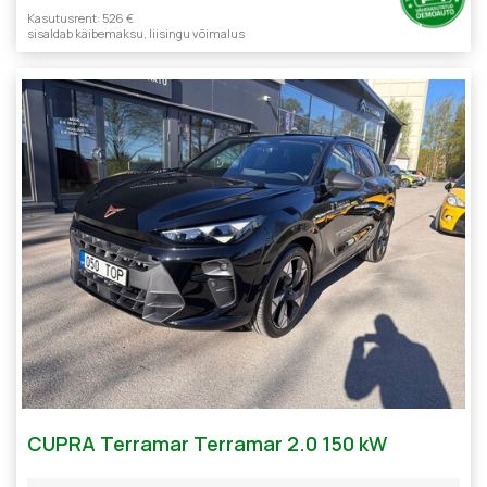
Kasutusrent: 526 €
sisaldab käibemaksu, liisingu võimalus
CUPRA Terramar Terramar 2.0 150 kW