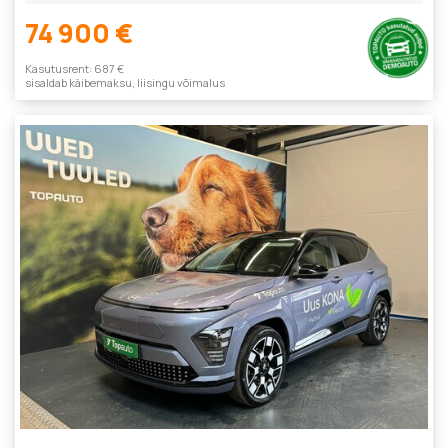
74 900 €
Kasutusrent: 687 €
sisaldab käibemaksu, liisingu võimalus