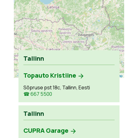
Tallinn
Topauto Kristiine
Leaflet
| ©
OpenStreetMap
Sõpruse pst 18c, Tallinn, Eesti
☎ 667 5500
Tallinn
CUPRA Garage