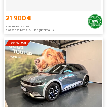
21 900 €
Kasutusrent: 207 €
sisaldab käibemaksu, liisingu võimalus
Broneeritud