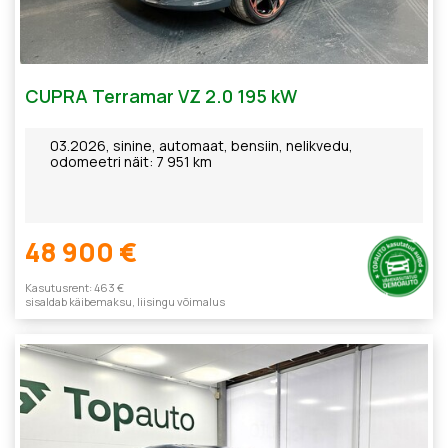
CUPRA Terramar VZ 2.0 195 kW
03.2026, sinine, automaat, bensiin, nelikvedu,
odomeetri näit: 7 951 km
48 900 €
Kasutusrent: 463 €
sisaldab käibemaksu, liisingu võimalus