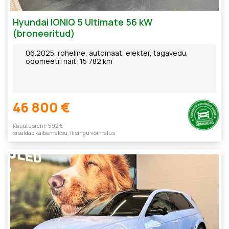
Hyundai IONIQ 5 Ultimate 56 kW
(broneeritud)
06.2025, roheline, automaat, elekter, tagavedu,
odomeetri näit: 15 782 km
46 800 €
Kasutusrent: 592 €
sisaldab käibemaksu, liisingu võimalus