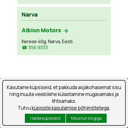
Narva
Albion Motors
Kerese 40g, Narva, Eesti
☎ 356 9333
Kasutame küpsiseid, et pakkuda asjakohasemat sisu
ning muuta veebilehe külastamine mugavamaks ja
lihtsamaks.
Tutvu
küpsiste kasutamise põhimõtetega
.
Halda küpsiseid
Nõustun kõigiga