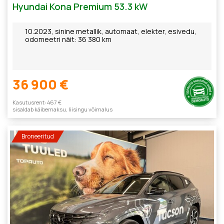
Hyundai Kona Premium 53.3 kW
10.2023, sinine metallik, automaat, elekter, esivedu,
odomeetri näit: 36 380 km
36 900 €
Kasutusrent: 467 €
sisaldab käibemaksu, liisingu võimalus
Broneeritud