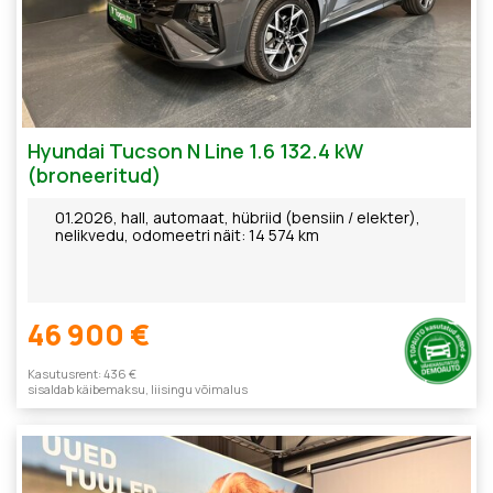
Hyundai Tucson N Line 1.6 132.4 kW
(broneeritud)
01.2026, hall, automaat, hübriid (bensiin / elekter),
nelikvedu, odomeetri näit: 14 574 km
46 900 €
Kasutusrent: 436 €
sisaldab käibemaksu, liisingu võimalus