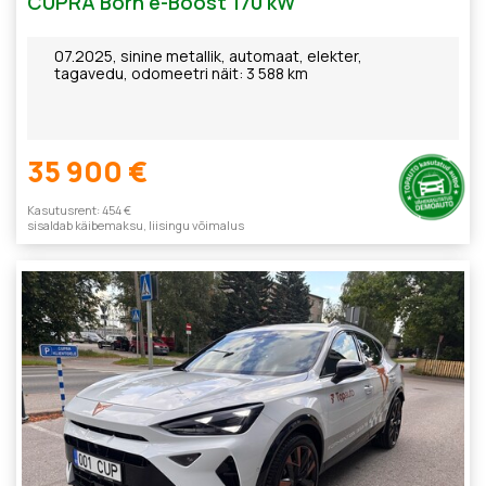
CUPRA Born e-Boost 170 kW
07.2025, sinine metallik, automaat, elekter,
tagavedu, odomeetri näit: 3 588 km
35 900 €
Kasutusrent: 454 €
sisaldab käibemaksu, liisingu võimalus