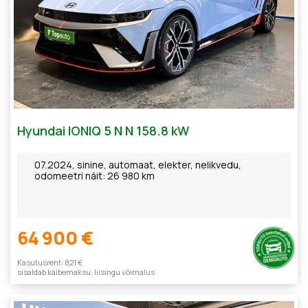
Hyundai IONIQ 5 N N 158.8 kW
07.2024, sinine, automaat, elekter, nelikvedu,
odomeetri näit: 26 980 km
64 900 €
Kasutusrent: 821 €
sisaldab käibemaksu, liisingu võimalus