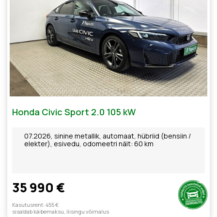
Honda Civic Sport 2.0 105 kW
07.2026, sinine metallik, automaat, hübriid (bensiin /
elekter), esivedu, odomeetri näit: 60 km
35 990 €
Kasutusrent: 455 €
sisaldab käibemaksu, liisingu võimalus