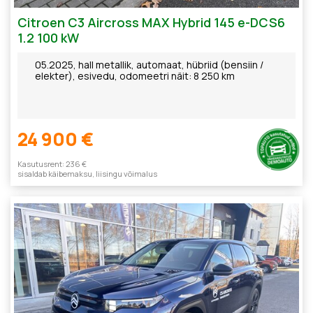
Citroen C3 Aircross MAX Hybrid 145 e-DCS6
1.2 100 kW
05.2025, hall metallik, automaat, hübriid (bensiin /
elekter), esivedu, odomeetri näit: 8 250 km
24 900 €
Kasutusrent: 236 €
sisaldab käibemaksu, liisingu võimalus