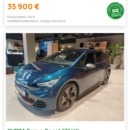
35 900 €
Kasutusrent: 454 €
sisaldab käibemaksu, liisingu võimalus