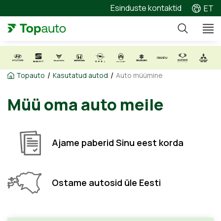
Esinduste kontaktid
ET
/
/
Topauto
Kasutatud autod
Auto müümine
Müü oma auto meile
Ajame paberid Sinu eest korda
Ostame autosid üle Eesti