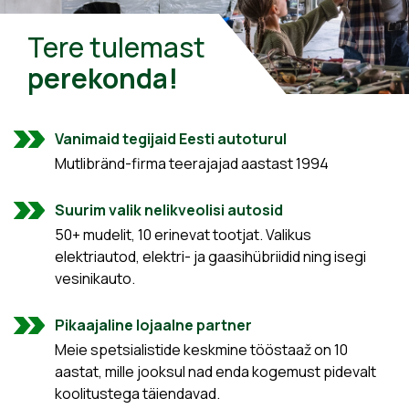
Tere tulemast
perekonda!
Vanimaid tegijaid Eesti autoturul
Mutlibränd-firma teerajajad aastast 1994
Suurim valik nelikveolisi autosid
50+ mudelit, 10 erinevat tootjat. Valikus
elektriautod, elektri- ja gaasihübriidid ning isegi
vesinikauto.
Pikaajaline lojaalne partner
Meie spetsialistide keskmine tööstaaž on 10
aastat, mille jooksul nad enda kogemust pidevalt
koolitustega täiendavad.