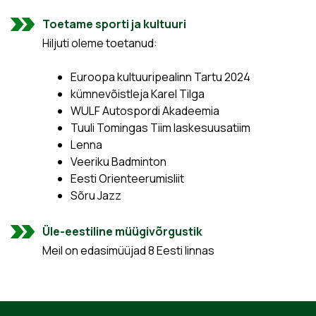
Toetame sporti ja kultuuri
Hiljuti oleme toetanud:
Euroopa kultuuripealinn Tartu 2024
kümnevõistleja Karel Tilga
WULF Autospordi Akadeemia
Tuuli Tomingas Tiim laskesuusatiim
Lenna
Veeriku Badminton
Eesti Orienteerumisliit
Sõru Jazz
Üle-eestiline müügivõrgustik
Meil on edasimüüjad 8 Eesti linnas