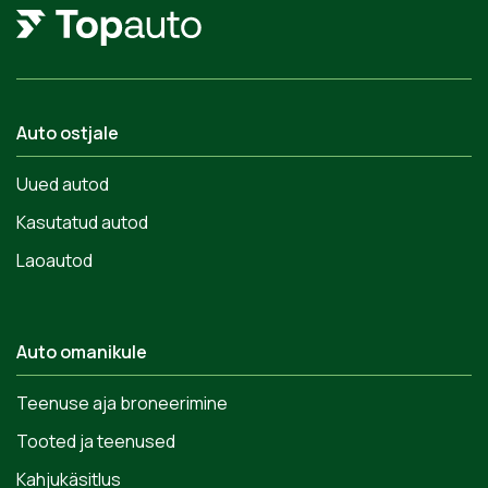
Auto ostjale
Uued autod
Kasutatud autod
Laoautod
Auto omanikule
Teenuse aja broneerimine
Tooted ja teenused
Kahjukäsitlus