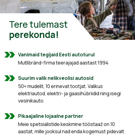
Tere tulemast
perekonda!
Vanimaid tegijaid Eesti autoturul
Mutlibränd-firma teerajajad aastast 1994
Suurim valik nelikveolisi autosid
50+ mudelit, 10 erinevat tootjat. Valikus
elektriautod, elektri- ja gaasihübriidid ning isegi
vesinikauto.
Pikaajaline lojaalne partner
Meie spetsialistide keskmine tööstaaž on 10
aastat, mille jooksul nad enda kogemust pidevalt