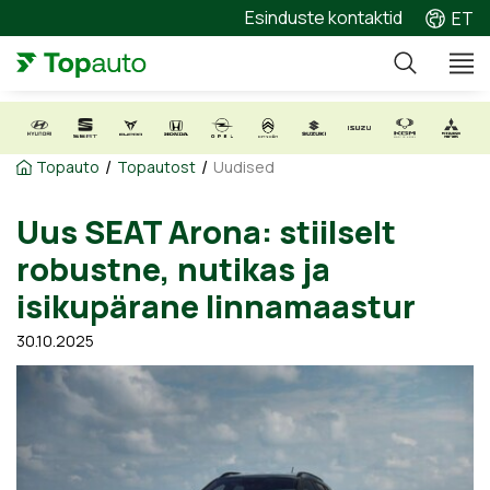
Esinduste kontaktid
ET
/
/
Topauto
Topautost
Uudised
Uus SEAT Arona: stiilselt
robustne, nutikas ja
isikupärane linnamaastur
30.10.2025