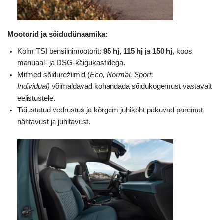
Mootorid ja sõidudünaamika:
Kolm TSI bensiinimootorit:
95 hj
,
115 hj
ja
150 hj
, koos
manuaal- ja DSG-käigukastidega.
Mitmed sõidurežiimid (
Eco, Normal, Sport,
Individual)
võimaldavad kohandada sõidukogemust vastavalt
eelistustele.
Täiustatud vedrustus ja kõrgem juhikoht pakuvad paremat
nähtavust ja juhitavust.