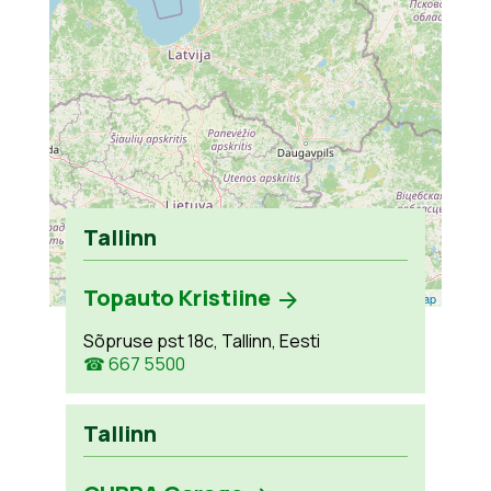
Tallinn
Topauto Kristiine
Leaflet
| ©
OpenStreetMap
Sõpruse pst 18c, Tallinn, Eesti
☎ 667 5500
Tallinn