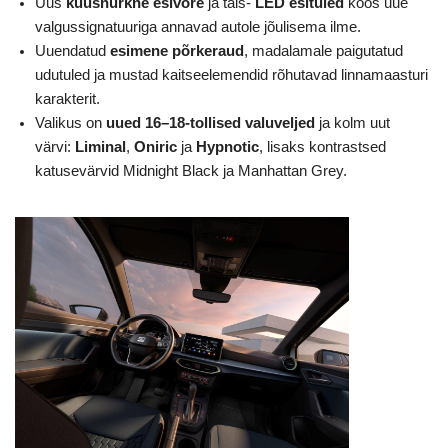
Uus
kuusnurkne esivõre
ja täis-
LED esituled
koos uue
valgussignatuuriga annavad autole jõulisema ilme.
Uuendatud
esimene põrkeraud
, madalamale paigutatud
udutuled ja mustad kaitseelemendid rõhutavad linnamaasturi
karakterit.
Valikus on
uued 16–18-tollised valuveljed
ja kolm uut
värvi:
Liminal
,
Oniric
ja
Hypnotic
, lisaks kontrastsed
katusevärvid Midnight Black ja Manhattan Grey.