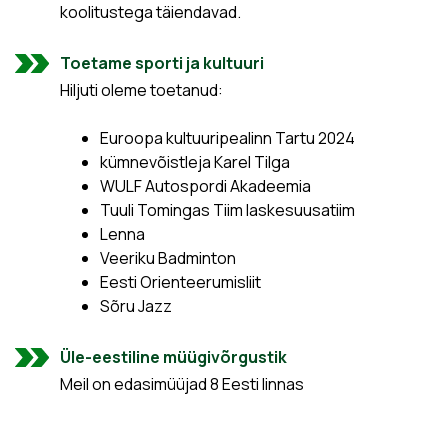
koolitustega täiendavad.
Toetame sporti ja kultuuri
Hiljuti oleme toetanud:
Euroopa kultuuripealinn Tartu 2024
kümnevõistleja Karel Tilga
WULF Autospordi Akadeemia
Tuuli Tomingas Tiim laskesuusatiim
Lenna
Veeriku Badminton
Eesti Orienteerumisliit
Sõru Jazz
Üle-eestiline müügivõrgustik
Meil on edasimüüjad 8 Eesti linnas