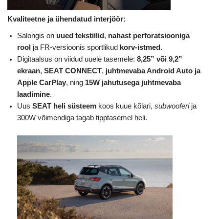
Kvaliteetne ja ühendatud interjöör:
Salongis on
uued tekstiilid
,
nahast perforatsiooniga
rool
ja FR-versioonis sportlikud
korv-istmed
.
Digitaalsus on viidud uuele tasemele:
8,25” või 9,2”
ekraan
,
SEAT CONNECT
,
juhtmevaba Android Auto ja
Apple CarPlay
, ning
15W jahutusega juhtmevaba
laadimine
.
Uus
SEAT heli süsteem
koos kuue kõlari,
subwooferi
ja
300W võimendiga tagab tipptasemel heli.