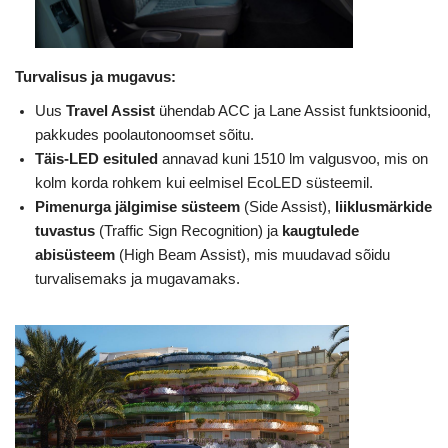
Turvalisus ja mugavus:
Uus
Travel Assist
ühendab ACC ja Lane Assist funktsioonid,
pakkudes poolautonoomset sõitu.
Täis-LED esituled
annavad kuni 1510 lm valgusvoo, mis on
kolm korda rohkem kui eelmisel EcoLED süsteemil.
Pimenurga jälgimise süsteem
(Side Assist),
liiklusmärkide
tuvastus
(Traffic Sign Recognition) ja
kaugtulede
abisüsteem
(High Beam Assist), mis muudavad sõidu
turvalisemaks ja mugavamaks.