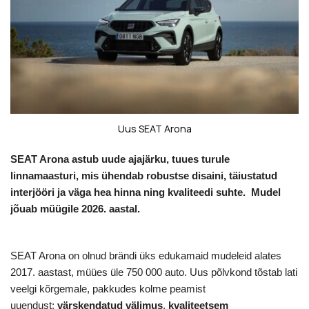
Uus SEAT Arona
SEAT Arona astub uude ajajärku, tuues turule
linnamaasturi, mis ühendab robustse disaini, täiustatud
interjööri ja väga hea hinna ning kvaliteedi suhte. Mudel
jõuab müügile 2026. aastal.
SEAT Arona on olnud brändi üks edukamaid mudeleid alates
2017. aastast, müües üle 750 000 auto. Uus põlvkond tõstab lati
veelgi kõrgemale, pakkudes kolme peamist
uuendust:
värskendatud välimus
,
kvaliteetsem