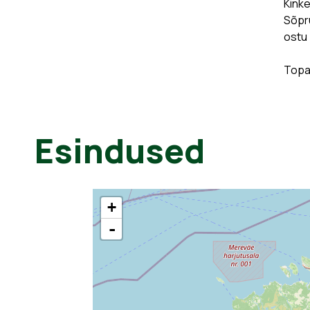
Kinke
Sõpru
ostu 
Topau
Esindused
+
-