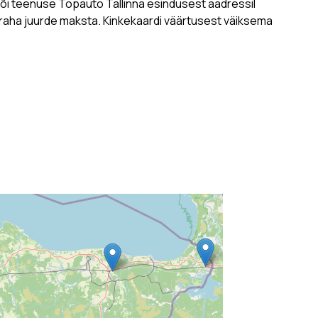
 või teenuse Topauto Tallinna esindusest aadressil
 raha juurde maksta. Kinkekaardi väärtusest väiksema