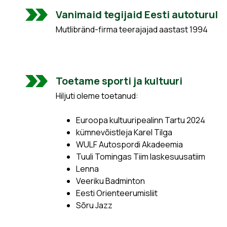
Vanimaid tegijaid Eesti autoturul
Mutlibränd-firma teerajajad aastast 1994
Toetame sporti ja kultuuri
Hiljuti oleme toetanud:
Euroopa kultuuripealinn Tartu 2024
kümnevõistleja Karel Tilga
WULF Autospordi Akadeemia
Tuuli Tomingas Tiim laskesuusatiim
Lenna
Veeriku Badminton
Eesti Orienteerumisliit
Sõru Jazz