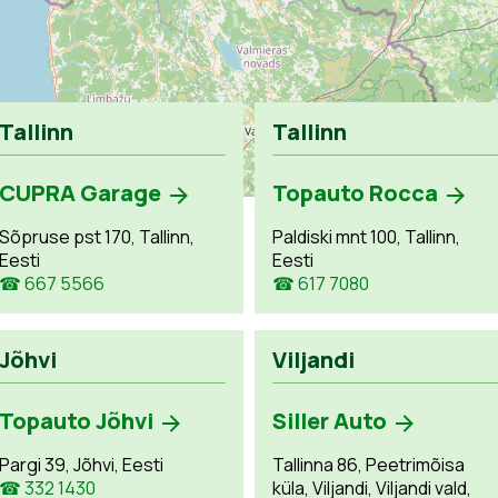
Tallinn
Tallinn
CUPRA Garage
Topauto Rocca
Sõpruse pst 170, Tallinn,
Paldiski mnt 100, Tallinn,
Eesti
Eesti
☎ 667 5566
☎ 617 7080
Jõhvi
Viljandi
Topauto Jõhvi
Siller Auto
Pargi 39, Jõhvi, Eesti
Tallinna 86, Peetrimõisa
☎ 332 1430
küla, Viljandi, Viljandi vald,