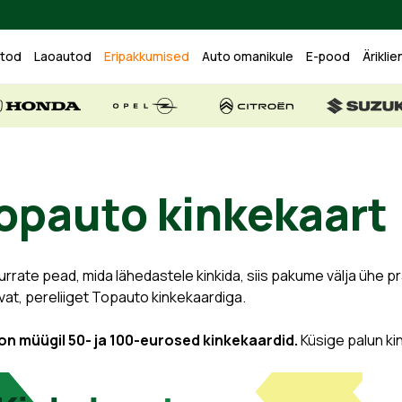
utod
Laoautod
Eripakkumised
Auto omanikule
E-pood
Äriklie
opauto kinkekaart
urrate pead, mida lähedastele kinkida, siis pakume välja ühe p
vat, pereliiget Topauto kinkekaardiga.
 on müügil 50- ja 100-eurosed kinkekaardid.
Küsige palun kin