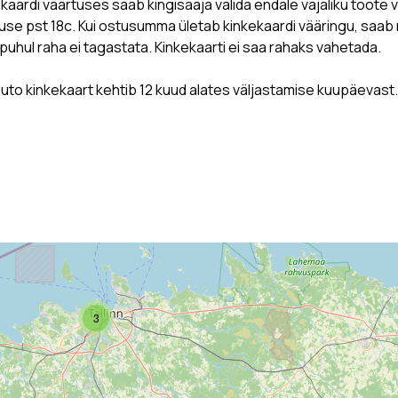
kaardi väärtuses saab kingisaaja valida endale vajaliku toote
se pst 18c. Kui ostusumma ületab kinkekaardi vääringu, saab
puhul raha ei tagastata. Kinkekaarti ei saa rahaks vahetada.
to kinkekaart kehtib 12 kuud alates väljastamise kuupäevast.
3