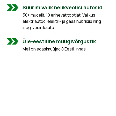
Suurim valik nelikveolisi autosid
50+ mudelit, 10 erinevat tootjat. Valikus
elektriautod, elektri- ja gaasihübriidid ning
isegi vesinikauto.
Üle-eestiline müügivõrgustik
Meil on edasimüüjad 8 Eesti linnas