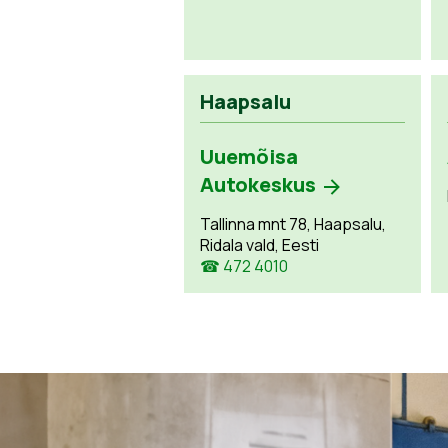
Haapsalu
Uuemõisa
Autokeskus
Tallinna mnt 78, Haapsalu,
Ridala vald, Eesti
☎ 472 4010