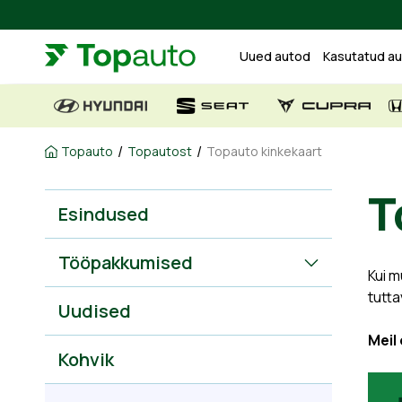
Uued autod
Kasutatud a
/
/
Topauto
Topautost
Topauto kinkekaart
T
Esindused
Tööpakkumised
Kui m
tutta
Uudised
Meil
Kohvik