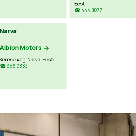
Eesti
☎ 444 8877
Narva
Albion Motors
Kerese 40g, Narva, Eesti
☎ 356 9333