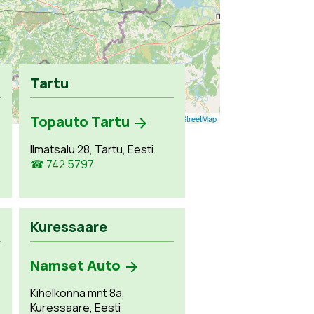
Tartu
Topauto Tartu
Leaflet
| ©
OpenStreetMap
Ilmatsalu 28, Tartu, Eesti
☎ 742 5797
Kuressaare
Namset Auto
Kihelkonna mnt 8a,
Kuressaare, Eesti