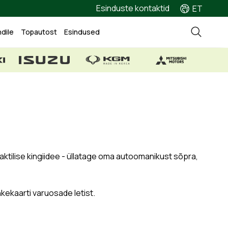
Esinduste kontaktid
ET
ndile
Topautost
Esindused
raktilise kingiidee - üllatage oma autoomanikust sõpra,
kekaarti varuosade letist.