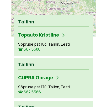
Tallinn
Topauto Kristiine
Leaflet
| ©
OpenStreetMap
Sõpruse pst 18c, Tallinn, Eesti
☎ 667 5500
Tallinn
CUPRA Garage
Sõpruse pst 170, Tallinn, Eesti
☎ 667 5566