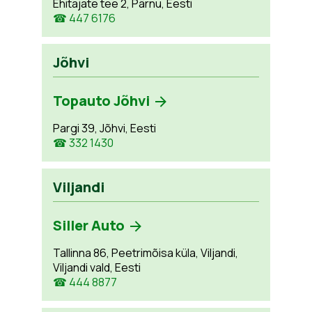
Ehitajate tee 2, Pärnu, Eesti
☎ 447 6176
Jõhvi
Topauto Jõhvi
Pargi 39, Jõhvi, Eesti
☎ 332 1430
Viljandi
Siller Auto
Tallinna 86, Peetrimõisa küla, Viljandi,
Viljandi vald, Eesti
☎ 444 8877