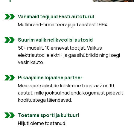
Vanimaid tegijaid Eesti autoturul
Mutlibränd-firma teerajajad aastast 1994
Suurim valik nelikveolisi autosid
50+ mudelit, 10 erinevat tootjat. Valikus
elektriautod, elektri- ja gaasihübriidid ning isegi
vesinikauto.
Pikaajaline lojaalne partner
Meie spetsialistide keskmine tööstaaž on 10
aastat, mille jooksul nad enda kogemust pidevalt
koolitustega täiendavad.
Toetame sporti ja kultuuri
Hiljuti oleme toetanud: