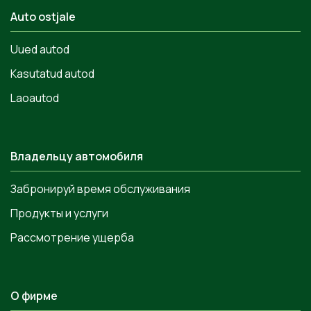
Auto ostjale
Uued autod
Kasutatud autod
Laoautod
Владельцу автомобиля
Забронируй время обслуживания
Продукты и услуги
Рассмотрение ущерба
О фирме