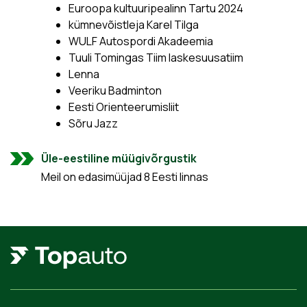
Euroopa kultuuripealinn Tartu 2024
kümnevõistleja Karel Tilga
WULF Autospordi Akadeemia
Tuuli Tomingas Tiim laskesuusatiim
Lenna
Veeriku Badminton
Eesti Orienteerumisliit
Sõru Jazz
Üle-eestiline müügivõrgustik
Meil on edasimüüjad 8 Eesti linnas