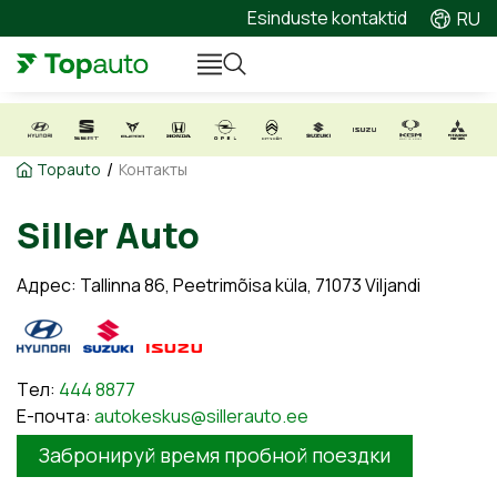
Esinduste kontaktid
RU
/
Topauto
Контакты
Siller Auto
Адрес: Tallinna 86, Peetrimõisa küla, 71073 Viljandi
Tел:
444 8877
E-почта:
autokeskus
@sillerauto.ee
Забронируй время пробной поездки