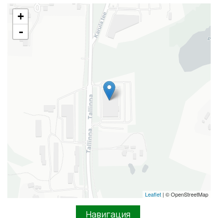
+
-
Leaflet
| © OpenStreetMap
Навигация