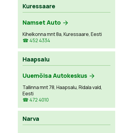
Kuressaare
Namset Auto
Kihelkonna mnt 8a, Kuressaare, Eesti
☎ 452 4334
Haapsalu
Uuemõisa Autokeskus
Tallinna mnt 78, Haapsalu, Ridala vald,
Eesti
☎ 472 4010
Narva