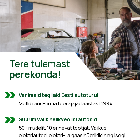
Tere tulemast
perekonda!
Vanimaid tegijaid Eesti autoturul
Mutlibränd-firma teerajajad aastast 1994
Suurim valik nelikveolisi autosid
50+ mudelit, 10 erinevat tootjat. Valikus
elektriautod, elektri- ja gaasihübriidid ning isegi