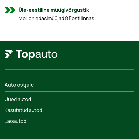
Üle-eestiline müügivõrgustik
Meil on edasimüüjad 8 Eesti linnas
Auto ostjale
Uued autod
Kasutatud autod
Laoautod