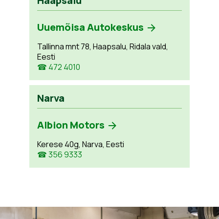
Haapsalu
Uuemõisa Autokeskus
Tallinna mnt 78, Haapsalu, Ridala vald,
Eesti
☎ 472 4010
Narva
Albion Motors
Kerese 40g, Narva, Eesti
☎ 356 9333