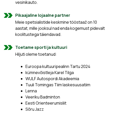
vesinikauto.
Pikaajaline lojaalne partner
Meie spetsialistide keskmine tööstaaž on 10
aastat, mille jooksul nad enda kogemust pidevalt
koolitustega täiendavad.
Toetame sporti ja kultuuri
Hiljuti oleme toetanud:
Euroopa kultuuripealinn Tartu 2024
kümnevõistleja Karel Tilga
WULF Autospordi Akadeemia
Tuuli Tomingas Tiim laskesuusatiim
Lenna
Veeriku Badminton
Eesti Orienteerumisliit
Sõru Jazz