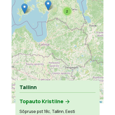
2
Tallinn
Topauto Kristiine
Leaflet
| ©
OpenStreetMap
Sõpruse pst 18c, Tallinn, Eesti