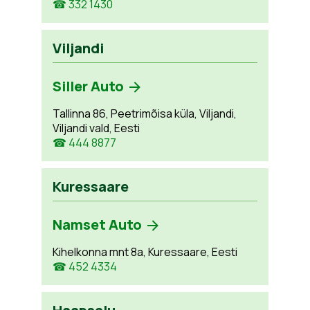
☎ 332 1430
Viljandi
Siller Auto
Tallinna 86, Peetrimõisa küla, Viljandi,
Viljandi vald, Eesti
☎ 444 8877
Kuressaare
Namset Auto
Kihelkonna mnt 8a, Kuressaare, Eesti
☎ 452 4334