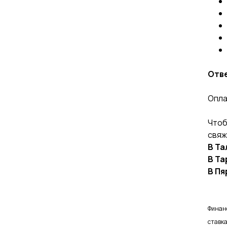
Отв
Опла
Чтоб
свяж
В Та
В Та
В Пя
Финанс
ставка