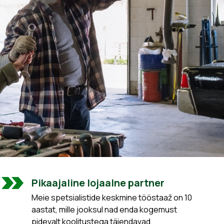
Pikaajaline lojaalne partner
Meie spetsialistide keskmine tööstaaž on 10
aastat, mille jooksul nad enda kogemust
pidevalt koolitustega täiendavad.