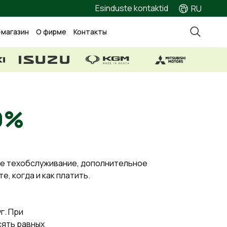
Esinduste kontaktid
RU
-магазин
О фирме
Контакты
есс 0%
е техобслуживание, дополнительное
, когда и как платить.
г. При
сять равных