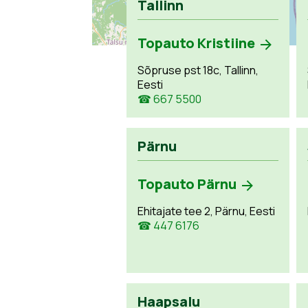
Tallinn
Topauto Kristiine
Sõpruse pst 18c, Tallinn,
Eesti
☎ 667 5500
Pärnu
Topauto Pärnu
Ehitajate tee 2, Pärnu, Eesti
☎ 447 6176
Haapsalu