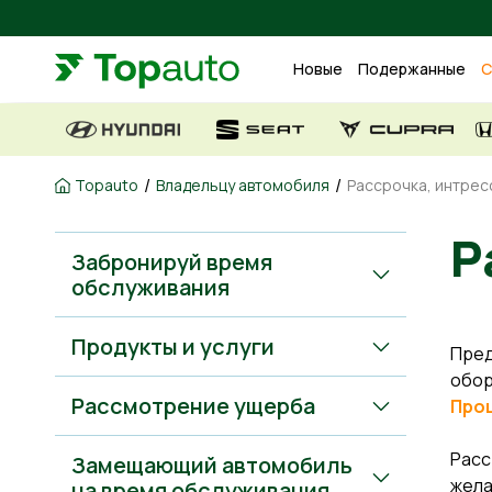
Новые
Подержанные
С
/
/
Topauto
Владельцу автомобиля
Рассрочкa, интрес
Забронируй время
обслуживания
Продукты и услуги
Пред
обор
Рассмотрение ущерба
Проц
Расс
Замещающий автомобиль
жела
на время обслуживания