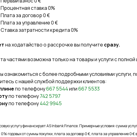
Первый взнос 0 €
Процентная ставка 0%
Плата за договор 0 €
Плата за управление 0 €
Ставка затратности кредита 0%
ет
на ходатайство о рассрочке вы получите
сразу.
та частями возможна только на товары и услуги с полной 
ы ознакомиться с более подробными условиями услуги, п
итесь с нашей службой поддержки клиентов:
ллине
по телефону
667 5544
или
667 5533
рту
по телефону
742 5797
рну
по телефону
442 9945
овую услугу финансирует AS Inbank Finance. Примерные условия: сумма услуги
 0% годовых от суммы покупки, плата за договор 0 €, плата за управление 0 €