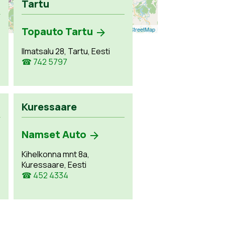
Tartu
Topauto Tartu
Leaflet
| ©
OpenStreetMap
Ilmatsalu 28, Tartu, Eesti
☎ 742 5797
Kuressaare
Namset Auto
Kihelkonna mnt 8a,
Kuressaare, Eesti
☎ 452 4334