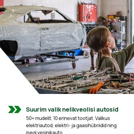
Suurim valik nelikveolisi autosid
50+ mudelit, 10 erinevat tootjat. Valikus
elektriautod, elektri- ja gaasihübriidid ning
isegi vesinikauto.