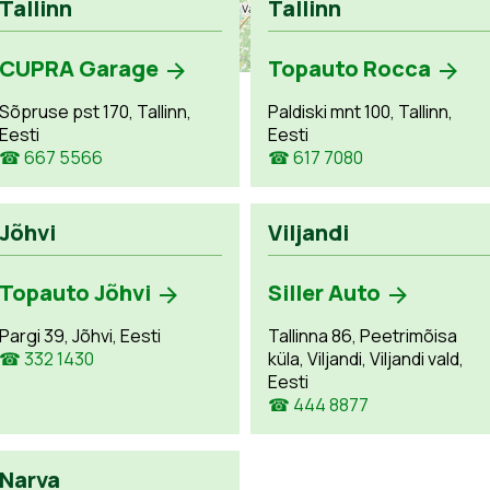
Tallinn
Tallinn
CUPRA Garage
Topauto Rocca
Sõpruse pst 170, Tallinn,
Paldiski mnt 100, Tallinn,
Eesti
Eesti
☎ 667 5566
☎ 617 7080
Jõhvi
Viljandi
Topauto Jõhvi
Siller Auto
Pargi 39, Jõhvi, Eesti
Tallinna 86, Peetrimõisa
☎ 332 1430
küla, Viljandi, Viljandi vald,
Eesti
☎ 444 8877
Narva