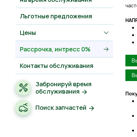
част
Льготные предложения
НАП
Цены
Рассрочкa, интресс 0%
В
Контакты обслуживания
В
Забронируй время
обслуживания
Поку
Поиск запчастей