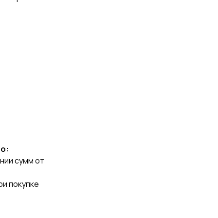
ро:
нии сумм от
ри покупке