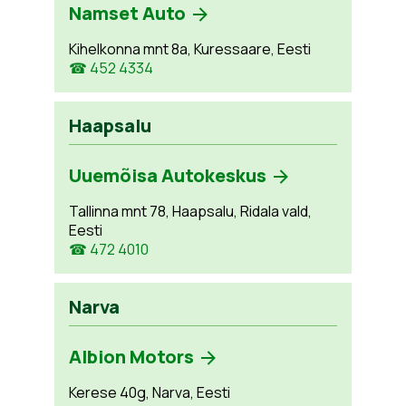
Namset Auto
Kihelkonna mnt 8a, Kuressaare, Eesti
☎ 452 4334
Haapsalu
Uuemõisa Autokeskus
Tallinna mnt 78, Haapsalu, Ridala vald,
Eesti
☎ 472 4010
Narva
Albion Motors
Kerese 40g, Narva, Eesti