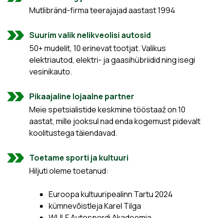
Mutlibränd-firma teerajajad aastast 1994
Suurim valik nelikveolisi autosid
50+ mudelit, 10 erinevat tootjat. Valikus
elektriautod, elektri- ja gaasihübriidid ning isegi
vesinikauto.
Pikaajaline lojaalne partner
Meie spetsialistide keskmine tööstaaž on 10
aastat, mille jooksul nad enda kogemust pidevalt
koolitustega täiendavad.
Toetame sporti ja kultuuri
Hiljuti oleme toetanud:
Euroopa kultuuripealinn Tartu 2024
kümnevõistleja Karel Tilga
WULF Autospordi Akadeemia