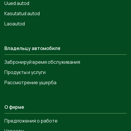
Uued autod
Kasutatud autod
Laoautod
Владельцу автомобиля
Забронируй время обслуживания
Продукты и услуги
Рассмотрение ущерба
О фирме
Предложения о работе
Новости