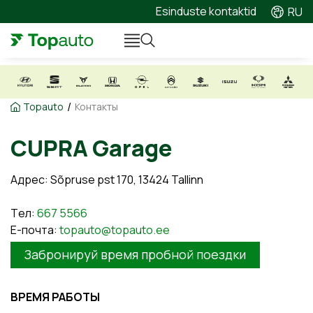
Esinduste kontaktid
RU
/
Topauto
Контакты
CUPRA Garage
Адрес: Sõpruse pst 170, 13424 Tallinn
Tел:
667 5566
E-почта:
topauto@topauto.ee
Забронируй время пробной поездки
ВРЕМЯ РАБОТЫ