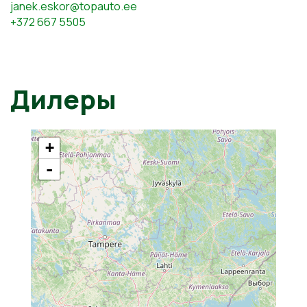
janek.eskor@topauto.ee
+372 667 5505
Дилеры
+
-