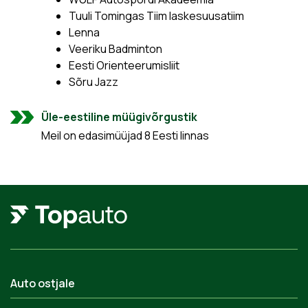
Tuuli Tomingas Tiim laskesuusatiim
Lenna
Veeriku Badminton
Eesti Orienteerumisliit
Sõru Jazz
Üle-eestiline müügivõrgustik
Meil on edasimüüjad 8 Eesti linnas
Auto ostjale