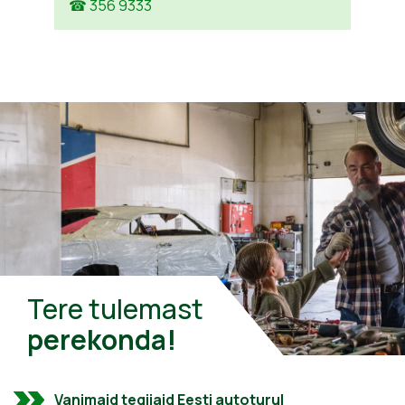
☎ 356 9333
Tere tulemast
perekonda!
Vanimaid tegijaid Eesti autoturul