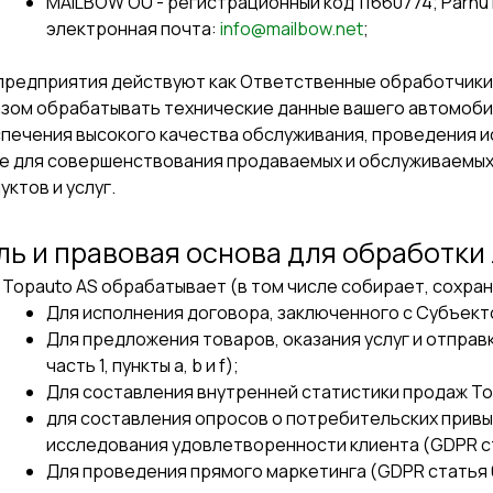
MAILBOW OÜ - регистрационный код 11660774; Pärnu ma
электронная почта:
info@mailbow.net
;
предприятия действуют как Ответственные обработчики д
зом обрабатывать технические данные вашего автомобил
печения высокого качества обслуживания, проведения и
е для совершенствования продаваемых и обслуживаемых
уктов и услуг.
ль и правовая основа для обработки
Topauto AS обрабатывает (в том числе собирает, сохран
Для исполнения договора, заключенного с Субъектом
Для предложения товаров, оказания услуг и отправ
часть 1, пункты a, b и f);
Для составления внутренней статистики продаж Topau
для составления опросов о потребительских привы
исследования удовлетворенности клиента (GDPR стать
Для проведения прямого маркетинга (GDPR статья 6, 