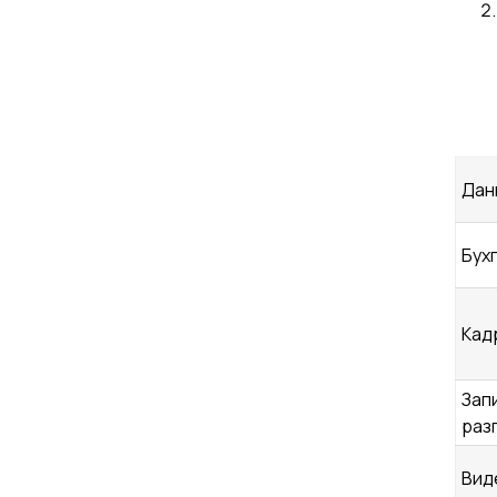
Дан
Бух
Кад
Зап
раз
Вид