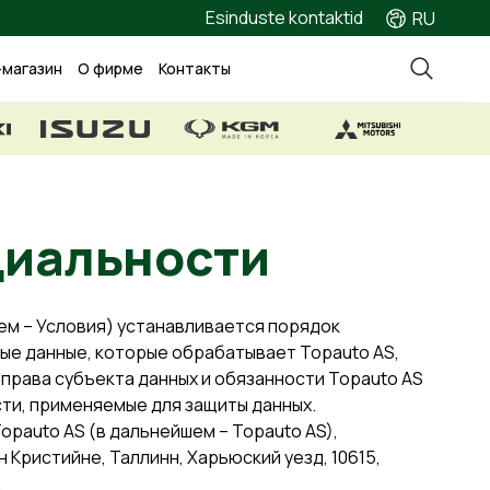
Esinduste kontaktid
RU
-магазин
О фирме
Контакты
денциальности
м – Условия) устанавливается порядок
ные данные, которые обрабатывает Topauto AS,
 права субъекта данных и обязанности Topauto AS
сти, применяемые для защиты данных.
pauto AS (в дальнейшем – Topauto AS),
н Кристийне, Таллинн, Харьюский уезд, 10615,
.