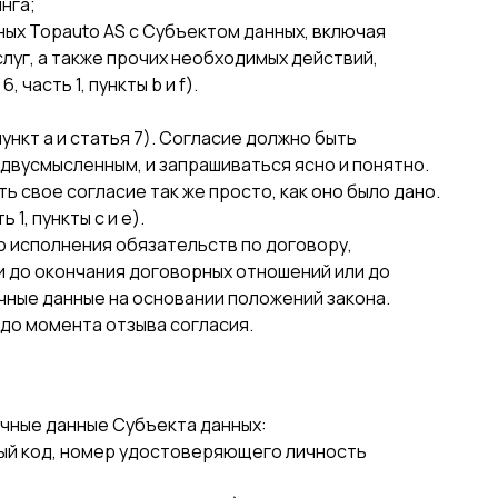
инга;
ных Topauto AS с Субъектом данных, включая
слуг, а также прочих необходимых действий,
часть 1, пункты b и f).
ункт a и статья 7). Согласие должно быть
вусмысленным, и запрашиваться ясно и понятно.
 свое согласие так же просто, как оно было дано.
 1, пункты c и e).
о исполнения обязательств по договору,
и до окончания договорных отношений или до
чные данные на основании положений закона.
до момента отзыва согласия.
ичные данные Субъекта данных:
ный код, номер удостоверяющего личность