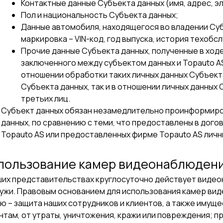
Контактные данные Субъекта данных (имя, адрес, э
Пол и национальность Субъекта данных;
Данные автомобиля, находящегося во владении Суб
маркировка – VIN-код, год выпуска, история техобс
Прочие данные Субъекта данных, полученные в ход
заключенного между субъектом данных и Topauto AS
отношении обработки таких личных данных Субъекта
Субъекта данных, так и в отношении личных данных 
третьих лиц.
Субъект данных обязан незамедлительно проинформиров
данных, по сравнению с теми, что предоставлены в дого
Topauto AS или предоставленных фирме Topauto AS личн
пользование камер видеонаблюден
ших представительствах круглосуточно действует видеон
ужи. Правовым основанием для использования камер вид
ю – защита наших сотрудников и клиентов, а также имущ
нтам, от утраты, уничтожения, кражи или повреждения; 