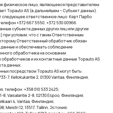
сле физическое лицо, являющееся представителем
ет Topauto AS (в дальнейшем – Субъект данных).
ет следующее ответственное лицо: Кярт Парбо
 телефон +372 667 5550; +372 530 00966.
нные субъекта данных других лиц или другие
 при условии, что с таким Ответственным
которому Ответственный обработчик обязан
 данные и обеспечивать соблюдение
нного обработчика на основании
 обработчиков и их контактные данные Topauto AS
та данных.
ных посредством Topauto AS могут быть:
3-7, Kellokukantie 2, 01300 Vantaa, Финляндия,
дия, телефон: +358 010 533 2425;
-8, Vaisalantie 2-8, 02130 Espoo, Финляндия;
ikaari 4, Vantaa, Финляндия;
 Meistri 12, 13517, Tallinn, Эстония;