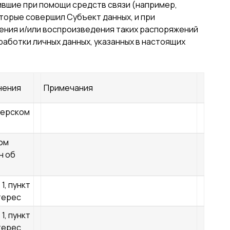
ившие при помощи средств связи (например,
оторые совершил Субъект данных, и при
ения и/или воспроизведения таких распоряжений
работки личных данных, указанных в настоящих
нения
Примечания
терском
ом
н об
1, пункт
нтерес
1, пункт
нтерес