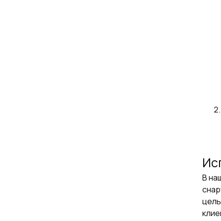
Ис
В на
снар
цель
клие