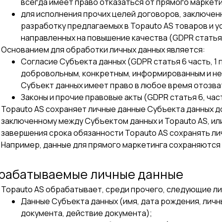
всегда имеет право отказаться от прямого маркет
для исполнения прочих целей договоров, заключен
разработку предлагаемых в Topauto AS товаров и у
направленных на повышение качества (GDPR статья 6, 
Основанием для обработки личных данных является:
Согласие Субъекта данных (GDPR статья 6 часть, 1 п
добровольным, конкретным, информированным и нед
Субъект данных имеет право в любое время отозвать
Законы и прочие правовые акты (GDPR статья 6, часть
Topauto AS сохраняет личные данные Субъекта данных д
заключенному между Субъектом данных и Topauto AS, ил
завершения срока обязанности Topauto AS сохранять ли
Например, данные для прямого маркетинга сохраняются 
рабатываемые личные данные
Topauto AS обрабатывает, среди прочего, следующие л
Данные Субъекта данных (имя, дата рождения, лич
документа, действие документа);