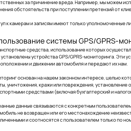
тственных за причинение вреда. Например, мы можем ис
нения обстоятельств при поступлении претензий от кли
уп к камерам и записям имеют только уполномоченные ли
пользование системы GPS/GPRS-мо
анспортные средства, использование которых осуществля
 установлены устройства GPS/GPRS-мониторинга. Эти ус
оположении и движении автомобиля и передают их нам.
торинг основан на нашем законном интересе, целью кот
ты, уничтожения, кражи или повреждения, установление 
спортными средствами (включая бухгалтерский и налогов
анные данные связываются с конкретным пользователем 
мобиль не возвращен или его местонахождение неизвест
личенными и соотносятся с пользователем только по но