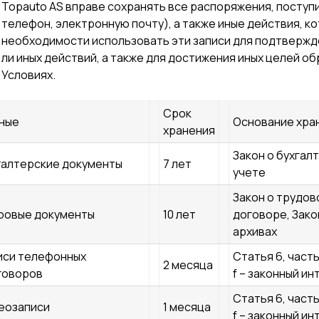
Topauto AS вправе сохранять все распоряжения, поступ
телефон, электронную почту), а также иные действия, к
необходимости использовать эти записи для подтвержд
ли иных действий, а также для достижения иных целей об
Условиях.
Срок
ные
Основание хра
хранения
Закон о бухгал
галтерские документы
7 лет
учете
Закон о трудов
ровые документы
10 лет
договоре, Зако
архивах
иси телефонных
Статья 6, часть 
2 месяца
говоров
f – законный и
Статья 6, часть 
еозаписи
1 месяца
f – законный и