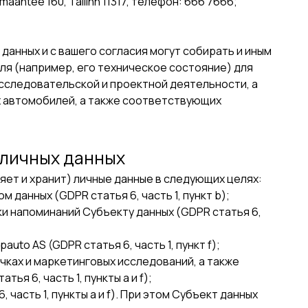
antee 160, Tallinn 11317, телефон: 666 7666;
анных и с вашего согласия могут собирать и иным
я (например, его техническое состояние) для
сследовательской и проектной деятельности, а
 автомобилей, а также соответствующих
 личных данных
яет и хранит) личные данные в следующих целях:
 данных (GDPR статья 6, часть 1, пункт b);
ки напоминаний Субъекту данных (GDPR статья 6,
to AS (GDPR статья 6, часть 1, пункт f);
чках и маркетинговых исследований, а также
я 6, часть 1, пункты a и f);
часть 1, пункты a и f). При этом Субъект данных