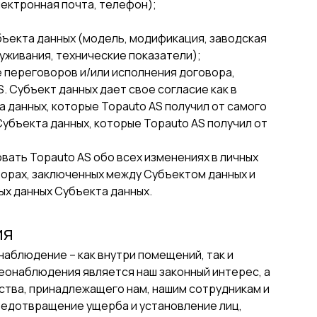
лектронная почта, телефон);
ъекта данных (модель, модификация, заводская
луживания, технические показатели);
е переговоров и/или исполнения договора,
. Субъект данных дает свое согласие как в
 данных, которые Topauto AS получил от самого
Субъекта данных, которые Topauto AS получил от
ать Topauto AS обо всех изменениях в личных
ворах, заключенных между Субъектом данных и
ых данных Субъекта данных.
ия
аблюдение – как внутри помещений, так и
еонаблюдения является наш законный интерес, а
ества, принадлежащего нам, нашим сотрудникам и
предотвращение ущерба и установление лиц,