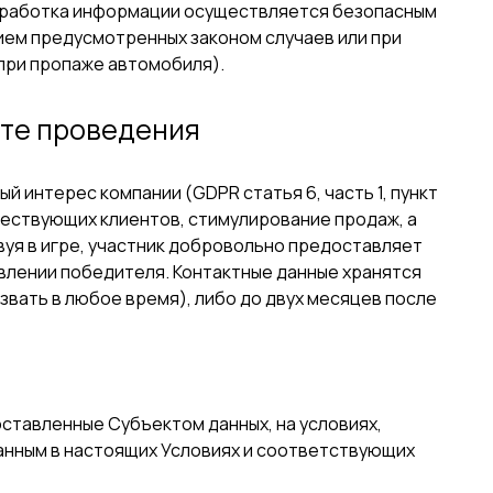
бработка информации осуществляется безопасным
ием предусмотренных законом случаев или при
при пропаже автомобиля).
ате проведения
й интерес компании (GDPR статья 6, часть 1, пункт
ществующих клиентов, стимулирование продаж, а
вуя в игре, участник добровольно предоставляет
влении победителя. Контактные данные хранятся
звать в любое время), либо до двух месяцев после
оставленные Субъектом данных, на условиях,
анным в настоящих Условиях и соответствующих