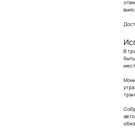
отве
выяс
Дост
Ис
В тр
быть
мест
Мони
утра
тран
Собр
авто
обез