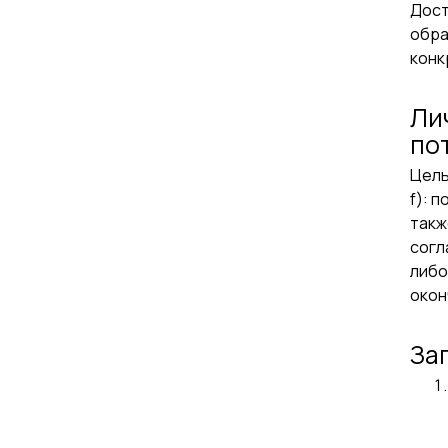
Дост
обра
конк
Ли
по
Цель
f): 
такж
согл
либо
окон
За