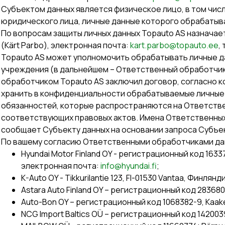
Субъектом данных является физическое лицо, в том чи
юридического лица, личные данные которого обрабатыва
По вопросам защиты личных данных Topauto AS назнача
(Kärt Parbo), электронная почта:
kart.parbo@topauto.ee
,
Topauto AS может уполномочить обрабатывать личные да
учреждения (в дальнейшем – Ответственный обработчик)
обработчиком Topauto AS заключил договор, согласно 
хранить в конфиденциальности обрабатываемые личные
обязанностей, которые распространяются на Ответстве
соответствующих правовых актов. Имена Ответственных
сообщает Субъекту данных на основании запроса Субъек
По вашему согласию Ответственными обработчиками дан
Hyundai Motor Finland OY - регистрационный код 163373
электронная почта:
info@hyundai.fi
;
K-Auto OY - Tikkurilantie 123, FI-01530 Vantaa, Финлян
Astara Auto Finland OY – регистрационный код 2836801
Auto-Bon OY – регистрационный код 1068382-9, Kaakel
NCG Import Baltics OÜ – регистрационный код 14200398,