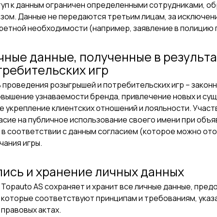
уп к данным ограничен определенными сотрудниками, о
зом. Данные не передаются третьим лицам, за исключен
ретной необходимости (например, заявление в полицию 
чные данные, полученные в результ
требительских игр
 проведения розыгрышей и потребительских игр – законны
повышение узнаваемости бренда, привлечение новых и су
е укрепление клиентских отношений и лояльности. Участ
асие на публичное использование своего имени при объя
 в соответствии с данным согласием (которое можно ото
чания игры.
пись и хранение личных данных
Topauto AS сохраняет и хранит все личные данные, пред
которые соответствуют принципам и требованиям, указ
правовых актах.