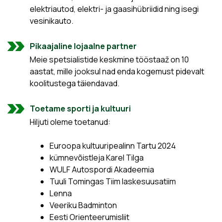
elektriautod, elektri- ja gaasihübriidid ning isegi
vesinikauto.
Pikaajaline lojaalne partner
Meie spetsialistide keskmine tööstaaž on 10
aastat, mille jooksul nad enda kogemust pidevalt
koolitustega täiendavad.
Toetame sporti ja kultuuri
Hiljuti oleme toetanud:
Euroopa kultuuripealinn Tartu 2024
kümnevõistleja Karel Tilga
WULF Autospordi Akadeemia
Tuuli Tomingas Tiim laskesuusatiim
Lenna
Veeriku Badminton
Eesti Orienteerumisliit