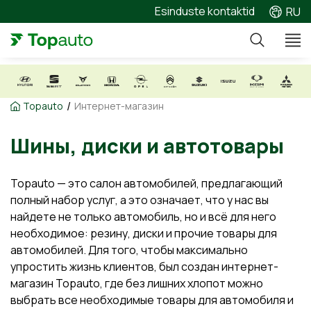
Esinduste kontaktid
RU
/
Topauto
Интернет-магазин
Шины, диски и автотовар
Topauto — это салон автомобилей, предлагающий
полный набор услуг, а это означает, что у нас вы
найдете не только автомобиль, но и всё для него
необходимое: резину, диски и прочие товары для
автомобилей. Для того, чтобы максимально
упростить жизнь клиентов, был создан интернет-
магазин Topauto, где без лишних хлопот можно
выбрать все необходимые товары для автомобиля и