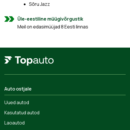
Sõru Jazz
Üle-eestiline müügivõrgustik
Meil on edasimüüjad 8 Eesti linnas
Auto ostjale
Uued autod
Kasutatud autod
Laoautod