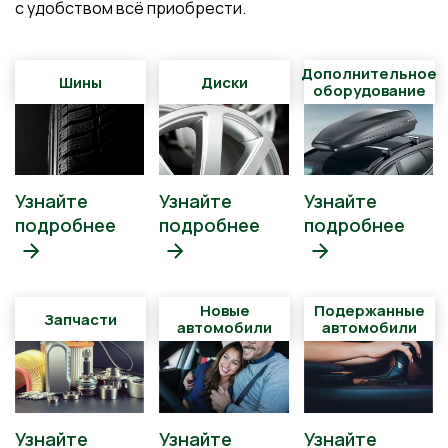
с удобством всё приобрести.
Дополнительное
Шины
Диски
оборудование
Узнайте
Узнайте
Узнайте
подробнее
подробнее
подробнее
Новые
Подержанные
Запчасти
автомобили
автомобили
Узнайте
Узнайте
Узнайте