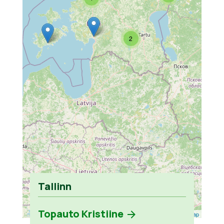
2
Tallinn
Topauto Kristiine
Leaflet
| ©
OpenStreetMap