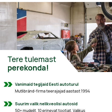
Tere tulemast
perekonda!
Vanimaid tegijaid Eesti autoturul
Mutlibränd-firma teerajajad aastast 1994
Suurim valik nelikveolisi autosid
50+ mudelit, 10 erinevat tootjat. Valikus