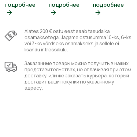
подробнее
подробнее
подробнее
Alates 200 € ostu eest saab tasuda ka
osamaksetega. Jagame ostusumma 10-ks, 6-ks
või 3-ks võrdseks osamakseks ja sellele ei
lisandu intressikulu.
Заказанные товары можно получить в наших
представительствах, не оплачивая при этом
доставку, или же заказать курьера, который
доставит ваши покупки по указанному
адресу.