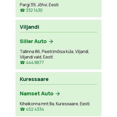
Pargi 39, Jõhvi, Eesti
☎ 332 1430
Viljandi
Siller Auto
Tallinna 86, Peetrimõisa küla, Viljandi,
Viljandi vald, Eesti
☎ 444 8877
Kuressaare
Namset Auto
Kihelkonna mnt 8a, Kuressaare, Eesti
☎ 452 4334