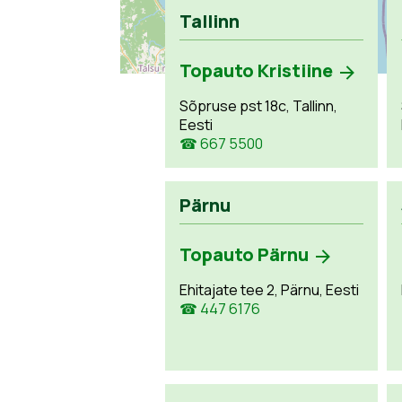
Tallinn
Topauto Kristiine
Sõpruse pst 18c, Tallinn,
Eesti
☎ 667 5500
Pärnu
Topauto Pärnu
Ehitajate tee 2, Pärnu, Eesti
☎ 447 6176