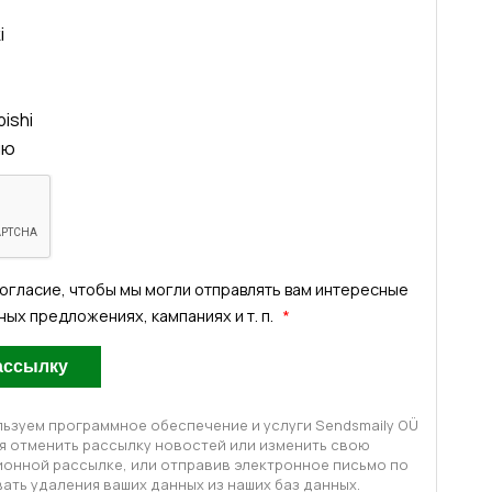
i
ishi
ию
согласие, чтобы мы могли отправлять вам интересные
ых предложениях, кампаниях и т. п.
ьзуем программное обеспечение и услуги Sendsmaily OÜ
я отменить рассылку новостей или изменить свою
онной рассылке, или отправив электронное письмо по
ать удаления ваших данных из наших баз данных.