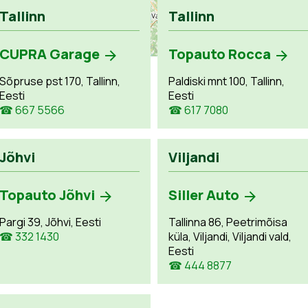
Tallinn
Tallinn
CUPRA Garage
Topauto Rocca
Sõpruse pst 170, Tallinn,
Paldiski mnt 100, Tallinn,
Eesti
Eesti
☎ 667 5566
☎ 617 7080
Jõhvi
Viljandi
Topauto Jõhvi
Siller Auto
Pargi 39, Jõhvi, Eesti
Tallinna 86, Peetrimõisa
☎ 332 1430
küla, Viljandi, Viljandi vald,
Eesti
☎ 444 8877