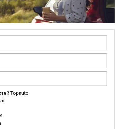
остей Topauto
ai
RA
a