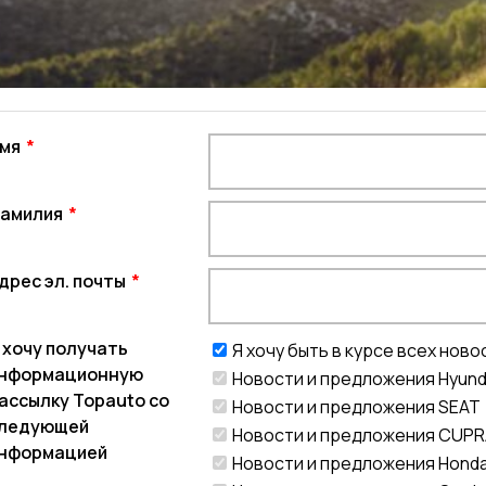
мя
амилия
дрес эл. почты
 хочу получать
Я хочу быть в курсе всех нов
нформационную
Новости и предложения Hyund
ассылку Topauto со
Новости и предложения SEAT
ледующей
Новости и предложения CUP
нформацией
Новости и предложения Hond