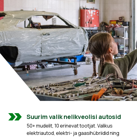
Suurim valik nelikveolisi autosid
50+ mudelit, 10 erinevat tootjat. Valikus
elektriautod, elektri- ja gaasihübriidid ning