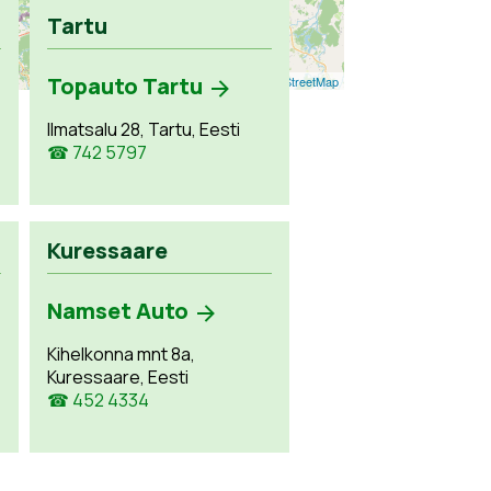
Tartu
Topauto Tartu
Leaflet
| ©
OpenStreetMap
Ilmatsalu 28, Tartu, Eesti
☎ 742 5797
Kuressaare
Namset Auto
Kihelkonna mnt 8a,
Kuressaare, Eesti
☎ 452 4334