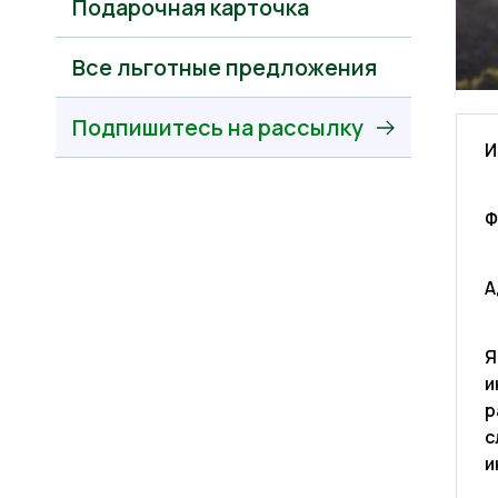
Подарочная карточка
Все льготные предложения
Подпишитесь на рассылку
И
Ф
А
Я
и
р
с
и