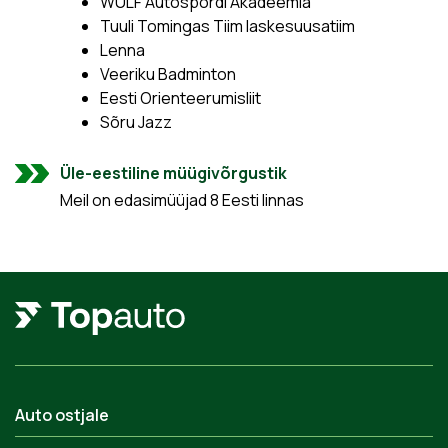
WULF Autospordi Akadeemia
Tuuli Tomingas Tiim laskesuusatiim
Lenna
Veeriku Badminton
Eesti Orienteerumisliit
Sõru Jazz
Üle-eestiline müügivõrgustik
Meil on edasimüüjad 8 Eesti linnas
Auto ostjale