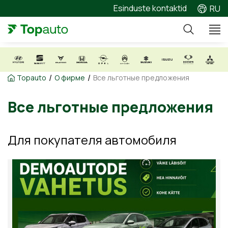
Esinduste kontaktid
RU
/
/
Topauto
О фирме
Все льготные предложения
Все льготные предложени
Для покупателя автомобиля