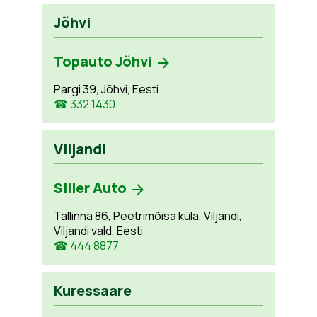
Jõhvi
Topauto Jõhvi
Pargi 39, Jõhvi, Eesti
☎ 332 1430
Viljandi
Siller Auto
Tallinna 86, Peetrimõisa küla, Viljandi,
Viljandi vald, Eesti
☎ 444 8877
Kuressaare