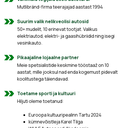
Mutlibränd-firma teerajajad aastast 1994
Suurim valik nelikveolisi autosid
50+ mudelit, 10 erinevat tootjat. Valikus
elektriautod, elektri- ja gaasihübriidid ning isegi
vesinikauto.
Pikaajaline lojaalne partner
Meie spetsialistide keskmine tööstaaž on 10
aastat, mille jooksul nad enda kogemust pidevalt
koolitustega täiendavad.
Toetame sporti ja kultuuri
Hiljuti oleme toetanud:
Euroopa kultuuripealinn Tartu 2024
kümnevõistleja Karel Tilga