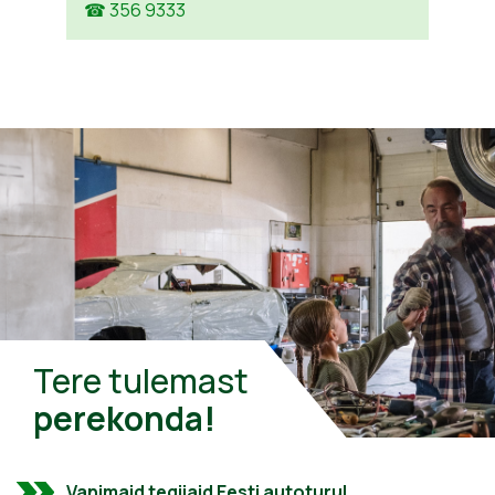
☎ 356 9333
Tere tulemast
perekonda!
Vanimaid tegijaid Eesti autoturul