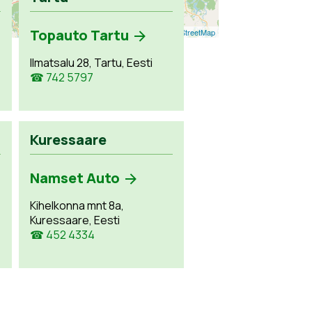
Topauto Tartu
Leaflet
| ©
OpenStreetMap
Ilmatsalu 28, Tartu, Eesti
☎ 742 5797
Kuressaare
Namset Auto
Kihelkonna mnt 8a,
Kuressaare, Eesti
☎ 452 4334