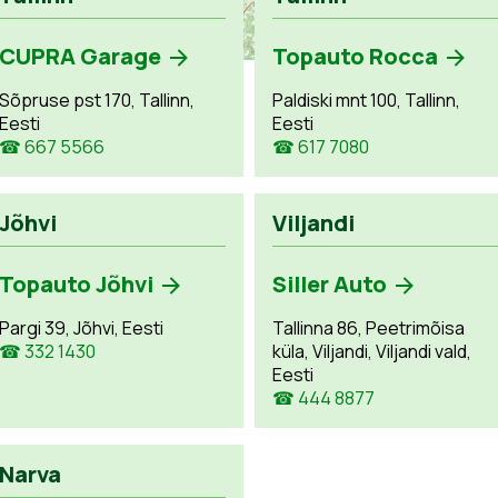
CUPRA Garage
Topauto Rocca
Sõpruse pst 170, Tallinn,
Paldiski mnt 100, Tallinn,
Eesti
Eesti
☎ 667 5566
☎ 617 7080
Jõhvi
Viljandi
Topauto Jõhvi
Siller Auto
Pargi 39, Jõhvi, Eesti
Tallinna 86, Peetrimõisa
☎ 332 1430
küla, Viljandi, Viljandi vald,
Eesti
☎ 444 8877
Narva