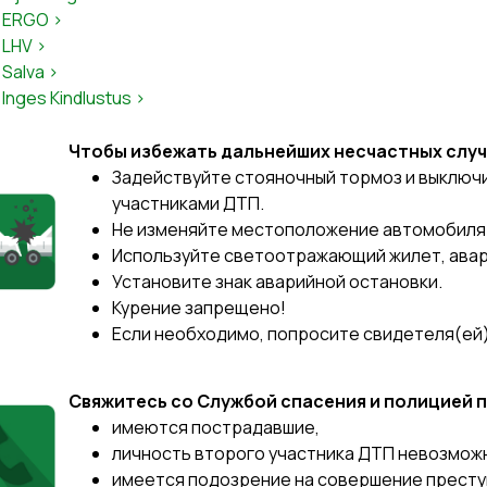
ERGO >
LHV >
Salva >
Inges Kindlustus >
Чтобы избежать дальнейших несчастных случ
Задействуйте стояночный тормоз и выключи
участниками ДТП.
Не изменяйте местоположение автомобиля
Используйте светоотражающий жилет, авар
Установите знак аварийной остановки.
Курение запрещено!
Если необходимо, попросите свидетеля(ей
Свяжитесь со Службой спасения и полицией по
имеются пострадавшие,
личность второго участника ДТП невозмож
имеется подозрение на совершение престу