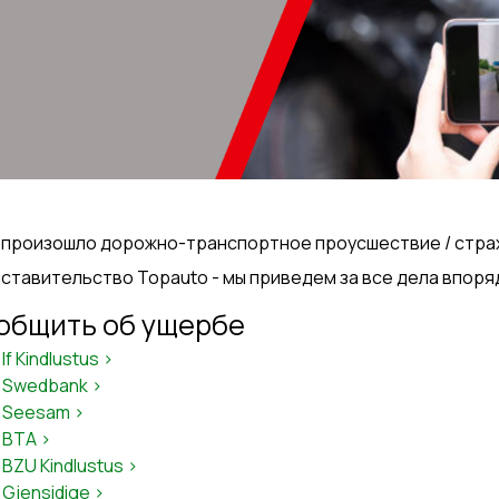
 произошло дорожно-транспортное проусшествие / страх
ставительство Topauto - мы приведем за все дела впоря
общить об ущербе
If Kindlustus >
Swedbank >
Seesam >
BTA >
BZU Kindlustus >
Gjensidige >