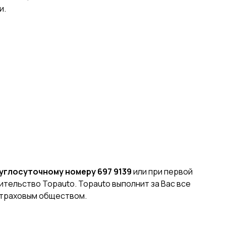
и.
руглосуточному номеру
697 9139
или при первой
тельство Topauto. Topauto выполнит за Вас все
страховым обществом.