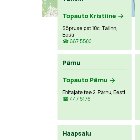
Topauto Kristiine
Sõpruse pst 18c, Tallinn,
Eesti
☎ 667 5500
Pärnu
Topauto Pärnu
Ehitajate tee 2, Pärnu, Eesti
☎ 447 6176
Haapsalu