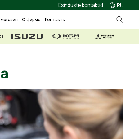
Esinduste kontaktid
RU
-магазин
О фирме
Контакты
щерба