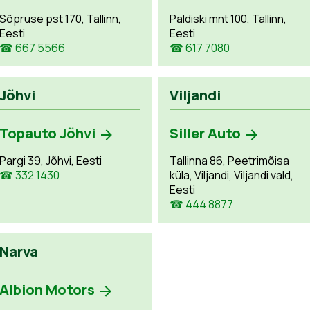
Sõpruse pst 170, Tallinn,
Paldiski mnt 100, Tallinn,
Eesti
Eesti
☎ 667 5566
☎ 617 7080
Jõhvi
Viljandi
Topauto Jõhvi
Siller Auto
Pargi 39, Jõhvi, Eesti
Tallinna 86, Peetrimõisa
☎ 332 1430
küla, Viljandi, Viljandi vald,
Eesti
☎ 444 8877
Narva
Albion Motors