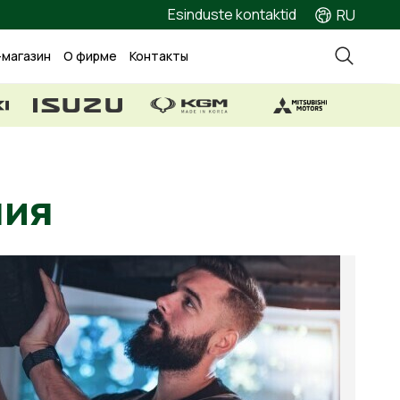
Esinduste kontaktid
RU
-магазин
О фирме
Контакты
ожения