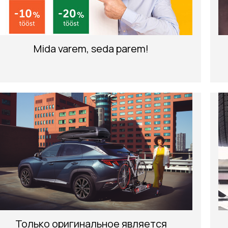
Mida varem, seda parem!
Только оригинальное является