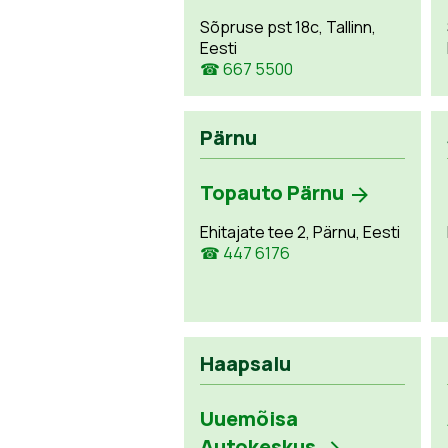
Sõpruse pst 18c, Tallinn,
Eesti
☎ 667 5500
Pärnu
Topauto Pärnu
Ehitajate tee 2, Pärnu, Eesti
☎ 447 6176
Haapsalu
Uuemõisa
Autokeskus