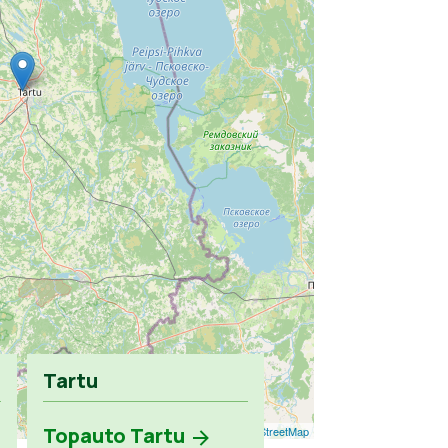
Tartu
Topauto Tartu
Leaflet
| ©
OpenStreetMap