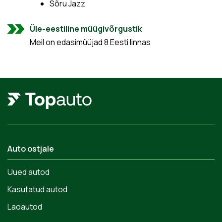
Sõru Jazz
Üle-eestiline müügivõrgustik
Meil on edasimüüjad 8 Eesti linnas
Auto ostjale
Uued autod
Kasutatud autod
Laoautod