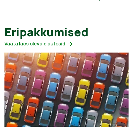
Eripakkumised
Vaata laos olevaid autosid