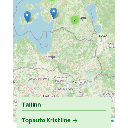
2
Tallinn
Topauto Kristiine
Leaflet
| ©
OpenStreetMap