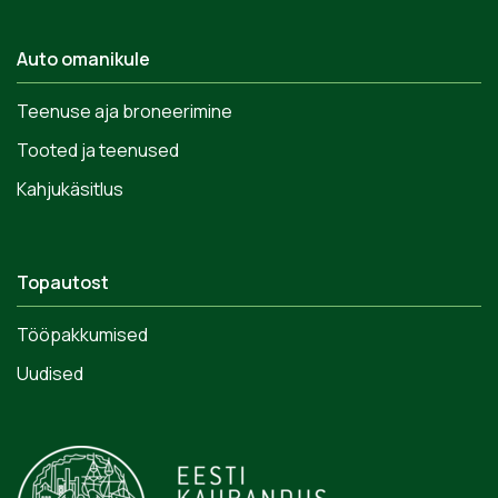
Auto omanikule
Teenuse aja broneerimine
Tooted ja teenused
Kahjukäsitlus
Topautost
Tööpakkumised
Uudised