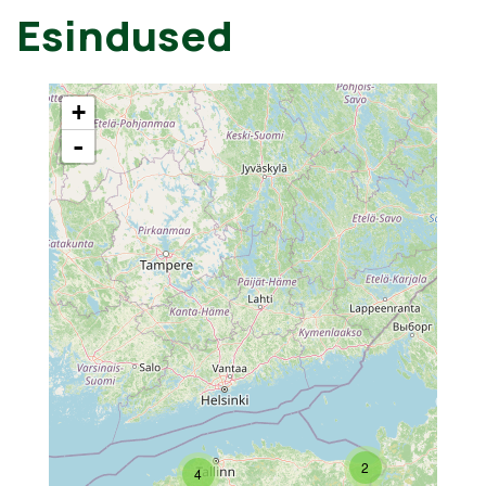
Esindused
+
-
2
4