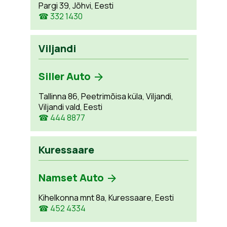
Pargi 39, Jõhvi, Eesti
☎ 332 1430
Viljandi
Siller Auto
Tallinna 86, Peetrimõisa küla, Viljandi,
Viljandi vald, Eesti
☎ 444 8877
Kuressaare
Namset Auto
Kihelkonna mnt 8a, Kuressaare, Eesti
☎ 452 4334