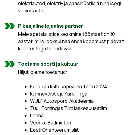
elektriautod, elektri- ja gaasihübriidid ning isegi
vesinikauto.
Pikaajaline lojaalne partner
Meie spetsialistide keskmine tööstaaž on 10
aastat, mille jooksul nad enda kogemust pidevalt
koolitustega täiendavad.
Toetame sporti ja kultuuri
Hiljuti oleme toetanud:
Euroopa kultuuripealinn Tartu 2024
kümnevõistleja Karel Tilga
WULF Autospordi Akadeemia
Tuuli Tomingas Tiim laskesuusatiim
Lenna
Veeriku Badminton
Eesti Orienteerumisliit