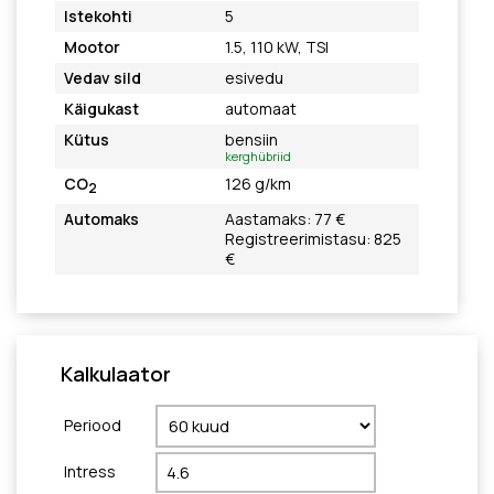
Istekohti
5
Mootor
1.5, 110 kW, TSI
Vedav sild
esivedu
Käigukast
automaat
Kütus
bensiin
kerghübriid
CO
126 g/km
2
Automaks
Aastamaks: 77 €
Registreerimistasu: 825
€
Kalkulaator
Periood
Intress