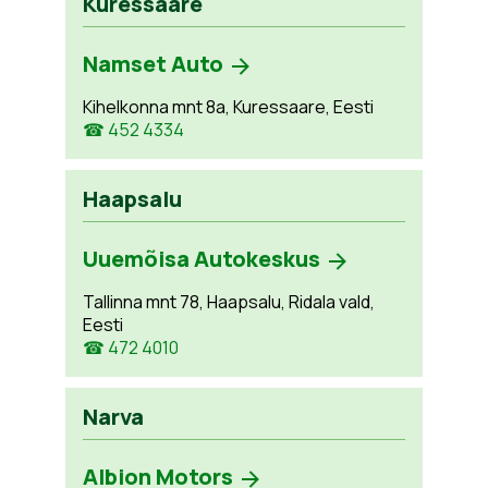
Kuressaare
Namset Auto
Kihelkonna mnt 8a, Kuressaare, Eesti
☎ 452 4334
Haapsalu
Uuemõisa Autokeskus
Tallinna mnt 78, Haapsalu, Ridala vald,
Eesti
☎ 472 4010
Narva
Albion Motors