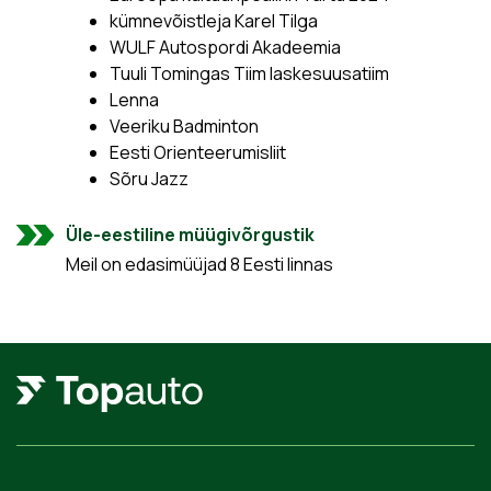
kümnevõistleja Karel Tilga
WULF Autospordi Akadeemia
Tuuli Tomingas Tiim laskesuusatiim
Lenna
Veeriku Badminton
Eesti Orienteerumisliit
Sõru Jazz
Üle-eestiline müügivõrgustik
Meil on edasimüüjad 8 Eesti linnas