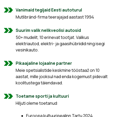
Vanimaid tegijaid Eesti autoturul
Mutlibränd-firma teerajajad aastast 1994
Suurim valik nelikveolisi autosid
50+ mudelit, 10 erinevat tootjat. Valikus
elektriautod, elektri- ja gaasihübriidid ning isegi
vesinikauto.
Pikaajaline lojaalne partner
Meie spetsialistide keskmine tööstaaž on 10
aastat, mille jooksul nad enda kogemust pidevalt
koolitustega täiendavad.
Toetame sporti ja kultuuri
Hiljuti oleme toetanud:
Euroopa kultuuripealinn Tartu 2024