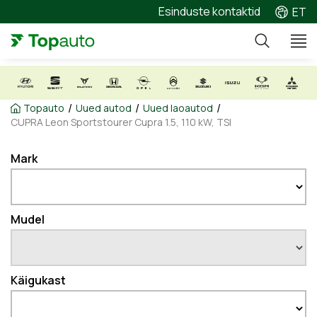
Esinduste kontaktid
ET
/
/
/
Topauto
Uued autod
Uued laoautod
CUPRA Leon Sportstourer Cupra 1.5, 110 kW, TSI
Mark
Mudel
Käigukast