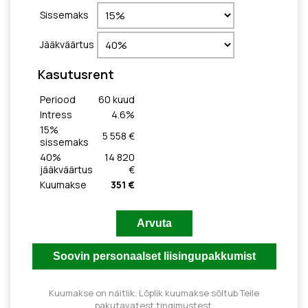
Sissemaks
Jääkväärtus
Kasutusrent
Periood
60
kuud
Intress
4.6
%
15
%
5 558 €
sissemaks
40
%
14 820
jääkväärtus
€
Kuumakse
351 €
Kuumakse on näitlik. Lõplik kuumakse sõltub Teile
pakutavatest tingimustest.