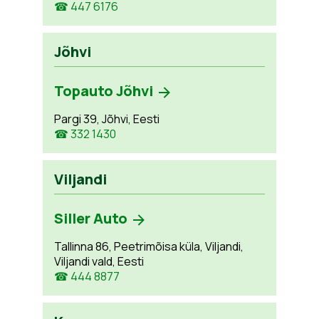
☎ 447 6176
Jõhvi
Topauto Jõhvi
Pargi 39, Jõhvi, Eesti
☎ 332 1430
Viljandi
Siller Auto
Tallinna 86, Peetrimõisa küla, Viljandi,
Viljandi vald, Eesti
☎ 444 8877