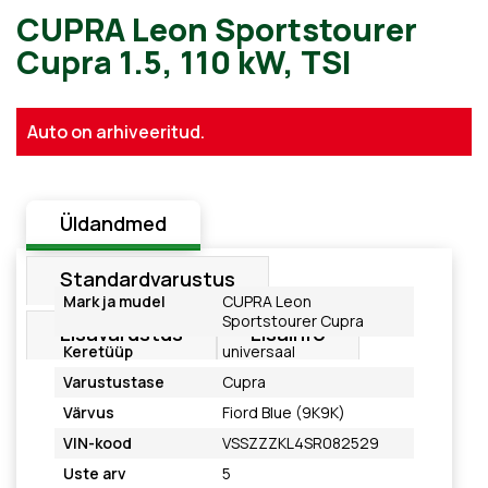
CUPRA Leon Sportstourer
Auto on arhiveeritud.
Cupra 1.5, 110 kW, TSI
Üldandmed
Standardvarustus
Mark ja mudel
CUPRA Leon
Sportstourer Cupra
Lisavarustus
Lisainfo
Keretüüp
universaal
Varustustase
Cupra
Värvus
Fiord Blue (9K9K)
VIN-kood
VSSZZZKL4SR082529
Uste arv
5