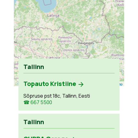
Tallinn
Topauto Kristiine
Leaflet
| ©
OpenStreetMap
Sõpruse pst 18c, Tallinn, Eesti
☎ 667 5500
Tallinn