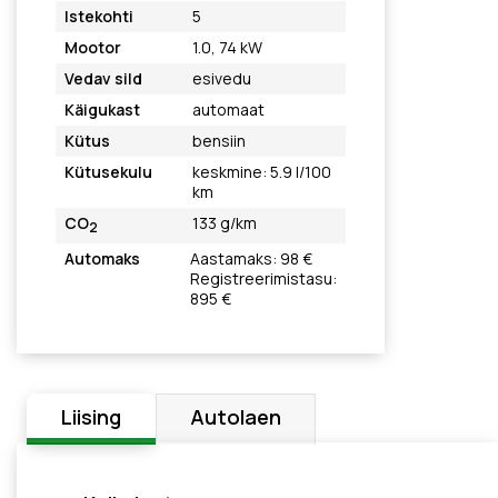
Istekohti
5
Mootor
1.0, 74 kW
Vedav sild
esivedu
Käigukast
automaat
Kütus
bensiin
Kütusekulu
keskmine: 5.9 l/100
km
CO
133 g/km
2
Automaks
Aastamaks: 98 €
Registreerimistasu:
895 €
Liising
Autolaen