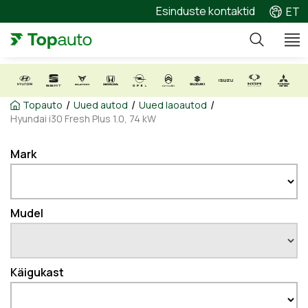
Esinduste kontaktid
ET
/
/
/
Topauto
Uued autod
Uued laoautod
Hyundai i30 Fresh Plus 1.0, 74 kW
Mark
Mudel
Käigukast