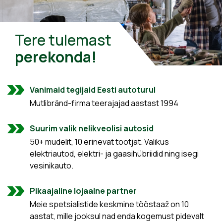
Tere tulemast
perekonda!
Vanimaid tegijaid Eesti autoturul
Mutlibränd-firma teerajajad aastast 1994
Suurim valik nelikveolisi autosid
50+ mudelit, 10 erinevat tootjat. Valikus
elektriautod, elektri- ja gaasihübriidid ning isegi
vesinikauto.
Pikaajaline lojaalne partner
Meie spetsialistide keskmine tööstaaž on 10
aastat, mille jooksul nad enda kogemust pidevalt