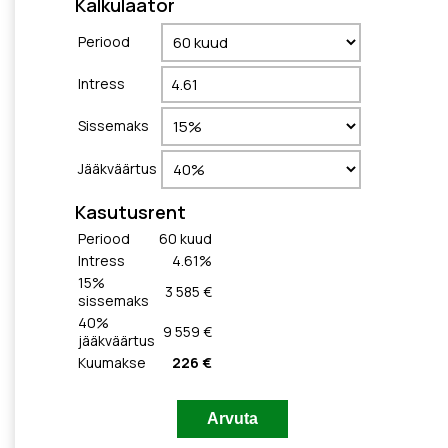
Kalkulaator
Periood
Intress
Sissemaks
Jääkväärtus
Kasutusrent
Periood
60
kuud
Intress
4.61
%
15
%
3 585 €
sissemaks
40
%
9 559 €
jääkväärtus
Kuumakse
226 €