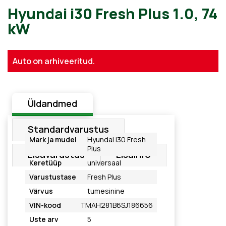
Hyundai i30 Fresh Plus 1.0,
Auto on arhiveeritud.
kW
Üldandmed
Standardvarustus
Mark ja mudel
Hyundai i30 Fresh
Plus
Lisavarustus
Lisainfo
Keretüüp
universaal
Varustustase
Fresh Plus
Värvus
tumesinine
VIN-kood
TMAH281B6SJ186656
Uste arv
5