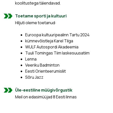
koolitustega täiendavad.
Toetame sporti ja kultuuri
Hiljuti oleme toetanud:
Euroopa kultuuripealinn Tartu 2024
kümnevõistleja Karel Tilga
WULF Autospordi Akadeemia
Tuuli Tomingas Tiim laskesuusatiim
Lenna
Veeriku Badminton
Eesti Orienteerumisliit
Sõru Jazz
Üle-eestiline müügivõrgustik
Meil on edasimüüjad 8 Eesti linnas