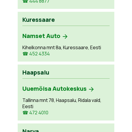
☎ 444 8877
Kuressaare
Namset Auto
Kihelkonna mnt 8a, Kuressaare, Eesti
☎ 452 4334
Haapsalu
Uuemõisa Autokeskus
Tallinna mnt 78, Haapsalu, Ridala vald,
Eesti
☎ 472 4010
Narva