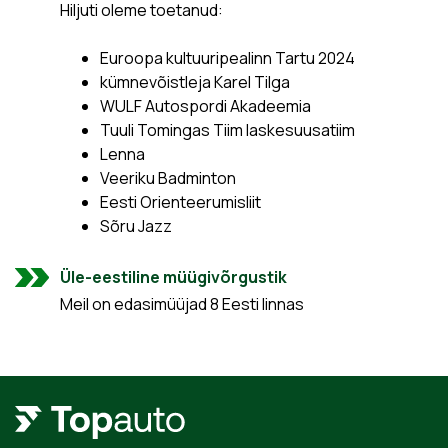
Hiljuti oleme toetanud:
Euroopa kultuuripealinn Tartu 2024
kümnevõistleja Karel Tilga
WULF Autospordi Akadeemia
Tuuli Tomingas Tiim laskesuusatiim
Lenna
Veeriku Badminton
Eesti Orienteerumisliit
Sõru Jazz
Üle-eestiline müügivõrgustik
Meil on edasimüüjad 8 Eesti linnas