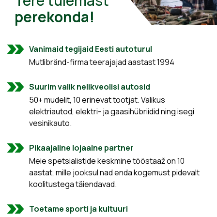
Tere tulemast
perekonda!
Vanimaid tegijaid Eesti autoturul
Mutlibränd-firma teerajajad aastast 1994
Suurim valik nelikveolisi autosid
50+ mudelit, 10 erinevat tootjat. Valikus
elektriautod, elektri- ja gaasihübriidid ning isegi
vesinikauto.
Pikaajaline lojaalne partner
Meie spetsialistide keskmine tööstaaž on 10
aastat, mille jooksul nad enda kogemust pidevalt
koolitustega täiendavad.
Toetame sporti ja kultuuri