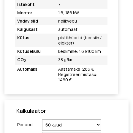
Istekohti
7
Mootor
1.6, 186 kW
Vedav sild
nelikvedu
Käigukast
automaat
Kütus
pistikhübriid (bensiin /
elekter)
Kütusekulu
keskmine: 1.6 l/100 km
CO
38 g/km
2
Automaks
Aastamaks: 266 €
Registreerimistasu:
1460 €
Kalkulaator
Periood