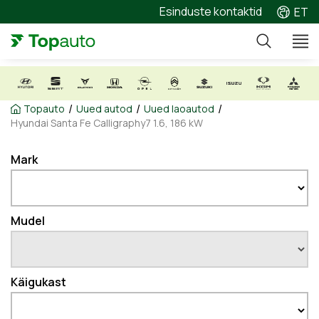
Esinduste kontaktid
ET
/
/
/
Topauto
Uued autod
Uued laoautod
Hyundai Santa Fe Calligraphy7 1.6, 186 kW
Mark
Mudel
Käigukast