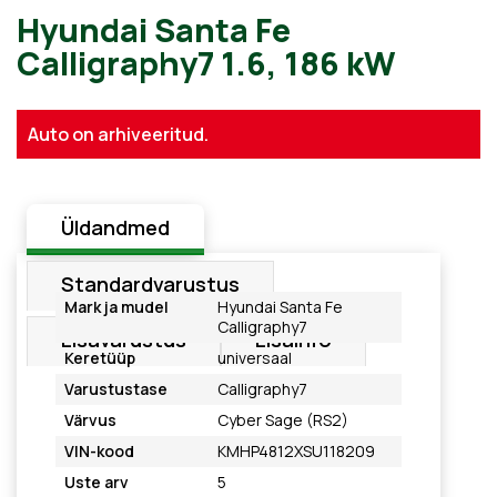
Hyundai Santa Fe
Auto on arhiveeritud.
Calligraphy7 1.6, 186 kW
Üldandmed
Standardvarustus
Mark ja mudel
Hyundai Santa Fe
Calligraphy7
Lisavarustus
Lisainfo
Keretüüp
universaal
Varustustase
Calligraphy7
Värvus
Cyber Sage (RS2)
VIN-kood
KMHP4812XSU118209
Uste arv
5