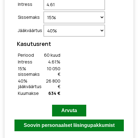
Intress
Sissemaks
Jääkväärtus
Kasutusrent
Periood
60
kuud
Intress
4.61
%
15
%
10 050
sissemaks
€
40
%
26 800
jääkväärtus
€
Kuumakse
634 €