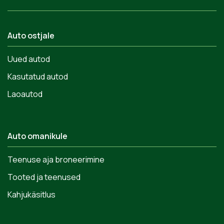
Auto ostjale
Uued autod
Kasutatud autod
Laoautod
Auto omanikule
Teenuse aja broneerimine
Tooted ja teenused
Kahjukäsitlus