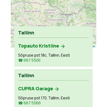
Tallinn
Topauto Kristiine
Leaflet
| ©
OpenStreetMap
Sõpruse pst 18c, Tallinn, Eesti
☎ 667 5500
Tallinn
CUPRA Garage
Sõpruse pst 170, Tallinn, Eesti
☎ 667 5566