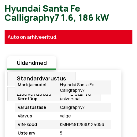
Hyundai Santa Fe
Auto on arhiveeritud.
Calligraphy7 1.6, 186 kW
Üldandmed
Standardvarustus
Mark ja mudel
Hyundai Santa Fe
Calligraphy7
Lisavarustus
Lisainfo
Keretüüp
universaal
Varustustase
Calligraphy7
Värvus
valge
VIN-kood
KMHP48128SU124056
Uste arv
5