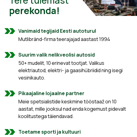
Tere tulemast
perekonda!
Vanimaid tegijaid Eesti autoturul
Mutlibränd-firma teerajajad aastast 1994
Suurim valik nelikveolisi autosid
50+ mudelit, 10 erinevat tootjat. Valikus
elektriautod, elektri- ja gaasihübriidid ning isegi
vesinikauto.
Pikaajaline lojaalne partner
Meie spetsialistide keskmine tööstaaž on 10
aastat, mille jooksul nad enda kogemust pidevalt
koolitustega täiendavad.
Toetame sporti ja kultuuri