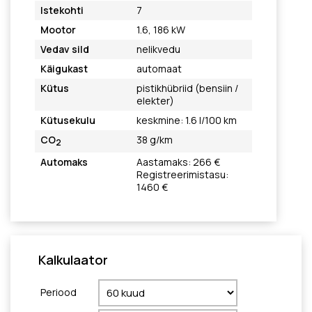
Istekohti
7
Mootor
1.6, 186 kW
Vedav sild
nelikvedu
Käigukast
automaat
Kütus
pistikhübriid (bensiin /
elekter)
Kütusekulu
keskmine: 1.6 l/100 km
CO
38 g/km
2
Automaks
Aastamaks: 266 €
Registreerimistasu:
1460 €
Kalkulaator
Periood