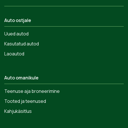
Auto ostjale
Uued autod
Kasutatud autod
Laoautod
Auto omanikule
Teenuse aja broneerimine
Tooted ja teenused
Kahjukäsitlus