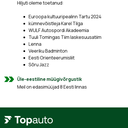
Hiljuti oleme toetanud:
Euroopa kultuuripealinn Tartu 2024
kümnevõistleja Karel Tilga
WULF Autospordi Akadeemia
Tuuli Tomingas Tiim laskesuusatiim
Lenna
Veeriku Badminton
Eesti Orienteerumisliit
Sõru Jazz
Üle-eestiline müügivõrgustik
Meil on edasimüüjad 8 Eesti linnas