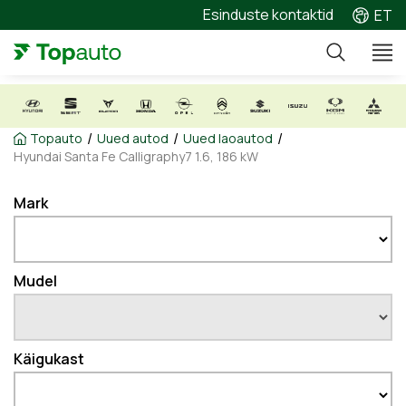
Esinduste kontaktid
ET
/
/
/
Topauto
Uued autod
Uued laoautod
Hyundai Santa Fe Calligraphy7 1.6, 186 kW
Mark
Mudel
Käigukast