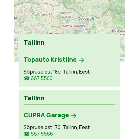
Tallinn
Topauto Kristiine
Leaflet
| ©
OpenStreetMap
Sõpruse pst 18c, Tallinn, Eesti
☎ 667 5500
Tallinn
CUPRA Garage
Sõpruse pst 170, Tallinn, Eesti
☎ 667 5566