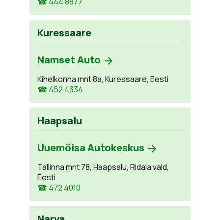
☎ 444 8877
Kuressaare
Namset Auto
Kihelkonna mnt 8a, Kuressaare, Eesti
☎ 452 4334
Haapsalu
Uuemõisa Autokeskus
Tallinna mnt 78, Haapsalu, Ridala vald,
Eesti
☎ 472 4010
Narva