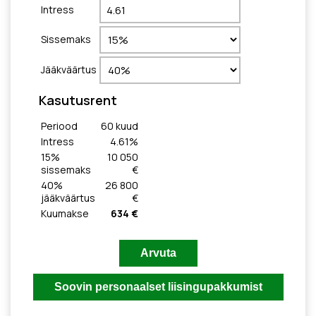
Intress
Sissemaks
Jääkväärtus
Kasutusrent
Periood
60
kuud
Intress
4.61
%
15
%
10 050
sissemaks
€
40
%
26 800
jääkväärtus
€
Kuumakse
634 €